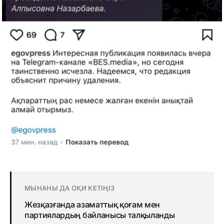
МЫНАНЫ ДА ОҚИ КЕТІҢІЗ
Жезқазғанда азаматтық қоғам мен
партиялардың байланысы талқыланды