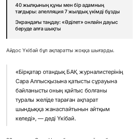
40 жылқының құны мен бір адамның
тағдыры: апелляция 7 жылдық үкімді бұзды
Экрандағы таңдау: «Әділет» онлайн дауыс
беруде алға шықты
Айдос Үкібай бұл ақпаратты жоққа шығарды.
«Бірқатар отандық БАҚ журналистерінің
Сара Алпысқызына қатысты сұрауына
байланысты оның қайтыс болғаны
туралы желіде тараған ақпарат
шындыққа жанаспайтынын айтқым
келеді», — деді Үкібай.