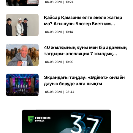
06.08.2026 ∣ 10:24
Қайсар Қамзаны елге әкеле жатыр
ма? Атышулы Блогер Виетнам
әуежайында көзге түсті
06.08.2026 ∣ 10:14
40 жылқының құны мен бір адамның
тағдыры: апелляция 7 жылдық
үкімді бұзды
06.08.2026 ∣ 10:02
Экрандағы таңдау: «Әділет» онлайн
дауыс беруде алға шықты
05.08.2026 ∣ 23:44