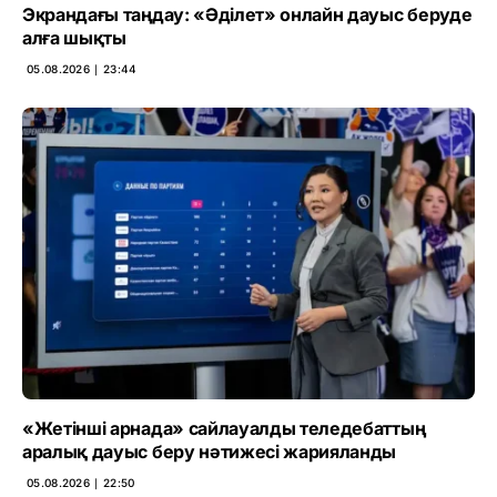
Экрандағы таңдау: «Әділет» онлайн дауыс беруде
алға шықты
05.08.2026 ∣ 23:44
«Жетінші арнада» сайлауалды теледебаттың
аралық дауыс беру нәтижесі жарияланды
05.08.2026 ∣ 22:50