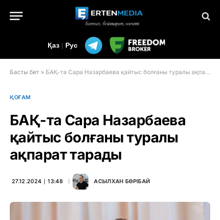
Қаз
|
Рус
Басты бет
»
БАҚ-та Сара Назарбаева қайтыс болғаны туралы ақпарат тарады
ҚОҒАМ
БАҚ-та Сара Назарбаева
қайтыс болғаны туралы
ақпарат тарады
27.12.2024 ∣ 13:48
АСЫЛХАН БӨРІБАЙ