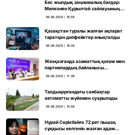
Бес жылдық заңнамалық бағдар:
Мелконян Құрылтай сайлауының
маңызын бағалады
06.08.2026 ∣ 18:59
Қазақстан туралы жалған ақпарат
таратқан дипфейктер анықталды
06.08.2026 ∣ 18:29
Жезқазғанда азаматтық қоғам мен
партиялардың байланысы
талқыланды
06.08.2026 ∣ 17:39
Талдықорғандағы саябақтар
автоматты жүйемен суарылады
06.08.2026 ∣ 10:56
Нұрай Серікбайға 72 рет пышақ
сұққысы келгенін жазған адам
ұсталды