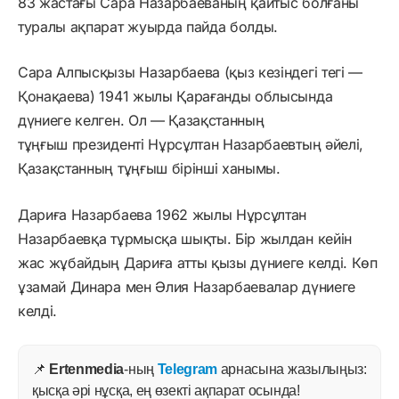
83 жастағы Сара Назарбаеваның қайтыс болғаны
туралы ақпарат жуырда пайда болды.
Сара Алпысқызы Назарбаева (қыз кезіндегі тегі —
Қонақаева) 1941 жылы Қарағанды облысында
дүниеге келген. Ол — Қазақстанның
тұңғыш президенті Нұрсұлтан Назарбаевтың әйелі,
Қазақстанның тұңғыш бірінші ханымы.
Дариға Назарбаева 1962 жылы Нұрсұлтан
Назарбаевқа тұрмысқа шықты. Бір жылдан кейін
жас жұбайдың Дариға атты қызы дүниеге келді. Көп
ұзамай Динара мен Әлия Назарбаевалар дүниеге
келді.
📌
Ertenmedia
-ның
Telegram
арнасына жазылыңыз:
қысқа әрі нұсқа, ең өзекті ақпарат осында!