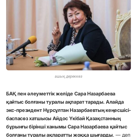
ашық дереккөз
БАҚ пен әлеуметтік желіде Сара Назарбаева
қайтыс болғаны туралы ақпарат тарады. Алайда
экс-президент Нұрсұлтан Назарбаевтың кеңесшісі-
баспасөз хатшысы Айдос Үкібай Қазақстанның
бұрынғы бірінші ханымы Сара Назарбаева қайтыс
болғаны туралы ақпаратты жоққа шығарды
, — деп