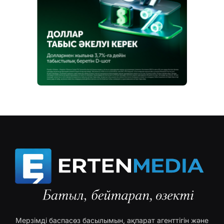
Мерзімді баспасөз басылымын, ақпарат агенттігін және