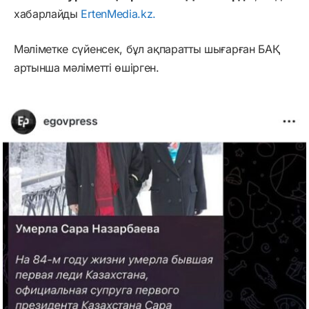
хабарлайды
ErtenMedia.kz.
Мәліметке сүйенсек, бұл ақпаратты шығарған БАҚ
артынша мәліметті өшірген.