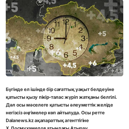
Бүгінде ел ішінде бір сағаттық уақыт белдеуіне
қатысты қызу пікір-талас жүріп жатқаны белгілі.
Дәл осы мәселеге қатысты әлеуметтік желіде
негізсіз әңгімелер көп айтылуда. Осы ретте
Dalanews.kz ақапараттық агенттігіне
Х.Досмұхамедов атындағы Атырау