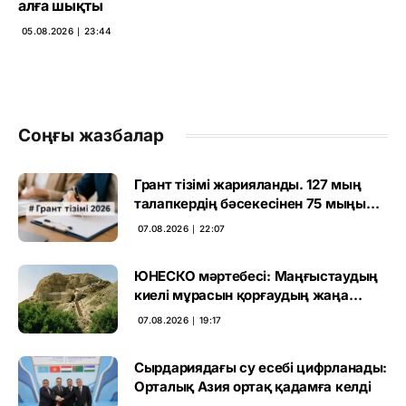
алға шықты
05.08.2026 ∣ 23:44
Соңғы жазбалар
Грант тізімі жарияланды. 127 мың
талапкердің бәсекесінен 75 мыңы
өтті
07.08.2026 ∣ 22:07
ЮНЕСКО мәртебесі: Маңғыстаудың
киелі мұрасын қорғаудың жаңа
кезеңі басталды
07.08.2026 ∣ 19:17
Сырдариядағы су есебі цифрланады:
Орталық Азия ортақ қадамға келді