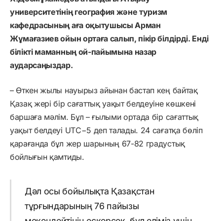
университетінің география және туризм
кафедрасының аға оқытушысы Арман
Жұмағазиев ойын ортаға салып, пікір білдірді. Енді
білікті маманның ой-пайымына назар
аударсаңыздар.
– Өткен жылы науырыз айынан бастап кең байтақ
Қазақ жері бір сағаттық уақыт белдеуіне көшкені
баршаға мәлім. Бұл – ғылыми ортада бір сағаттық
уақыт белдеуі UTC−5 деп талады. 24 сағатқа бөліп
қарағанда бұл жер шарының 67-82 градустық
бойлығын қамтиды.
Дәл осы бойылықта Қазақстан
тұрғындарының 76 пайызы
мекендейтінін ескерсек, бұл еліміз үшін