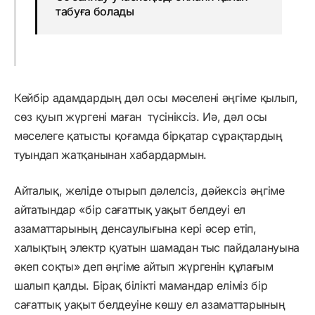
табуға болады
Кейбір адамдардың дәл осы мәселені әңгіме қылып,
сөз қуып жүргені маған түсініксіз. Иә, дәл осы
мәселеге қатысты қоғамда бірқатар сұрақтардың
туындап жатқанынан хабардармын.
Айталық, желіде отырып дәлелсіз, дәйексіз әңгіме
айтатындар «бір сағаттық уақыт белдеуі ел
азаматтарының денсаулығына кері әсер етіп,
халықтың электр қуатын шамадан тыс пайдалануына
әкеп соқты» деп әңгіме айтып жүргенін құлағым
шалып қалды. Бірақ білікті мамандар еліміз бір
сағаттық уақыт белдеуіне көшу ел азаматтарының