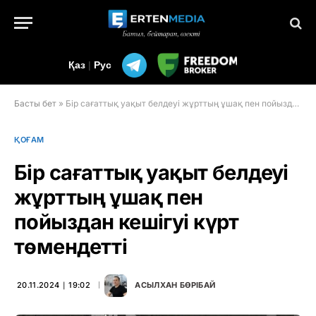
Қаз
|
Рус
Басты бет
»
Бір сағаттық уақыт белдеуі жұрттың ұшақ пен пойыздан кешігуі күрт төмендетті
ҚОҒАМ
Бір сағаттық уақыт белдеуі
жұрттың ұшақ пен
пойыздан кешігуі күрт
төмендетті
20.11.2024 ∣ 19:02
АСЫЛХАН БӨРІБАЙ