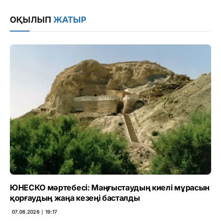
Link
ОҚЫЛЫП
ЖАТЫР
ЮНЕСКО мәртебесі: Маңғыстаудың киелі мұрасын
қорғаудың жаңа кезеңі басталды
07.08.2026 ∣ 19:17