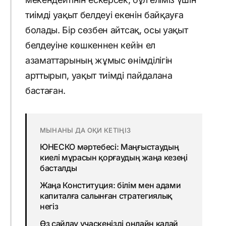
тиімді уақыт белдеуі екенін байқауға
болады. Бір сөзбен айтсақ, осы уақыт
белдеуіне көшкеннен кейін ел
азаматтарының жұмыс өнімділігін
арттырып, уақыт тиімді пайдалана
бастаған.
МЫНАНЫ ДА ОҚИ КЕТІҢІЗ
ЮНЕСКО мәртебесі: Маңғыстаудың
киелі мұрасын қорғаудың жаңа кезеңі
басталды
Жаңа Конституция: білім мен адами
капиталға салынған стратегиялық
негіз
Өз сайлау учаскеңізді онлайн қалай