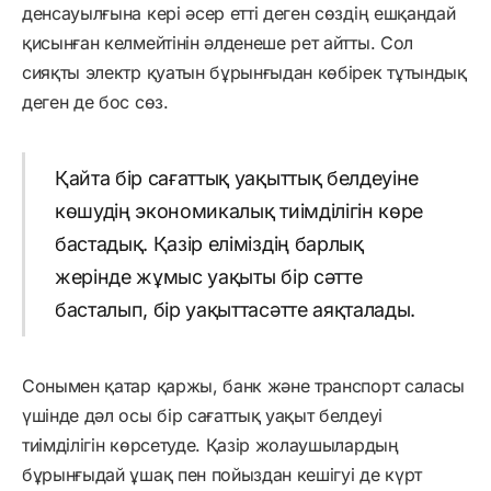
денсауылғына кері әсер етті деген сөздің ешқандай
қисынған келмейтінін әлденеше рет айтты. Сол
сияқты электр қуатын бұрынғыдан көбірек тұтындық
деген де бос сөз.
Қайта бір сағаттық уақыттық белдеуіне
көшудің экономикалық тиімділігін көре
бастадық. Қазір еліміздің барлық
жерінде жұмыс уақыты бір сәтте
басталып, бір уақыттасәтте аяқталады.
Сонымен қатар қаржы, банк және транспорт саласы
үшінде дәл осы бір сағаттық уақыт белдеуі
тиімділігін көрсетуде. Қазір жолаушылардың
бұрынғыдай ұшақ пен пойыздан кешігуі де күрт