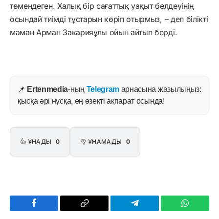
төмендеген. Халық бір сағаттық уақыт белдеуінің
осындай тиімді тұстарын көріп отырмыз, – деп білікті
маман Арман Закарияұлы ойын айтып берді.
📌
Ertenmedia
-ның
Telegram
арнасына жазылыңыз:
қысқа әрі нұсқа, ең өзекті ақпарат осында!
👍 ҰНАДЫ
0
👎 ҰНАМАДЫ
0
Facebook
Copy
Telegram
WhatsAp