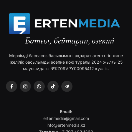
Мерзімді баспасөз басылымын, ақпарат агенттігін және
желілік басылымды есепке қою туралы 2024 жылғы 25
маусымдағы №KZ09VPY00095412 куәлік.
Facebook
Instagram
WhatsApp
TikTok
Telegram
Email:
ertenmedia@gmail.com
info@ertenmedia.kz
Телефон:
+7 707 403 1260