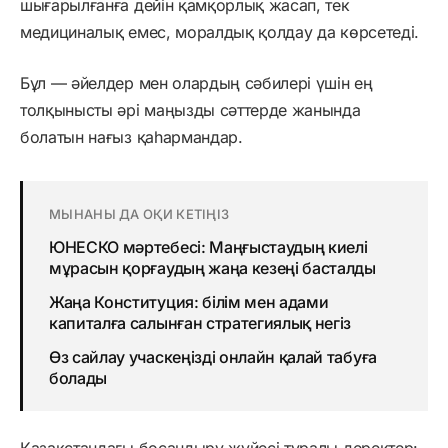
шығарылғанға дейін қамқорлық жасап, тек
медициналық емес, моралдық қолдау да көрсетеді.
Бұл — әйелдер мен олардың сәбилері үшін ең
толқынысты әрі маңызды сәттерде жанында
болатын нағыз қаһармандар.
МЫНАНЫ ДА ОҚИ КЕТІҢІЗ
ЮНЕСКО мәртебесі: Маңғыстаудың киелі
мұрасын қорғаудың жаңа кезеңі басталды
Жаңа Конституция: білім мен адами
капиталға салынған стратегиялық негіз
Өз сайлау учаскеңізді онлайн қалай табуға
болады
Қазақстандағы босандыру жүйесі туралы деректер: