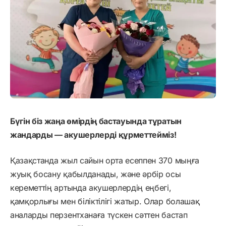
Бүгін біз жаңа өмірдің бастауында тұратын
жандарды — акушерлерді құрметтейміз!
Қазақстанда жыл сайын орта есеппен 370 мыңға
жуық босану қабылданады, және әрбір осы
кереметтің артында акушерлердің еңбегі,
қамқорлығы мен біліктілігі жатыр. Олар болашақ
аналарды перзентханаға түскен сәттен бастап