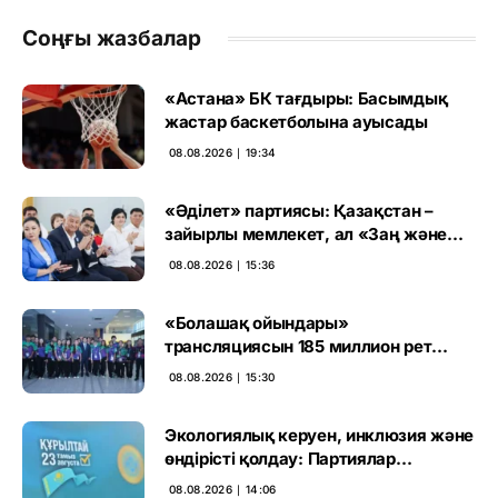
Соңғы жазбалар
«Астана» БК тағдыры: Басымдық
жастар баскетболына ауысады
08.08.2026 ∣ 19:34
«Әділет» партиясы: Қазақстан –
зайырлы мемлекет, ал «Заң және
тәртіп» қағидаты баршаға міндетті
08.08.2026 ∣ 15:36
«Болашақ ойындары»
трансляциясын 185 миллион рет
көрген
08.08.2026 ∣ 15:30
Экологиялық керуен, инклюзия және
өндірісті қолдау: Партиялар
өңірлерде қандай мәселе көтерді
08.08.2026 ∣ 14:06