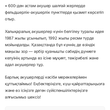
• 600-ден астам акушер шалғай жерлерде
фельдшерлік-акушерлік пункттерде қызмет көрсетіп
отыр.
Халықаралық акушерлер күнін белгілеу туралы идея
1987 жылы ұсынылып, 1992 жылы ресми түрде
мойындалды. Қазақстанда бұл күннің де өзіндік
маңызы зор — әрбір қуанышты сәбидің дүниеге
келуінің артында өз ісіне мұқият, тәжірибелі және
адал акушерлер тұр.
Барлық акушерлерді кәсіби мерекелерімен
құттықтаймыз! Еңбектеріңізге, күш-қайраттарыңызға
және өз ісіңізге деген сүйіспеншіліктеріңізге
алғысымыз шексіз!