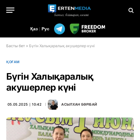
Қаз
|
Рус
Басты бет
»
Бүгін Халықаралық акушерлер күні
ҚОҒАМ
Бүгін Халықаралық
акушерлер күні
05.05.2025 ∣ 10:42
АСЫЛХАН БӨРІБАЙ