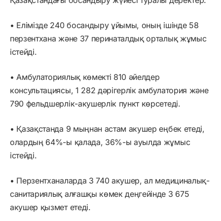
• Елімізде 240 босандыру ұйымы, оның ішінде 58
перзентхана және 37 перинаталдық орталық жұмыс
істейді.
• Амбулаториялық көмекті 810 әйелдер
консультациясы, 1 282 дәрігерлік амбулатория және
790 фельдшерлік-акушерлік пункт көрсетеді.
• Қазақстанда 9 мыңнан астам акушер еңбек етеді,
олардың 64%-ы қалада, 36%-ы ауылда жұмыс
істейді.
• Перзентханаларда 3 740 акушер, ал медициналық-
санитариялық алғашқы көмек деңгейінде 3 675
акушер қызмет етеді.