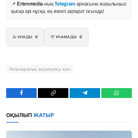
📌
Ertenmedia
-ның
Telegram
арнасына жазылыңыз:
қысқа әрі нұсқа, ең өзекті ақпарат осында!
👍 ҰНАДЫ
0
👎 ҰНАМАДЫ
0
Халықаралық акушерлер күні
Facebook
Copy
Telegram
WhatsAp
Link
ОҚЫЛЫП
ЖАТЫР