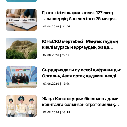
Грант тізімі жарияланды. 127 мың
талапкердің бәсекесінен 75 мыңы
өтті
07.08.2026 ∣ 22:07
ЮНЕСКО мәртебесі: Маңғыстаудың
киелі мұрасын қорғаудың жаңа
кезеңі басталды
07.08.2026 ∣ 19:17
Сырдариядағы су есебі цифрланады:
Орталық Азия ортақ қадамға келді
07.08.2026 ∣ 18:56
Жаңа Конституция: білім мен адами
капиталға салынған стратегиялық
негіз
07.08.2026 ∣ 16:49