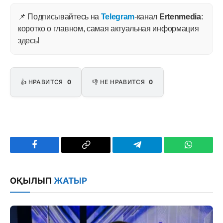
📌 Подписывайтесь на
Telegram
-канал
Ertenmedia
:
коротко о главном, самая актуальная информация
здесь!
👍 НРАВИТСЯ
0
👎 НЕ НРАВИТСЯ
0
Facebook
Copy
Telegram
WhatsAp
Link
ОҚЫЛЫП
ЖАТЫР