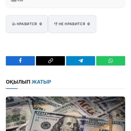
👍 НРАВИТСЯ
0
👎 НЕ НРАВИТСЯ
0
Facebook
Copy
Telegram
WhatsAp
Link
ОҚЫЛЫП
ЖАТЫР