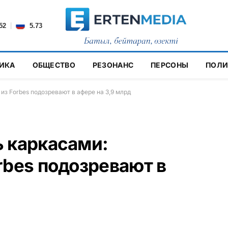
|
52
5.73
ИКА
ОБЩЕСТВО
РЕЗОНАНС
ПЕРСОНЫ
ПОЛИ
из Forbes подозревают в афере на 3,9 млрд
 каркасами:
rbes подозревают в
Н