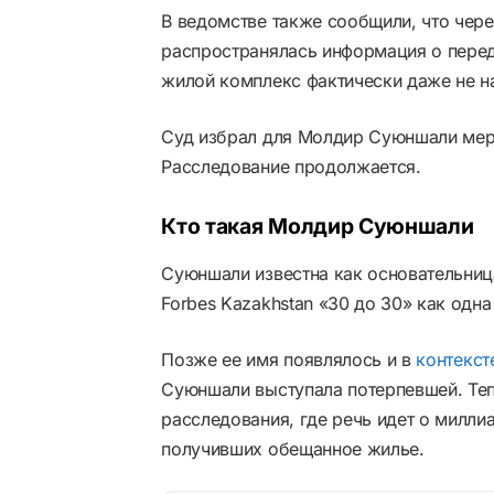
В ведомстве также сообщили, что чере
распространялась информация о пере
жилой комплекс фактически даже не на
Суд избрал для Молдир Суюншали меру
Расследование продолжается.
Кто такая Молдир Суюншали
Суюншали известна как основательница
Forbes Kazakhstan «30 до 30» как одн
Позже ее имя появлялось и в
контекст
Суюншали выступала потерпевшей. Теп
расследования, где речь идет о миллиа
получивших обещанное жилье.