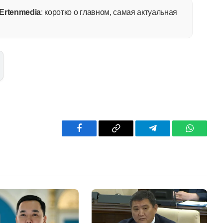
Ertenmedia
: коротко о главном, самая актуальная
Facebook
Copy
Telegram
WhatsAp
Link