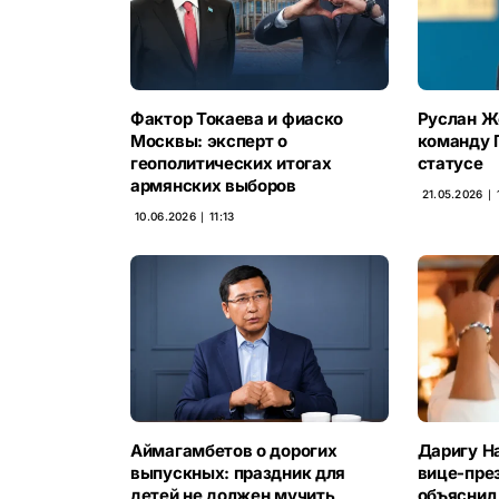
Фактор Токаева и фиаско
Руслан Ж
Москвы: эксперт о
команду 
геополитических итогах
статусе
армянских выборов
21.05.2026 ∣ 
10.06.2026 ∣ 11:13
Аймагамбетов о дорогих
Даригу Н
выпускных: праздник для
вице-пре
детей не должен мучить
объяснил