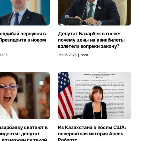
елдибай вернулся в
Депутат Базарбек в гневе:
Президента в новом
почему цены на авиабилеты
взлетели вопреки закону?
19:35
21.05.2026 ∣ 11:20
азарбаеву сватают в
Из Казахстана в послы США:
зиденты: депутат
невероятная история Асель
, возможен ли такой
Робертс