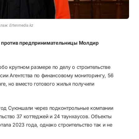
лаж: Ertenmedia.kz
о против предпринимательницы Молдир
обо крупном размере по делу о строительстве
рсии Агентства по финансовому мониторингу, 56
нге, но вместо готового жилья получили
4 год Суюншали через подконтрольные компании
льство 37 коттеджей и 24 таунхаусов. Объекты
тала 2023 года, однако строительство так и не