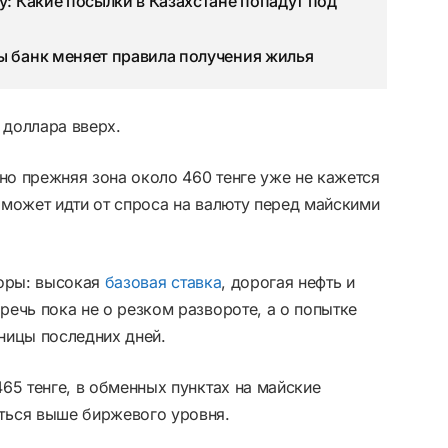
у: Какие посылки в Казахстане попадут под
ы банк меняет правила получения жилья
 доллара вверх.
 но прежняя зона около 460 тенге уже не кажется
 может идти от спроса на валюту перед майскими
поры: высокая
базовая ставка
, дорогая нефть и
ечь пока не о резком развороте, а о попытке
ницы последних дней.
65 тенге, в обменных пунктах на майские
ться выше биржевого уровня.