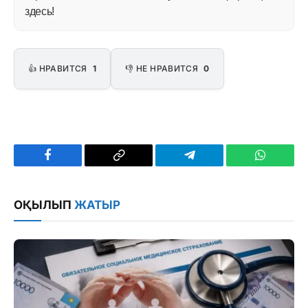
здесь!
👍 НРАВИТСЯ
1
👎 НЕ НРАВИТСЯ
0
Facebook
Copy
Telegram
WhatsAp
Link
ОҚЫЛЫП
ЖАТЫР