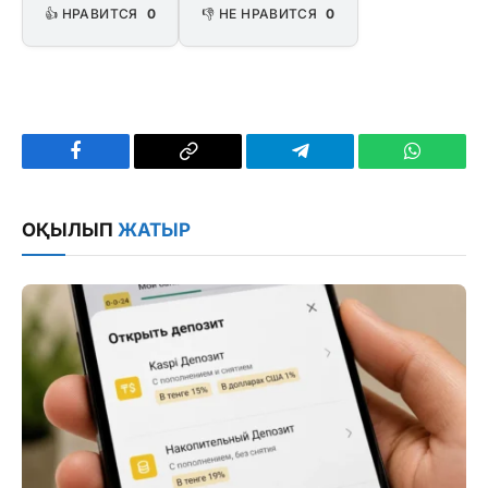
👍 НРАВИТСЯ
0
👎 НЕ НРАВИТСЯ
0
Facebook
Copy
Telegram
WhatsAp
Link
ОҚЫЛЫП
ЖАТЫР