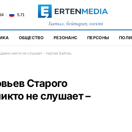
|
64
5.71
ИКА
ОБЩЕСТВО
РЕЗОНАНС
ПЕРСОНЫ
ПОЛИ
давно никто не слушает – партия Байтақ
вьев Старого
икто не слушает –