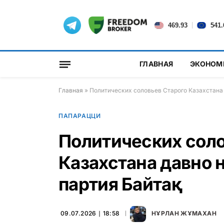
|
469.93
541.
ГЛАВНАЯ
ЭКОНОМ
Главная
»
Политических соловьев Старого Казахстана 
ПАПАРАЦЦИ
Политических соло
Казахстана давно н
партия Байтақ
09.07.2026 ∣ 18:58
НҰРЛАН ЖҰМАХАН