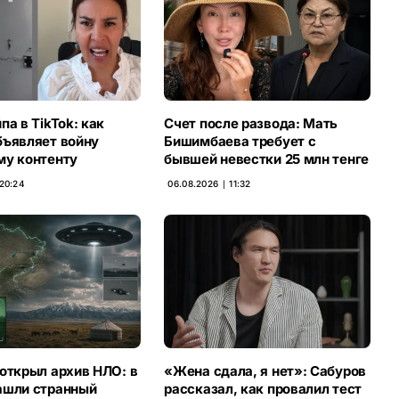
па в TikTok: как
Счет после развода: Мать
бъявляет войну
Бишимбаева требует с
му контенту
бывшей невестки 25 млн тенге
 20:24
06.08.2026 ∣ 11:32
открыл архив НЛО: в
«Жена сдала, я нет»: Сабуров
ашли странный
рассказал, как провалил тест