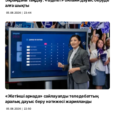
Экрандағы таңдау: «Әділет» онлайн дауыс беруде
алға шықты
05.08.2026 ∣ 23:44
«Жетінші арнада» сайлауалды теледебаттың
аралық дауыс беру нәтижесі жарияланды
05.08.2026 ∣ 22:50