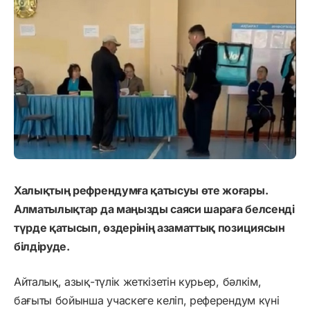
Халықтың рефрендумға қатысуы өте жоғары.
Алматылықтар да маңызды саяси шараға белсенді
түрде қатысып, өздерінің азаматтық позициясын
білдіруде.
Айталық, азық-түлік жеткізетін курьер, бәлкім,
бағыты бойынша учаскеге келіп, референдум күні