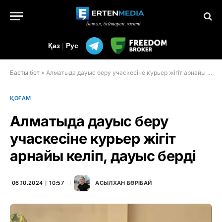
Қаз
|
Рус
Басты бет
»
Алматыда дауыс беру учаскесіне курьер жігіт арнайы келіп, дауыс берді
ҚОҒАМ
Алматыда дауыс беру
учаскесіне курьер жігіт
арнайы келіп, дауыс берді
06.10.2024 ∣ 10:57
АСЫЛХАН БӨРІБАЙ