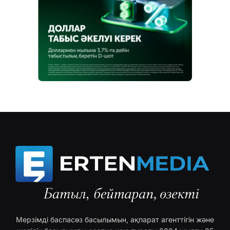
Мерзімді баспасөз басылымын, ақпарат агенттігін және