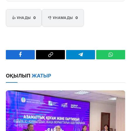
👍 ҰНАДЫ
0
👎 ҰНАМАДЫ
0
Facebook
Copy
Telegram
WhatsAp
Link
ОҚЫЛЫП
ЖАТЫР