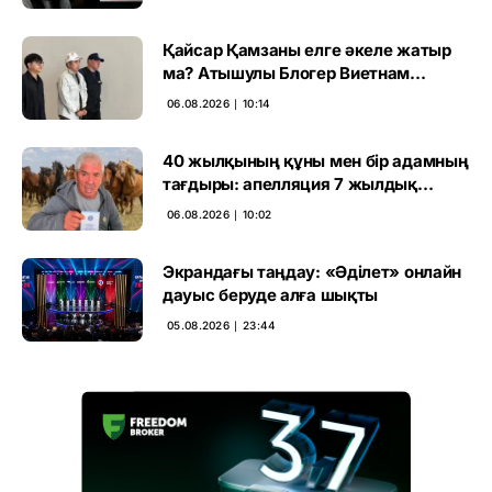
Қайсар Қамзаны елге әкеле жатыр
ма? Атышулы Блогер Виетнам
әуежайында көзге түсті
06.08.2026 ∣ 10:14
40 жылқының құны мен бір адамның
тағдыры: апелляция 7 жылдық
үкімді бұзды
06.08.2026 ∣ 10:02
Экрандағы таңдау: «Әділет» онлайн
дауыс беруде алға шықты
05.08.2026 ∣ 23:44