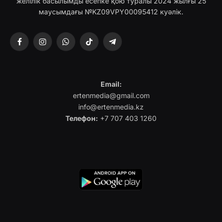
желілік басылымды есепке қою туралы 2024 жылғы 25
маусымдағы №KZ09VPY00095412 куәлік.
Facebook
Instagram
WhatsApp
TikTok
Telegram
Email:
ertenmedia@gmail.com
info@ertenmedia.kz
Телефон:
+7 707 403 1260