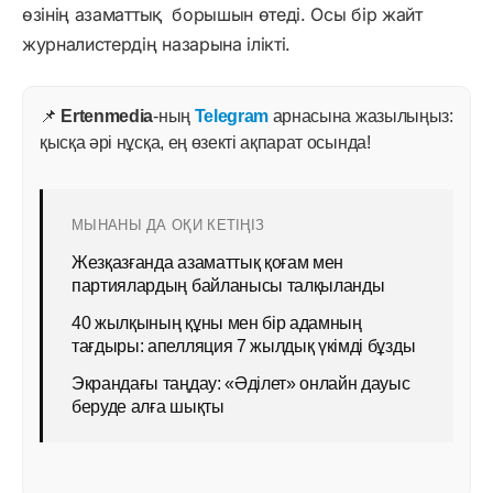
өзінің азаматтық борышын өтеді. Осы бір жайт
журналистердің назарына ілікті.
📌
Ertenmedia
-ның
Telegram
арнасына жазылыңыз:
қысқа әрі нұсқа, ең өзекті ақпарат осында!
МЫНАНЫ ДА ОҚИ КЕТІҢІЗ
Жезқазғанда азаматтық қоғам мен
партиялардың байланысы талқыланды
40 жылқының құны мен бір адамның
тағдыры: апелляция 7 жылдық үкімді бұзды
Экрандағы таңдау: «Әділет» онлайн дауыс
беруде алға шықты