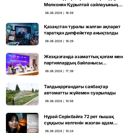
Мелконян Құрылтай сайлауының
маңызын бағалады
06.08.2026 ∣ 18:59
Қазақстан туралы жалған ақпарат
таратқан дипфейктер анықталды
06.08.2026 ∣ 18:29
Жезқазғанда азаматтық қоғам мен
партиялардың байланысы
талқыланды
06.08.2026 ∣ 17:39
Талдықорғандағы саябақтар
автоматты жүйемен суарылады
06.08.2026 ∣ 10:56
Нұрай Серікбайға 72 рет пышақ
сұққысы келгенін жазған адам
ұсталды
06.08.2026 ∣ 10:24