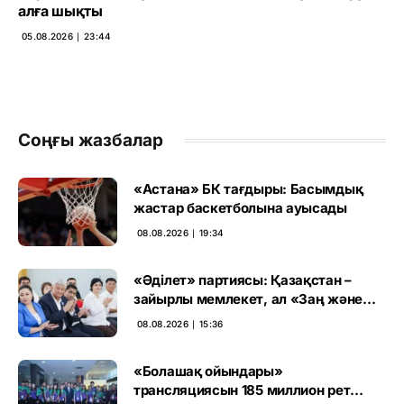
алға шықты
05.08.2026 ∣ 23:44
Соңғы жазбалар
«Астана» БК тағдыры: Басымдық
жастар баскетболына ауысады
08.08.2026 ∣ 19:34
«Әділет» партиясы: Қазақстан –
зайырлы мемлекет, ал «Заң және
тәртіп» қағидаты баршаға міндетті
08.08.2026 ∣ 15:36
«Болашақ ойындары»
трансляциясын 185 миллион рет