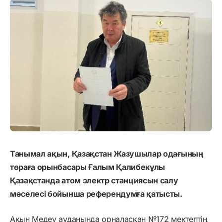
Танымал ақын, Қазақстан Жазушылар одағының
төраға орынбасары Ғалым Қалибекұлы
Қазақстанда атом электр станциясын салу
мәселесі бойынша референдумға қатысты.
Ақын Медеу ауданында орналасқан №172 мектептің