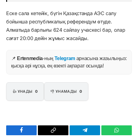
Еске сала кетейік, бүгін Қазақстанда АЭС салу
бойынша республикалық референдум өтуде.
Алматыда барлығы 624 сайлау учаскесі бар, олар
сағат 20:00 дейін жұмыс жасайды.
📌
Ertenmedia
-ның
Telegram
арнасына жазылыңыз:
қысқа әрі нұсқа, ең өзекті ақпарат осында!
👍 ҰНАДЫ
0
👎 ҰНАМАДЫ
0
Facebook
Copy
Telegram
WhatsAp