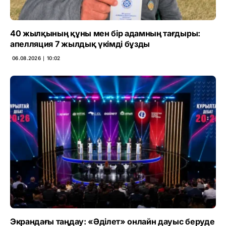
40 жылқының құны мен бір адамның тағдыры:
апелляция 7 жылдық үкімді бұзды
06.08.2026 ∣ 10:02
Экрандағы таңдау: «Әділет» онлайн дауыс беруде