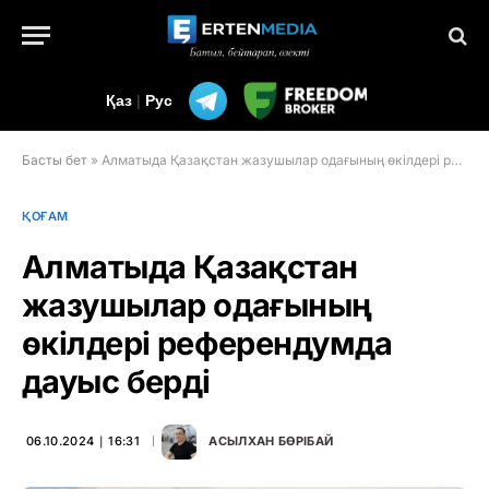
Қаз
|
Рус
Басты бет
»
Алматыда Қазақстан жазушылар одағының өкілдері референдумда дауыс берді
ҚОҒАМ
Алматыда Қазақстан
жазушылар одағының
өкілдері референдумда
дауыс берді
06.10.2024 ∣ 16:31
АСЫЛХАН БӨРІБАЙ