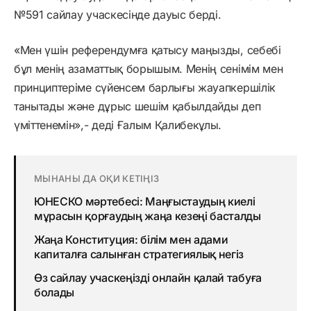
№591 сайлау учаскесінде дауыс берді.
«Мен үшін референдумға қатысу маңызды, себебі
бұл менің азаматтық борышым. Менің сенімім мен
принциптеріме сүйенсем барлығы жауапкершілік
танытады және дұрыс шешім қабылдайды деп
үміттенемін»,- деді Ғалым Қалибекұлы.
МЫНАНЫ ДА ОҚИ КЕТІҢІЗ
ЮНЕСКО мәртебесі: Маңғыстаудың киелі
мұрасын қорғаудың жаңа кезеңі басталды
Жаңа Конституция: білім мен адами
капиталға салынған стратегиялық негіз
Өз сайлау учаскеңізді онлайн қалай табуға
болады