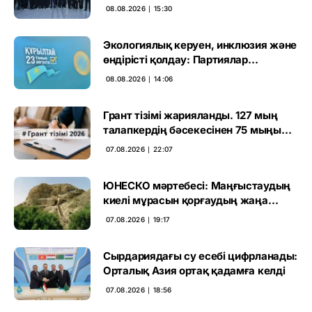
көрген
08.08.2026 ∣ 15:30
Экологиялық керуен, инклюзия және
өндірісті қолдау: Партиялар
өңірлерде қандай мәселе көтерді
08.08.2026 ∣ 14:06
Грант тізімі жарияланды. 127 мың
талапкердің бәсекесінен 75 мыңы
өтті
07.08.2026 ∣ 22:07
ЮНЕСКО мәртебесі: Маңғыстаудың
киелі мұрасын қорғаудың жаңа
кезеңі басталды
07.08.2026 ∣ 19:17
Сырдариядағы су есебі цифрланады:
Орталық Азия ортақ қадамға келді
07.08.2026 ∣ 18:56