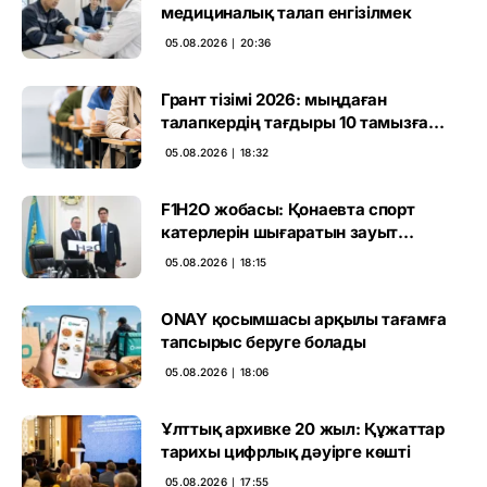
медициналық талап енгізілмек
05.08.2026 ∣ 20:36
Грант тізімі 2026: мыңдаған
талапкердің тағдыры 10 тамызға
дейін белгілі болады
05.08.2026 ∣ 18:32
F1H2O жобасы: Қонаевта спорт
катерлерін шығаратын зауыт
ашылмақ
05.08.2026 ∣ 18:15
ONAY қосымшасы арқылы тағамға
тапсырыс беруге болады
05.08.2026 ∣ 18:06
Ұлттық архивке 20 жыл: Құжаттар
тарихы цифрлық дәуірге көшті
05.08.2026 ∣ 17:55