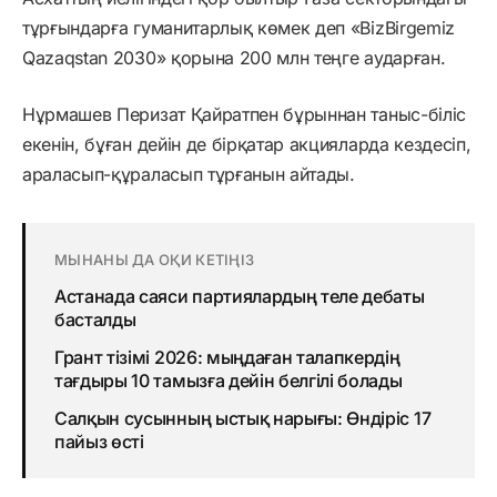
тұрғындарға гуманитарлық көмек деп «BizBirgemiz
Qazaqstan 2030» қорына 200 млн теңге аударған.
Нұрмашев Перизат Қайратпен бұрыннан таныс-біліс
екенін, бұған дейін де бірқатар акцияларда кездесіп,
араласып-құраласып тұрғанын айтады.
МЫНАНЫ ДА ОҚИ КЕТІҢІЗ
Астанада саяси партиялардың теле дебаты
басталды
Грант тізімі 2026: мыңдаған талапкердің
тағдыры 10 тамызға дейін белгілі болады
Салқын сусынның ыстық нарығы: Өндіріс 17
пайыз өсті