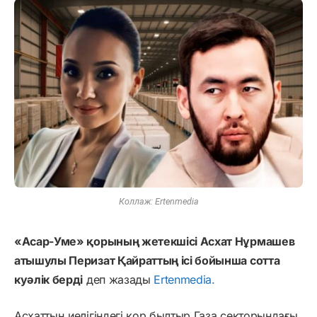
Коллаж: Ertenmedia
«Асар-Уме» қорының жетекшісі Асхат Нұрмашев
атышулы Перизат Қайраттың ісі бойынша сотта
куәлік берді
деп жазады
Ertenmedia.
Асхаттың иелігіндегі қор былтыр Газа секторындағы