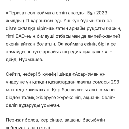
«Перизат сол қоймаға ертіп апарды. Бұл 2023
жылдың 11 қарашасы еді. Үш күн бұрын ғана ол
бізге складқа кіріп-шығатын арнайы рұқсаты барын,
тіпті БАӘ-ның билеуші отбасымен де әмпей-жәмпей
екенін айтқан болатын. Ол қоймаға екінің бірі кіре
алмайды, кіруге арнайы аккредитация қажет», –
дейді Нұрмашев.
Сөйтіп, небәрі 5 күннің ішінде «Асар-Уменің»
үндеуіне үн қатқан қазақтардан жалпы сомасы 293
млн теңге жиналған. Қор басшылығы әлгі соманы
бірден толық жіберуге жүрексініп, ақшаны бөліп-
бөліп аударуды ұсынған.
Перизат болса, керісінше, ақшаны басыбүтін
жіберуді талап етеді.