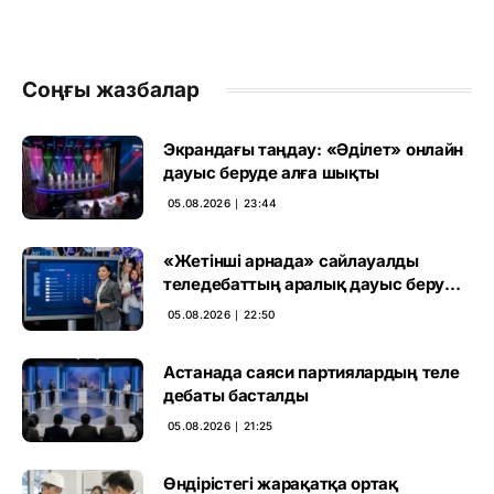
Соңғы жазбалар
Экрандағы таңдау: «Әділет» онлайн
дауыс беруде алға шықты
05.08.2026 ∣ 23:44
«Жетінші арнада» сайлауалды
теледебаттың аралық дауыс беру
нәтижесі жарияланды
05.08.2026 ∣ 22:50
Астанада саяси партиялардың теле
дебаты басталды
05.08.2026 ∣ 21:25
Өндірістегі жарақатқа ортақ