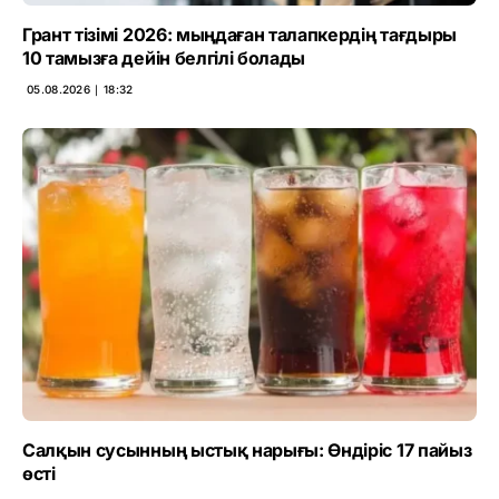
Грант тізімі 2026: мыңдаған талапкердің тағдыры
10 тамызға дейін белгілі болады
05.08.2026 ∣ 18:32
Салқын сусынның ыстық нарығы: Өндіріс 17 пайыз
өсті