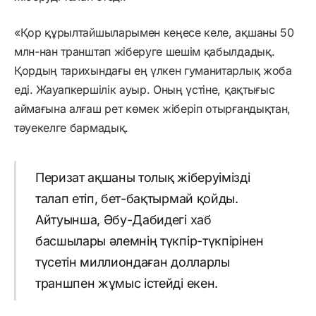
«Қор құрылтайшыларымен кеңесе келе, ақшаны 50
млн-нан транштап жіберуге шешім қабылдадық.
Қордың тарихындағы ең үлкен гуманитарлық жоба
еді. Жауапкершілік ауыр. Оның үстіне, қақтығыс
аймағына алғаш рет көмек жіберіп отырғандықтан,
тәуекелге бармадық.
Перизат ақшаны толық жіберуімізді
талап етіп, бет-бақтырмай қойды.
Айтуынша, Әбу-Дабидегі хаб
басшылары әлемнің түкпір-түкпірінен
түсетін миллиондаған долларлы
траншпен жұмыс істейді екен.