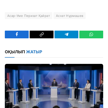
Асар-Уме Перизат Қайрат
Асхат Нұрмашев
Facebook
Copy
Telegram
WhatsAp
Link
ОҚЫЛЫП
ЖАТЫР