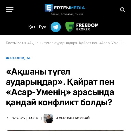
Қаз
|
Рус
Басты бет
»
«Ақшаны түгел аударыңдар». Қайрат пен «Асар-Уменің» арасында қандай конфликт болды?
ЖАҢАЛЫҚТАР
«Ақшаны түгел
аударыңдар». Қайрат пен
«Асар-Уменің» арасында
қандай конфликт болды?
15.07.2025 ∣ 14:04
АСЫЛХАН БӨРІБАЙ