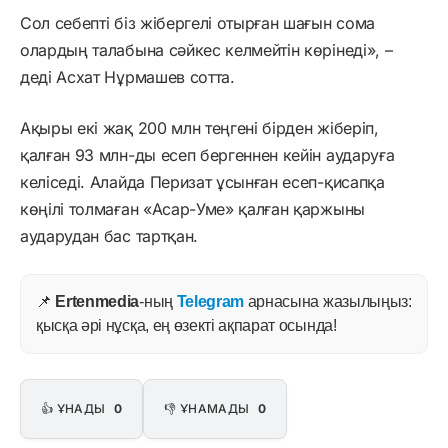
Сол себепті біз жібергелі отырған шағын сома
олардың талабына сәйкес келмейтін көрінеді», –
деді Асхат Нұрмашев сотта.
Ақыры екі жақ 200 млн теңгені бірден жіберіп,
қалған 93 млн-ды есеп бергеннен кейін аударуға
келіседі. Алайда Перизат ұсынған есеп-қисапқа
көңілі толмаған «Асар-Уме» қалған қаржыны
аударудан бас тартқан.
📌
Ertenmedia
-ның
Telegram
арнасына жазылыңыз:
қысқа әрі нұсқа, ең өзекті ақпарат осында!
👍 ҰНАДЫ
0
👎 ҰНАМАДЫ
0