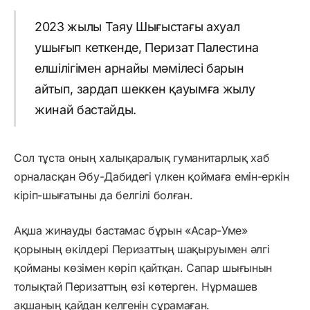
2023 жылы Таяу Шығыстағы ахуал
ушығып кеткенде, Перизат Палестина
елшілігімен арнайы мәмілесі барын
айтып, зардап шеккен қауымға жылу
жинай бастайды.
Сол тұста оның халықаралық гуманитарлық хаб
орналасқан Әбу-Дабидегі үлкен қоймаға емін-еркін
кіріп-шығатыны да белгілі болған.
Ақша жинауды бастамас бұрын «Асар-Уме»
қорының өкілдері Перизаттың шақыруымен әлгі
қойманы көзімен көріп қайтқан. Сапар шығынын
толықтай Перизаттың өзі көтерген. Нұрмашев
ақшаның қайдан келгенін сұрамаған.