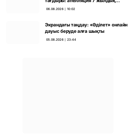
тағдыры: апелляция 7 жылдық
үкімді бұзды
06.08.2026 ∣ 10:02
Экрандағы таңдау: «Әділет» онлайн
дауыс беруде алға шықты
05.08.2026 ∣ 23:44