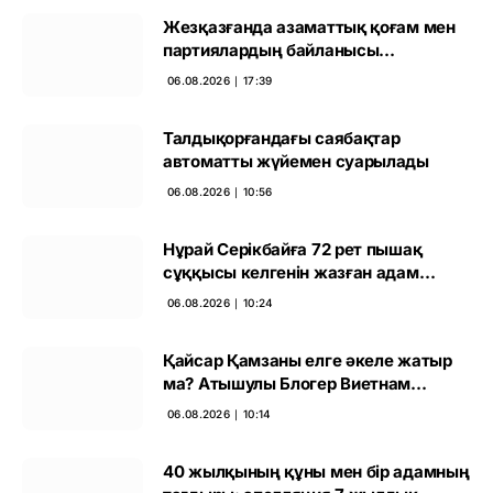
Жезқазғанда азаматтық қоғам мен
партиялардың байланысы
талқыланды
06.08.2026 ∣ 17:39
Талдықорғандағы саябақтар
автоматты жүйемен суарылады
06.08.2026 ∣ 10:56
Нұрай Серікбайға 72 рет пышақ
сұққысы келгенін жазған адам
ұсталды
06.08.2026 ∣ 10:24
Қайсар Қамзаны елге әкеле жатыр
ма? Атышулы Блогер Виетнам
әуежайында көзге түсті
06.08.2026 ∣ 10:14
40 жылқының құны мен бір адамның