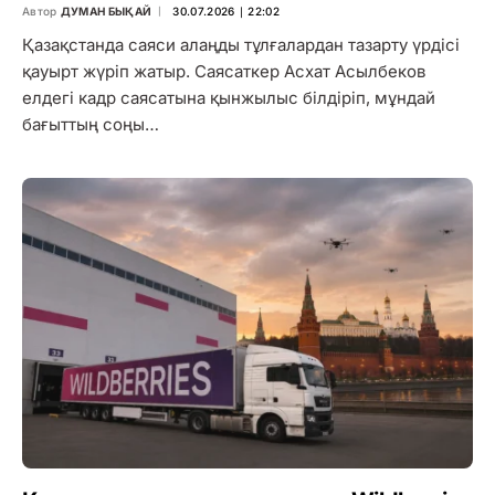
Автор
ДУМАН БЫҚАЙ
30.07.2026 ∣ 22:02
Қазақстанда саяси алаңды тұлғалардан тазарту үрдісі
қауырт жүріп жатыр. Саясаткер Асхат Асылбеков
елдегі кадр саясатына қынжылыс білдіріп, мұндай
бағыттың соңы…