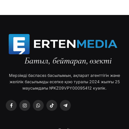
Мерзімді баспасөз басылымын, ақпарат агенттігін және
желілік басылымды есепке қою туралы 2024 жылғы 25
маусымдағы №KZ09VPY00095412 куәлік.
Facebook
Instagram
WhatsApp
TikTok
Telegram