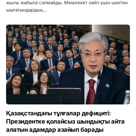
жылы жабыла салмайды. Мемлекет хайп үшін шектен
шығатындардың…
Қазақстандағы тұлғалар дефициті:
Президентке қолайсыз шындықты айта
алатын адамдар азайып барады