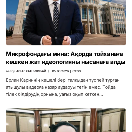
Микрофондағы мина: Ақорда тойханаға
көшкен жат идеологияны нысанаға алды
Автор
АСЫЛХАН БӨРІБАЙ
05.08.2026 ∣ 09:33
Ерлан Қариннің кешелі бері талқыдан түспей тұрған
атышулы видеоға назар аударуы тегін емес. Тойда
тілек білдірудің орнына, уағыз оқып кеткен…