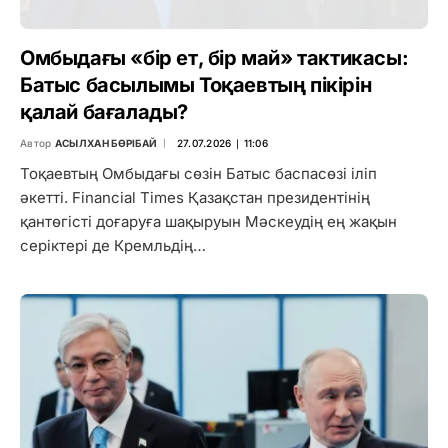
Омбыдағы «бір ет, бір май» тактикасы:
Батыс басылымы Тоқаевтың пікірін
қалай бағалады?
Автор
АСЫЛХАН БӨРІБАЙ
27.07.2026 ∣ 11:06
Тоқаевтың Омбыдағы сөзін Батыс баспасөзі іліп
әкетті. Financial Times Қазақстан президентінің
қантөгісті доғаруға шақыруын Мәскеудің ең жақын
серіктері де Кремльдің…