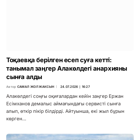
Тоқаевқа берілген есеп суға кетті:
танымал заңгер Алакөлдегі анархияны
сынға алды
Автор
САМАЛ ЖОЛЖАКСЫН
24.07.2026 ∣ 16:27
Алакөлдегі соңғы оқиғалардан кейін заңгер Ержан
Есімханов демалыс аймағындағы сервисті сынға
алып, өткір пікір білдірді. Айтуынша, екі жыл бұрын
көрген…