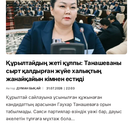
Құрылтайдың жеті құлпы: Танашеваны
сырт қалдырған жүйе халықтың
жанайқайын кімнен естиді
Автор
ДУМАН БЫҚАЙ
31.07.2026 ∣ 22:03
Құрылтай сайлауына ұсынылған құжынаған
кандидаттың арасынан Гаухар Танашеваға орын
табылмады. Саяси партиялар өзіндік уәжі бар, дауыс
әкелетін тұлғаға мұхтаж бола…