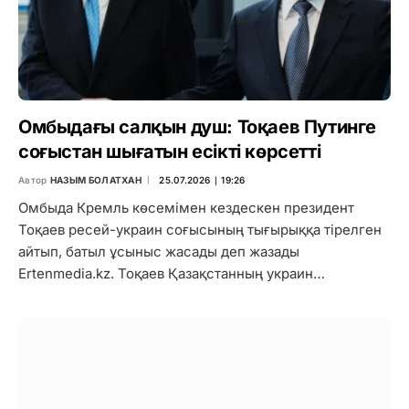
Омбыдағы салқын душ: Тоқаев Путинге
соғыстан шығатын есікті көрсетті
Автор
НАЗЫМ БОЛАТХАН
25.07.2026 ∣ 19:26
Омбыда Кремль көсемімен кездескен президент
Тоқаев ресей-украин соғысының тығырыққа тірелген
айтып, батыл ұсыныс жасады деп жазады
Ertenmedia.kz. Тоқаев Қазақстанның украин…