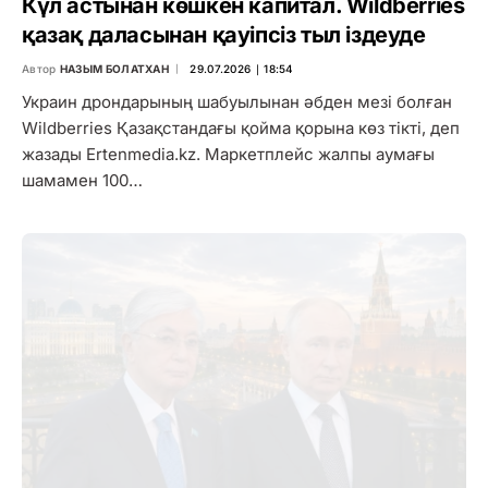
Күл астынан көшкен капитал. Wildberries
қазақ даласынан қауіпсіз тыл іздеуде
Автор
НАЗЫМ БОЛАТХАН
29.07.2026 ∣ 18:54
Украин дрондарының шабуылынан әбден мезі болған
Wildberries Қазақстандағы қойма қорына көз тікті, деп
жазады Ertenmedia.kz. Маркетплейс жалпы аумағы
шамамен 100…