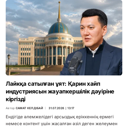
Лайкқа сатылған ұят: Қарин хайп
индустриясын жауапкершілік дәуіріне
кіргізді
Автор
САМАТ КЕЛДІБАЙ
31.07.2026 ∣ 13:17
Ендігіде әлемжелідегі арсыздық еріккеннің ермегі
немесе контент үшін жасалған әзіл деген желеумен