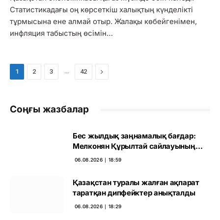
Статистикадағы оң көрсеткіш халықтың күнделікті
тұрмысына ене алмай отыр. Жалақы көбейгенімен,
инфляция табыстың өсімін…
…
Next
1
2
3
42
Соңғы жазбалар
Бес жылдық заңнамалық бағдар:
Мелконян Құрылтай сайлауының
маңызын бағалады
06.08.2026 ∣ 18:59
Қазақстан туралы жалған ақпарат
таратқан дипфейктер анықталды
06.08.2026 ∣ 18:29