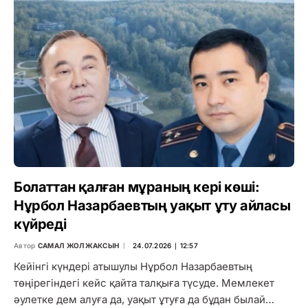
Болаттан қалған мұраның кері көші:
Нұрбол Назарбаевтың уақыт ұту айласы
күйреді
Автор
САМАЛ ЖОЛЖАКСЫН
24.07.2026 ∣ 12:57
Кейінгі күндері атышулы Нұрбол Назарбаевтың
төңірегіндегі кейс қайта талқыға түсуде. Мемлекет
әулетке дем алуға да, уақыт ұтуға да бұдан былай…