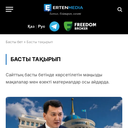
Қаз
|
Рус
Басты бет
»
Басты тақырып
БАСТЫ ТАҚЫРЫП
Сайттың басты бетінде көрсетілетін маңызды
мақалалар мен өзекті материалдар осы айдарда.