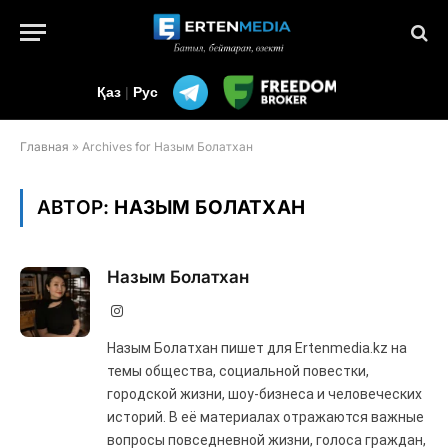
Қаз
|
Рус
Главная
»
Archives for Назым Болатхан
АВТОР:
НАЗЫМ БОЛАТХАН
Назым Болатхан
Instagram
Назым Болатхан пишет для Ertenmedia.kz на
темы общества, социальной повестки,
городской жизни, шоу-бизнеса и человеческих
историй. В её материалах отражаются важные
вопросы повседневной жизни, голоса граждан,