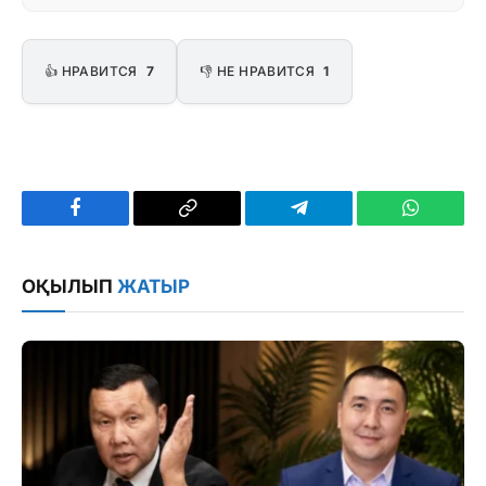
👍 НРАВИТСЯ
7
👎 НЕ НРАВИТСЯ
1
Facebook
Copy
Telegram
WhatsAp
Link
ОҚЫЛЫП
ЖАТЫР