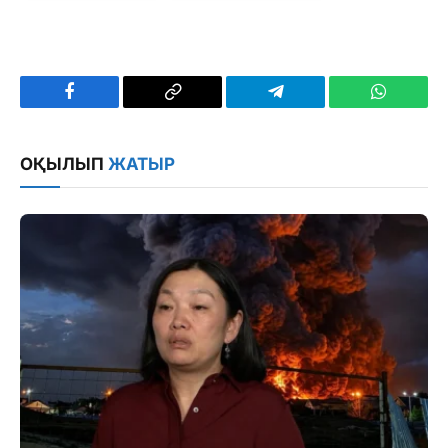
Facebook
Copy
Telegram
WhatsAp
Link
ОҚЫЛЫП
ЖАТЫР