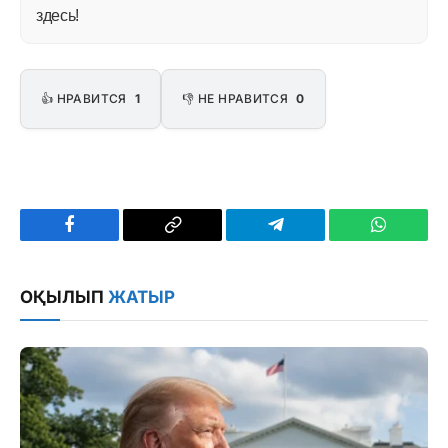
здесь!
👍 НРАВИТСЯ
1
👎 НЕ НРАВИТСЯ
0
Facebook
Copy
Telegram
WhatsAp
Link
ОҚЫЛЫП
ЖАТЫР