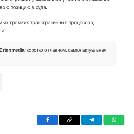
свою позицию в суде.
мых громких трансграничных процессов,
лит
.
Ertenmedia
: коротко о главном, самая актуальная
Facebook
Copy
Telegram
WhatsAp
Link