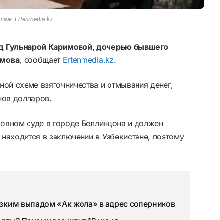
лаж: Ertenmedia.kz
ад Гульнарой Каримовой, дочерью бывшего
имова
, сообщает
Ertenmedia.kz
.
ной схеме взяточничества и отмывания денег,
нов долларов.
ловном суде в городе Беллинцона и должен
находится в заключении в Узбекистане, поэтому
резким выпадом «Ак жола» в адрес соперников