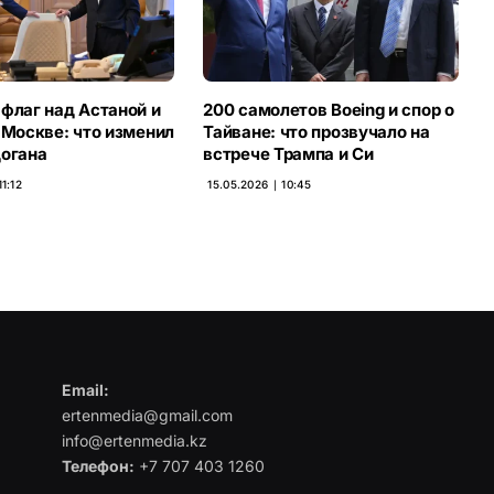
флаг над Астаной и
200 самолетов Boeing и спор о
 Москве: что изменил
Тайване: что прозвучало на
догана
встрече Трампа и Си
11:12
15.05.2026 ∣ 10:45
Email:
ertenmedia@gmail.com
info@ertenmedia.kz
Телефон:
+7 707 403 1260