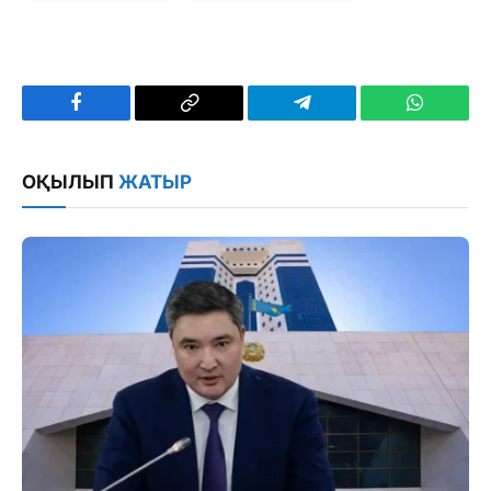
Facebook
Copy
Telegram
WhatsAp
Link
ОҚЫЛЫП
ЖАТЫР