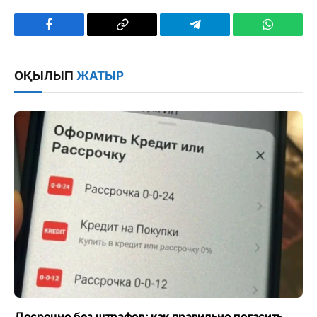
Facebook
Copy
Telegram
WhatsAp
Link
ОҚЫЛЫП
ЖАТЫР
Досрочно без штрафов: как правильно погасить