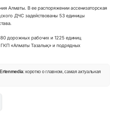
ия Алматы. В ее распоряжении ассенизаторская
одского ДЧС задействованы 53 единицы
става.
080 дорожных рабочих и 1225 единиц
ы ГКП «Алматы Тазалық» и подрядных
Ertenmedia
: коротко о главном, самая актуальная