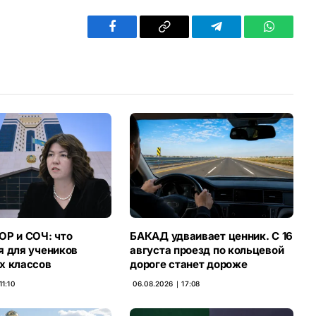
Facebook
Copy
Telegram
WhatsAp
Link
ОР и СОЧ: что
БАКАД удваивает ценник. С 16
я для учеников
августа проезд по кольцевой
х классов
дороге станет дороже
11:10
06.08.2026 ∣ 17:08