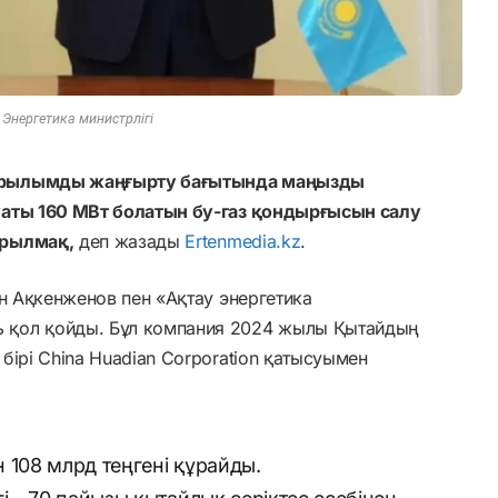
 Энергетика министрлігі
ұрылымды жаңғырту бағытында маңызды
уаты 160 МВт болатын бу-газ қондырғысын салу
ырылмақ,
деп жазады
Ertenmedia.kz
.
ан Ақкенженов пен «Ақтау энергетика
 қол қойды. Бұл компания 2024 жылы Қытайдың
бірі China Huadian Corporation қатысуымен
108 млрд теңгені құрайды.