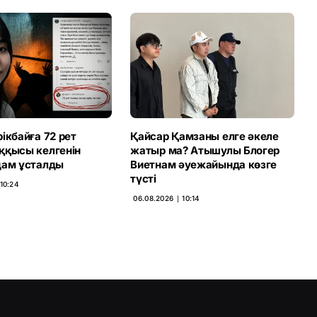
ікбайға 72 рет
Қайсар Қамзаны елге әкеле
ққысы келгенін
жатыр ма? Атышулы Блогер
дам ұсталды
Виетнам әуежайында көзге
түсті
 10:24
06.08.2026 ∣ 10:14