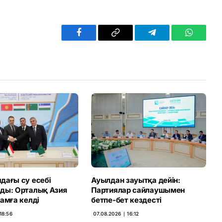
Facebook
Copy
Telegram
WhatsAp
Link
дағы су есебі
Ауылдан зауытқа дейін:
ды: Орталық Азия
Партиялар сайлаушымен
амға келді
бетпе-бет кездесті
18:56
07.08.2026 ∣ 16:12