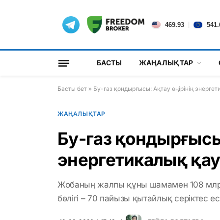
|
469.93
541.
БАСТЫ
ЖАҢАЛЫҚТАР
Басты бет
»
Бу-газ қондырғысы: Ақтау өңірінің энергети
ЖАҢАЛЫҚТАР
Бу-газ қондырғысы:
энергетикалық қауі
Жобаның жалпы құны шамамен 108 млр
бөлігі – 70 пайызы қытайлық серіктес е