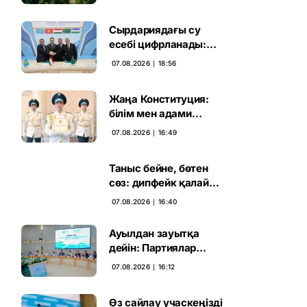
жаңа кезеңі басталды
Сырдариядағы су
есебі цифрланады:
Орталық Азия ортақ
07.08.2026 ∣ 18:56
қадамға келді
Жаңа Конституция:
білім мен адами
капиталға салынған
07.08.2026 ∣ 16:49
стратегиялық негіз
Таныс бейне, бөтен
сөз: дипфейк қалай
жұмыс істейді
07.08.2026 ∣ 16:40
Ауылдан зауытқа
дейін: Партиялар
сайлаушымен бетпе-
07.08.2026 ∣ 16:12
бет кездесті
Өз сайлау учаскеңізді