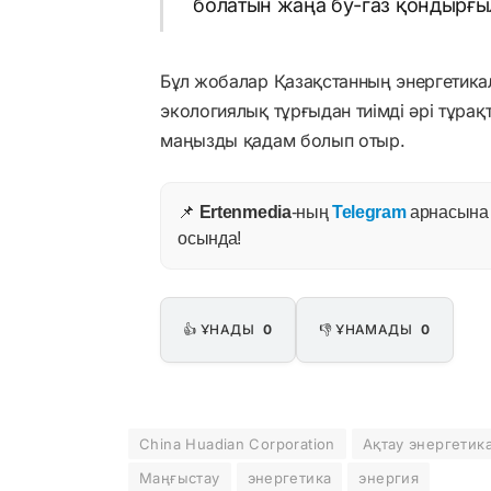
болатын жаңа бу-газ қондырғы
Бұл жобалар Қазақстанның энергетикал
экологиялық тұрғыдан тиімді әрі тұрақ
маңызды қадам болып отыр.
📌
Ertenmedia
-ның
Telegram
арнасына ж
осында!
👍 ҰНАДЫ
0
👎 ҰНАМАДЫ
0
China Huadian Corporation
Ақтау энергетик
Маңғыстау
энергетика
энергия