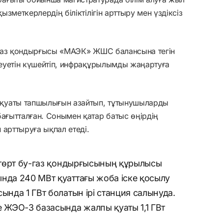
қызметкерлердің біліктілігін арттыру мен үздіксіз
у-газ қондырғысы «МАЭК» ЖШС балансына тегін
әлеуетін күшейтіп, инфрақұрылымды жаңартуға
қуаты тапшылығын азайтып, тұтынушыларды
бағытталған. Сонымен қатар батыс өңірдің
 арттыруға ықпал етеді.
а төрт бу-газ қондырғысының құрылысы
нда 240 МВт қуаттағы жоба іске қосылу
ында 1 ГВт болатын ірі станция салынуда.
ЖЭО-3 базасында жалпы қуаты 1,1 ГВт