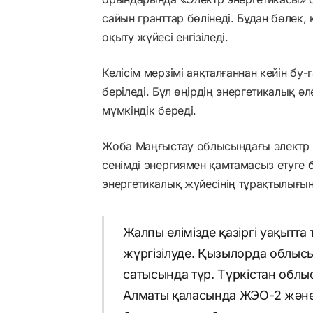
сайын гранттар бөлінеді. Бұдан бөлек, 
оқыту жүйесі енгізіледі.
Келісім мерзімі аяқталғаннан кейін б
беріледі. Бұл өңірдің энергетикалық 
мүмкіндік береді.
Жоба Маңғыстау облысындағы электр 
сенімді энергиямен қамтамасыз етуге 
энергетикалық жүйесінің тұрақтылығын
Жалпы елімізде қазіргі уақытт
жүргізілуде. Қызылорда облысы
сатысында тұр. Түркістан облыс
Алматы қаласында ЖЭО-2 және 