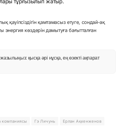
лары тұрғызылып жатыр.
ық қауіпсіздігін қамтамасыз етуге, сондай-ақ
ты энергия көздерін дамытуға бағытталған
азылыңыз: қысқа әрі нұсқа, ең өзекті ақпарат
а компаниясы
Гэ Личунь
Ерлан Ақкенженов