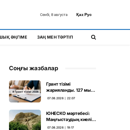
Қаз
|
Рус
Сенбі, 8 августа
ШЫҚ ӘҢГІМЕ
ЗАҢ МЕН ТӘРТІП
Соңғы жазбалар
Грант тізімі
жарияланды. 127 мың
талапкердің
07.08.2026 ∣ 22:07
бәсекесінен 75 мыңы
өтті
ЮНЕСКО мәртебесі:
Маңғыстаудың киелі
мұрасын қорғаудың
07.08.2026 ∣ 19:17