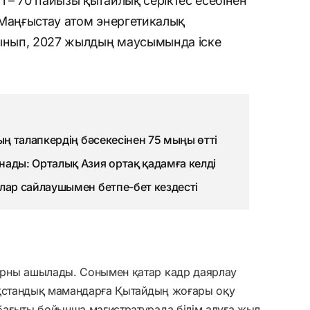
 – 70 пайызы қытайлық серіктес есебінен
 Маңғыстау атом энергетикалық
нып, 2027 жылдың маусымында іске
ың талапкердің бәсекесінен 75 мыңы өтті
нады: Орталық Азия ортақ қадамға келді
ялар сайлаушымен бетпе-бет кездесті
рны ашылады. Сонымен қатар кадр даярлау
ақстандық мамандарға Қытайдың жоғары оқу
ағыты бойынша магистратурада білім алуға жыл