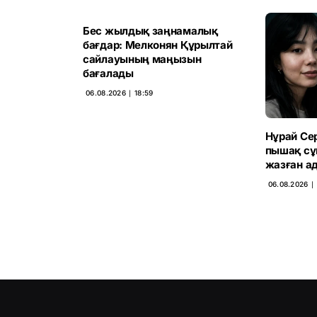
Бес жылдық заңнамалық
бағдар: Мелконян Құрылтай
сайлауының маңызын
бағалады
06.08.2026 ∣ 18:59
Нұрай Сер
пышақ сұ
жазған а
06.08.2026 ∣