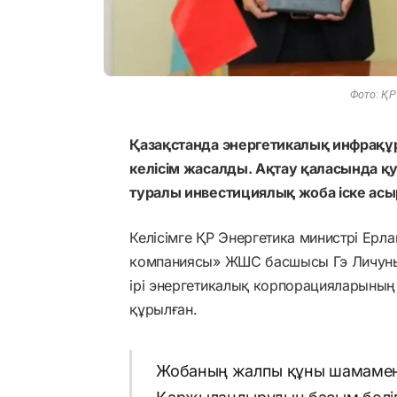
Фото: ҚР
Қазақстанда энергетикалық инфрақ
келісім жасалды. Ақтау қаласында қ
туралы инвестициялық жоба іске ас
Келісімге ҚР Энергетика министрі Ерл
компаниясы» ЖШС басшысы Гэ Личунь
ірі энергетикалық корпорацияларының 
құрылған.
Жобаның жалпы құны шамамен 