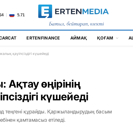
|
64
5.71
САЯСАТ
ERTENFINANCE
АЙМАҚ
ҚОҒАМ
А
калық қауіпсіздігі күшейеді
 Ақтау өңірінің
псіздігі күшейеді
д теңгені құрайды. Қаржыландырудың басым
себінен қамтамасыз етіледі.