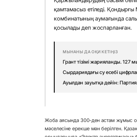
Қаржыландырудың басым бөлігі
қамтамасыз етіледі. Қондырғы
комбинатының аумағында салы
қосылады деп жоспарланған.
МЫНАНЫ ДА ОҚИ КЕТІҢІЗ
Грант тізімі жарияланды. 127 м
Сырдариядағы су есебі цифрла
Ауылдан зауытқа дейін: Парти
Жоба аясында 300-ден астам жұмыс о
мәселесіне ерекше мән берілген. Қаз
орындарында «Электр энергетикасы» б