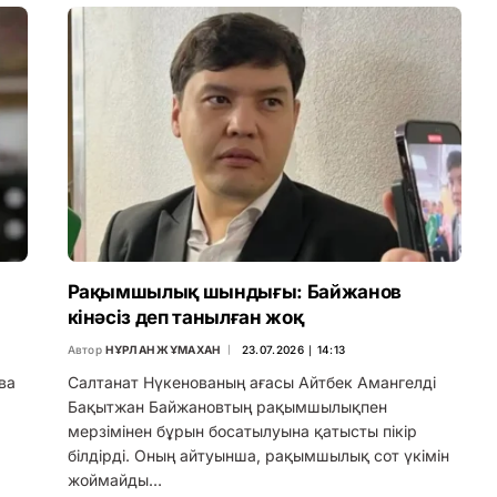
Рақымшылық шындығы: Байжанов
кінәсіз деп танылған жоқ
Автор
НҰРЛАН ЖҰМАХАН
23.07.2026 ∣ 14:13
ва
Салтанат Нүкенованың ағасы Айтбек Амангелді
Бақытжан Байжановтың рақымшылықпен
мерзімінен бұрын босатылуына қатысты пікір
білдірді. Оның айтуынша, рақымшылық сот үкімін
жоймайды…