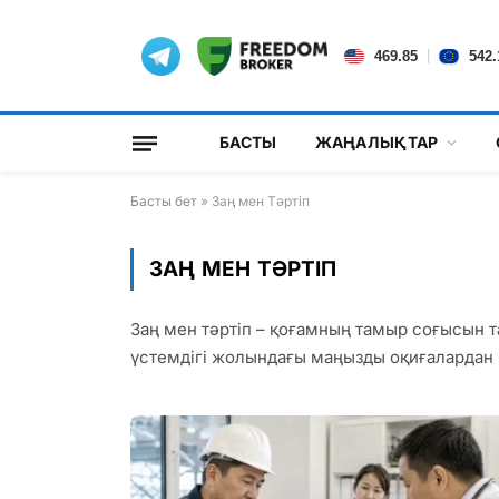
|
469.85
542.
БАСТЫ
ЖАҢАЛЫҚТАР
Басты бет
»
Заң мен Тәртіп
ЗАҢ МЕН ТӘРТІП
Заң мен тәртіп – қоғамның тамыр соғысын та
үстемдігі жолындағы маңызды оқиғалардан 