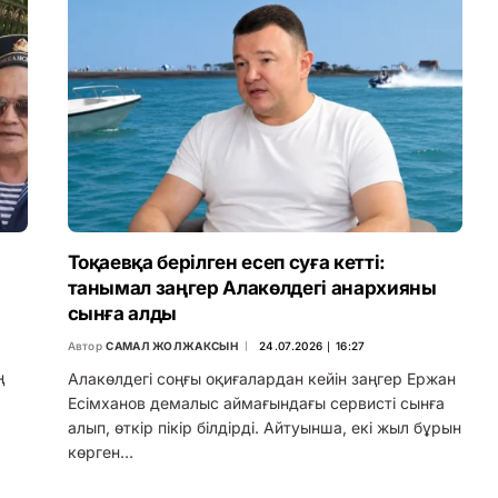
Тоқаевқа берілген есеп суға кетті:
танымал заңгер Алакөлдегі анархияны
сынға алды
Автор
САМАЛ ЖОЛЖАКСЫН
24.07.2026 ∣ 16:27
ң
Алакөлдегі соңғы оқиғалардан кейін заңгер Ержан
Есімханов демалыс аймағындағы сервисті сынға
алып, өткір пікір білдірді. Айтуынша, екі жыл бұрын
көрген…