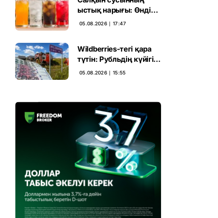
ыстық нарығы: Өндіріс
17 пайыз өсті
05.08.2026 ∣ 17:47
Wildberries-тегі қара
түтін: Рубльдің күйігі
Қазақстанға жұғуы
05.08.2026 ∣ 15:55
мүмкін