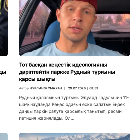
Тот басқан кеңестік идеологияны
лды
дәріптейтін паркке Рудный тұрғыны
қарсы шықты
Автор
НҰРЛАН ЖҰМАХАН
29.07.2026 ∣ 08:59
Рудный қаласының тұрғыны Эдуард Гадульшин 11-
шағынауданда Кеңес одағын еске салатын Еңбек
даңқы паркін салуға қарсылық танытып, ресми
петиция жариялады. Ол…