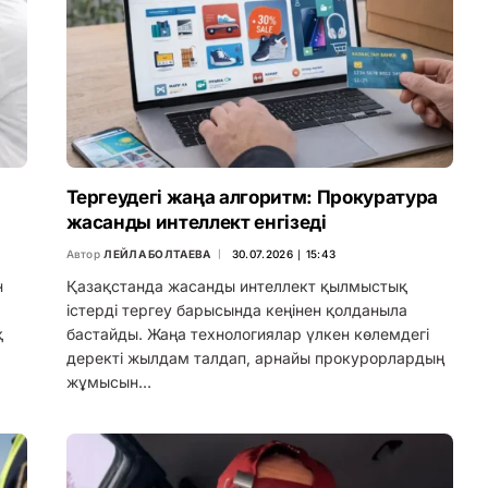
Тергеудегі жаңа алгоритм: Прокуратура
жасанды интеллект енгізеді
Автор
ЛЕЙЛА БОЛТАЕВА
30.07.2026 ∣ 15:43
н
Қазақстанда жасанды интеллект қылмыстық
істерді тергеу барысында кеңінен қолданыла
қ
бастайды. Жаңа технологиялар үлкен көлемдегі
деректі жылдам талдап, арнайы прокурорлардың
жұмысын…