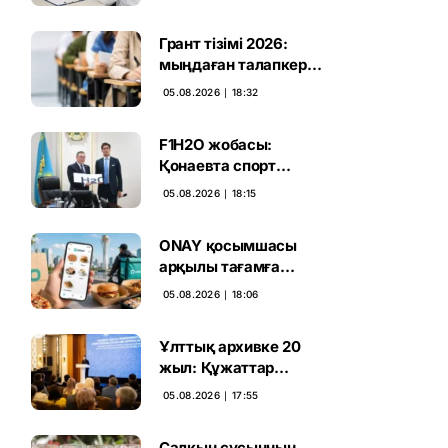
Грант тізімі 2026:
мыңдаған талапкердің
тағдыры 10 тамызға
05.08.2026 ∣ 18:32
дейін белгілі болады
F1H2O жобасы:
Қонаевта спорт
катерлерін шығаратын
05.08.2026 ∣ 18:15
зауыт ашылмақ
ONAY қосымшасы
арқылы тағамға
тапсырыс беруге
05.08.2026 ∣ 18:06
болады
Ұлттық архивке 20
жыл: Құжаттар
тарихы цифрлық
05.08.2026 ∣ 17:55
дәуірге көшті
Салқын сусынның