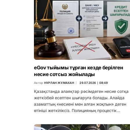
eGov тыйымы тұрған кезде берілген
несие сотсыз жойылады
Автор
НҰРЛАН ЖҰМАХАН
29.07.2026 ∣ 08:49
Қазақстанда алаяқтар рәсімдеген несие сотқа
жеткізбей есептен шығаруға болады. Алайда
азаматтың «несиені мен алған жоқпын» деген
өтініші жеткіліксіз. Полицияның процестік…