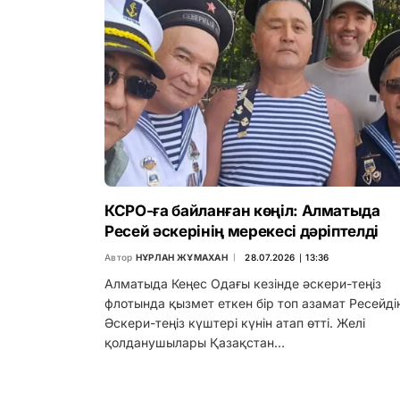
КСРО-ға байланған көңіл: Алматыда
Ресей әскерінің мерекесі дәріптелді
Автор
НҰРЛАН ЖҰМАХАН
28.07.2026 ∣ 13:36
Алматыда Кеңес Одағы кезінде әскери-теңіз
флотында қызмет еткен бір топ азамат Ресейді
Әскери-теңіз күштері күнін атап өтті. Желі
қолданушылары Қазақстан…