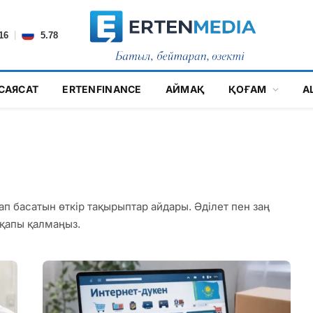
|
16
5.78
САЯСАТ
ERTENFINANCE
АЙМАҚ
ҚОҒАМ
А
п басатын өткір тақырыптар айдары. Әділет пен заң
қапы қалмаңыз.