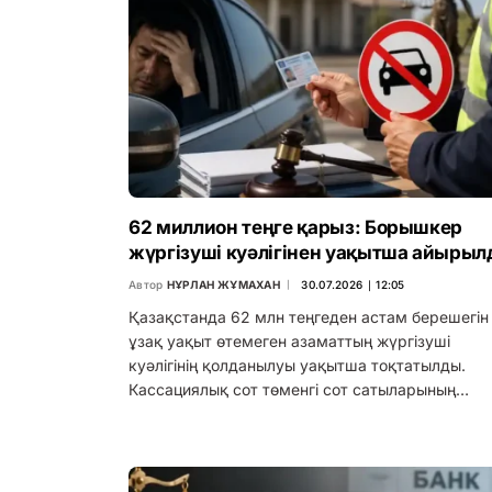
62 миллион теңге қарыз: Борышкер
жүргізуші куәлігінен уақытша айыры
Автор
НҰРЛАН ЖҰМАХАН
30.07.2026 ∣ 12:05
Қазақстанда 62 млн теңгеден астам берешегін
ұзақ уақыт өтемеген азаматтың жүргізуші
куәлігінің қолданылуы уақытша тоқтатылды.
Кассациялық сот төменгі сот сатыларының…