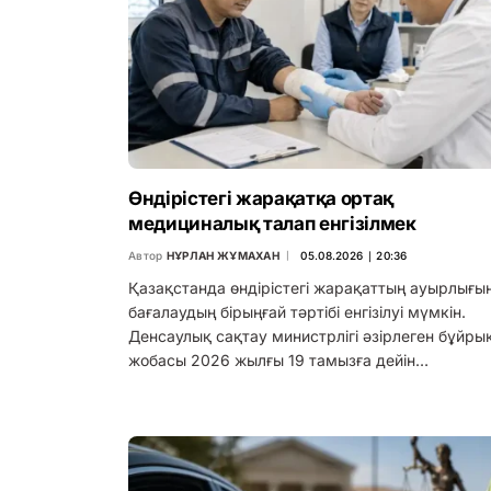
Өндірістегі жарақатқа ортақ
медициналық талап енгізілмек
Автор
НҰРЛАН ЖҰМАХАН
05.08.2026 ∣ 20:36
Қазақстанда өндірістегі жарақаттың ауырлығы
бағалаудың бірыңғай тәртібі енгізілуі мүмкін.
Денсаулық сақтау министрлігі әзірлеген бұйры
жобасы 2026 жылғы 19 тамызға дейін…