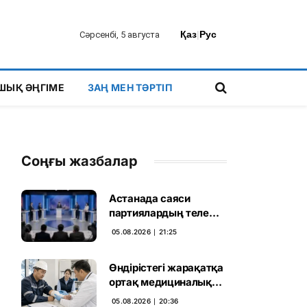
Қаз
|
Рус
Сәрсенбі, 5 августа
ШЫҚ ӘҢГІМЕ
ЗАҢ МЕН ТӘРТІП
Соңғы жазбалар
Астанада саяси
партиялардың теле
дебаты басталды
05.08.2026 ∣ 21:25
Өндірістегі жарақатқа
ортақ медициналық
талап енгізілмек
05.08.2026 ∣ 20:36