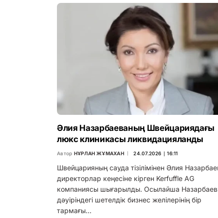
Әлия Назарбаеваның Швейцариядағы
люкс клиникасы ликвидацияланды
Автор
НҰРЛАН ЖҰМАХАН
24.07.2026 ∣ 16:11
Швейцарияның сауда тізілімінен Әлия Назарбае
директорлар кеңесіне кірген Kerfuffle AG
компаниясы шығарылды. Осылайша Назарбаев
дәуіріндегі шетелдік бизнес желілерінің бір
тармағы…