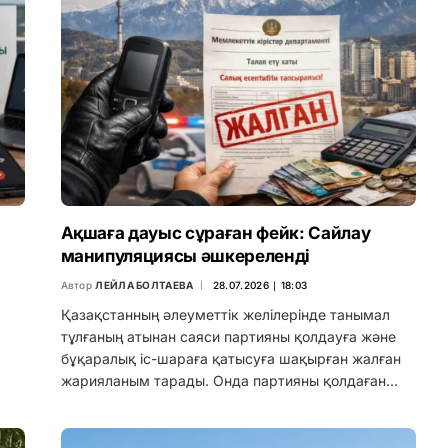
Ақшаға дауыс сұраған фейк: Сайлау
манипуляциясы әшкереленді
Автор
ЛЕЙЛА БОЛТАЕВА
28.07.2026 ∣ 18:03
Қазақстанның әлеуметтік желілерінде танымал
тұлғаның атынан саяси партияны қолдауға және
бұқаралық іс-шараға қатысуға шақырған жалған
жарияланым тарады. Онда партияны қолдаған…