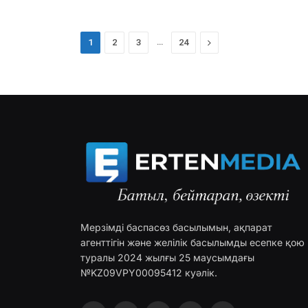
…
Next
1
2
3
24
Мерзімді баспасөз басылымын, ақпарат
агенттігін және желілік басылымды есепке қою
туралы 2024 жылғы 25 маусымдағы
№KZ09VPY00095412 куәлік.