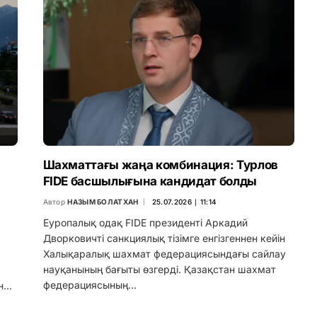
Шахматтағы жаңа комбинация: Турлов
FIDE басшылығына кандидат болды
Автор
НАЗЫМ БОЛАТХАН
25.07.2026 ∣ 11:14
Еуропалық одақ FIDE президенті Аркадий
Дворковичті санкциялық тізімге енгізгеннен кейін
Халықаралық шахмат федерациясындағы сайлау
науқанының бағыты өзгерді. Қазақстан шахмат
федерациясының…
ын…