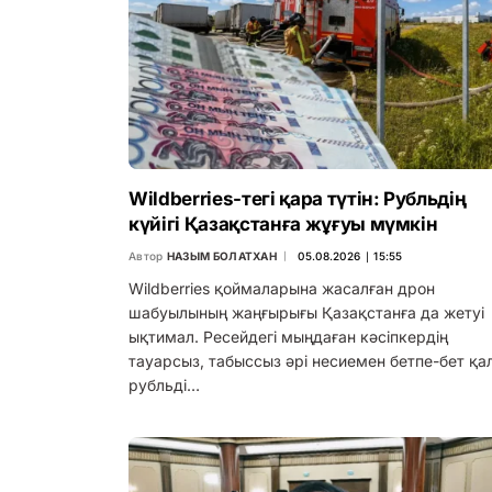
Wildberries-тегі қара түтін: Рубльдің
күйігі Қазақстанға жұғуы мүмкін
Автор
НАЗЫМ БОЛАТХАН
05.08.2026 ∣ 15:55
Wildberries қоймаларына жасалған дрон
шабуылының жаңғырығы Қазақстанға да жетуі
ықтимал. Ресейдегі мыңдаған кәсіпкердің
тауарсыз, табыссыз әрі несиемен бетпе-бет қа
рубльді…