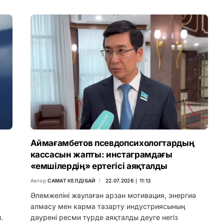
Аймағамбетов псевдопсихологтардың
кассасын жапты: инстаграмдағы
«емшілердің» ертегісі аяқталды
Автор
САМАТ КЕЛДІБАЙ
22.07.2026 ∣ 11:13
Әлемжеліні жаулаған арзан мотивация, энергиә
алмасу мен карма тазарту индустриясының
.
дәурені ресми түрде аяқталды деуге негіз