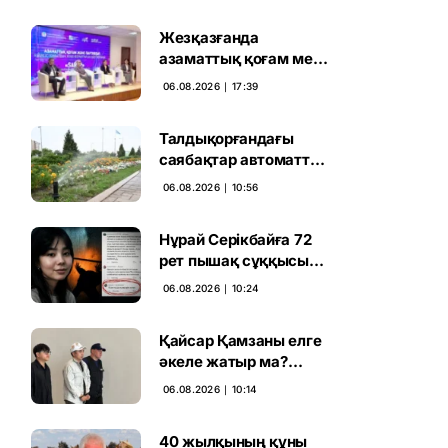
Жезқазғанда
азаматтық қоғам мен
партиялардың
06.08.2026 ∣ 17:39
байланысы
талқыланды
Талдықорғандағы
саябақтар автоматты
жүйемен суарылады
06.08.2026 ∣ 10:56
Нұрай Серікбайға 72
рет пышақ сұққысы
келгенін жазған адам
06.08.2026 ∣ 10:24
ұсталды
Қайсар Қамзаны елге
әкеле жатыр ма?
Атышулы Блогер
06.08.2026 ∣ 10:14
Виетнам әуежайында
көзге түсті
40 жылқының құны