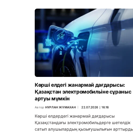
Көрші елдегі жанармай дағдарысы:
Қазақстан электромобильіне сұраныс
артуы мүмкін
Автор
НҰРЛАН ЖҰМАХАН
22.07.2026 ∣ 16:16
Көрші елдердегі жанармай дағдарысы
Қазақстандағы электромобильдерге шетелдік
сатып алушылардың қызығушылығын арттырды