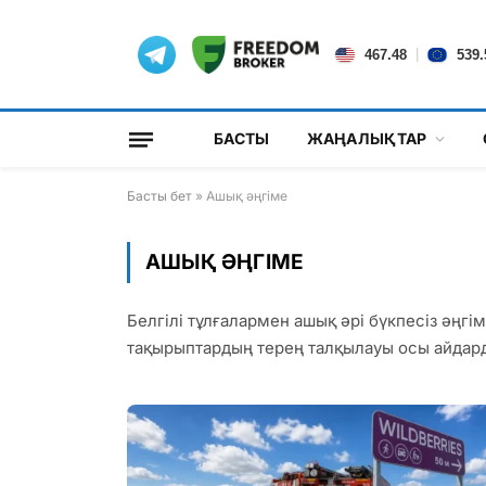
|
467.48
539.
БАСТЫ
ЖАҢАЛЫҚТАР
Басты бет
»
Ашық әңгіме
АШЫҚ ӘҢГІМЕ
Белгілі тұлғалармен ашық әрі бүкпесіз әңгі
тақырыптардың терең талқылауы осы айдард