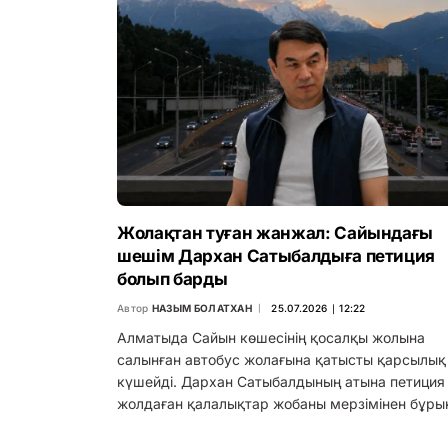
Жолақтан туған жанжал: Сайындағы
шешім Дархан Сатыбалдыға петиция
болып барды
Автор
НАЗЫМ БОЛАТХАН
25.07.2026 ∣ 12:22
Алматыда Сайын көшесінің қосалқы жолына
салынған автобус жолағына қатысты қарсылық
күшейді. Дархан Сатыбалдының атына петиция
жолдаған қалалықтар жобаны мерзімінен бұр