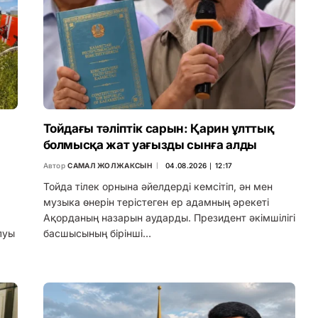
Тойдағы тәліптік сарын: Қарин ұлттық
болмысқа жат уағызды сынға алды
Автор
САМАЛ ЖОЛЖАКСЫН
04.08.2026 ∣ 12:17
Тойда тілек орнына әйелдерді кемсітіп, ән мен
музыка өнерін терістеген ер адамның әрекеті
Ақорданың назарын аударды. Президент әкімшілігі
луы
басшысының бірінші…