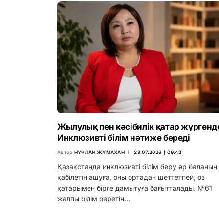
Жылулық пен кәсібилік қатар жүргенд
Инклюзивті білім нәтиже береді
Автор
НҰРЛАН ЖҰМАХАН
23.07.2026 ∣ 09:42
Қазақстанда инклюзивті білім беру әр баланың
қабілетін ашуға, оны ортадан шеттетпей, өз
қатарымен бірге дамытуға бағытталады. №61
жалпы білім беретін…