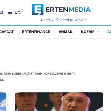
|
52
5.73
САЯСАТ
ERTENFINANCE
АЙМАҚ
ҚОҒАМ
А
ме, маңызды сұхбат мен қоғамдағы өзекті
а.