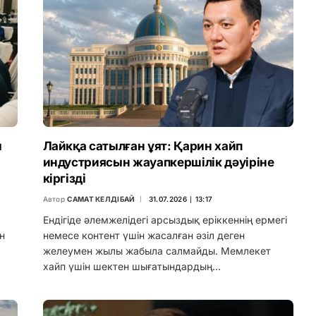
ы
Лайкқа сатылған ұят: Қарин хайп
индустриясын жауапкершілік дәуіріне
кіргізді
Автор
САМАТ КЕЛДІБАЙ
31.07.2026 ∣ 13:17
Ендігіде әлемжелідегі арсыздық еріккеннің ермегі
н
немесе контент үшін жасалған әзіл деген
желеумен жылы жабыла салмайды. Мемлекет
хайп үшін шектен шығатындардың…