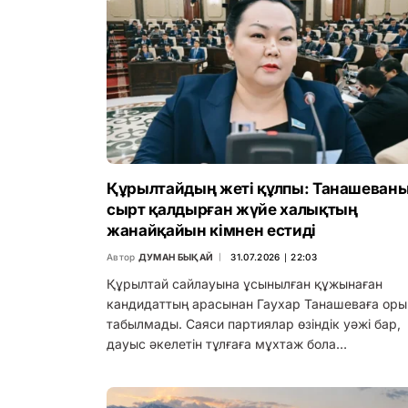
Құрылтайдың жеті құлпы: Танашеван
сырт қалдырған жүйе халықтың
жанайқайын кімнен естиді
Автор
ДУМАН БЫҚАЙ
31.07.2026 ∣ 22:03
Құрылтай сайлауына ұсынылған құжынаған
кандидаттың арасынан Гаухар Танашеваға оры
табылмады. Саяси партиялар өзіндік уәжі бар,
дауыс әкелетін тұлғаға мұхтаж бола…