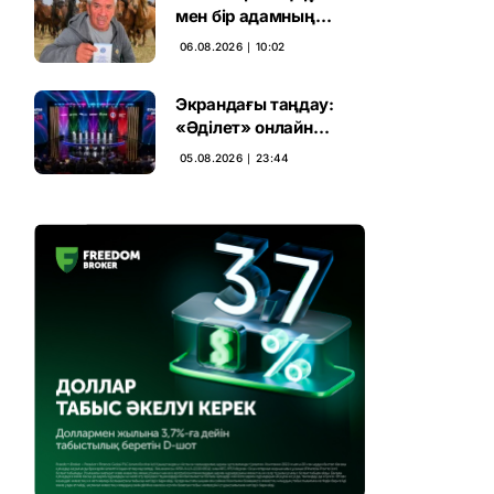
мен бір адамның
тағдыры: апелляция 7
06.08.2026 ∣ 10:02
жылдық үкімді бұзды
Экрандағы таңдау:
«Әділет» онлайн
дауыс беруде алға
05.08.2026 ∣ 23:44
шықты