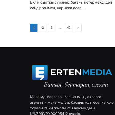
Билік сыртқы сұраныс бағаны көтермейді деп
сендіргенімен, нарыққа әсер…
…
Next
1
2
3
40
Мерзімді баспасөз басылымын, ақпарат
агенттігін және желілік басылымды есепке қою
туралы 2024 жылғы 25 маусымдағы
№KZ09VPY00095412 куәлік.