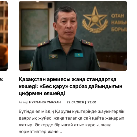
е:
Қазақстан армиясы жаңа стандартқа
көшеді: «Бес қару» сарбаз дайындығын
цифрмен өлшейді
Автор
НҰРЛАН ЖҰМАХАН
22.07.2026 ∣ 23:00
Бүгінде еліміздің Қарулы күштерінде жауынгерлік
даярлық жүйесі жаңа талапқа сай қайта жаңарып
жатыр. Әскерде бірыңғай атыс курсы, жаңа
нормативтер және…