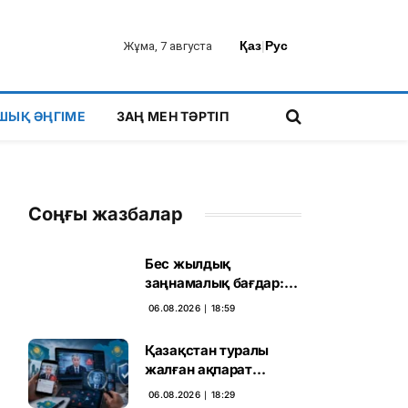
Қаз
|
Рус
Жұма, 7 августа
ШЫҚ ӘҢГІМЕ
ЗАҢ МЕН ТӘРТІП
Соңғы жазбалар
Бес жылдық
заңнамалық бағдар:
Мелконян Құрылтай
06.08.2026 ∣ 18:59
сайлауының маңызын
бағалады
Қазақстан туралы
жалған ақпарат
таратқан дипфейктер
06.08.2026 ∣ 18:29
анықталды