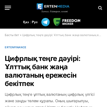
Қаз
|
Рус
Басты бет
»
Цифрлық теңге дәуірі: Ұлттық банк жаңа валютаның ережесін бекітпек
ERTENFINANCE
Цифрлық теңге дәуірі:
Ұлттық банк жаңа
валютаның ережесін
бекітпек
Цифрлық теңге ұлттық валютаның цифрлық үлгісі
және заңды төлем құралы. Оның шығарылуы,