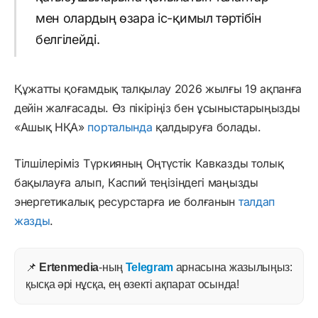
мен олардың өзара іс-қимыл тәртібін
белгілейді.
Құжатты қоғамдық талқылау 2026 жылғы 19 ақпанға
дейін жалғасады. Өз пікіріңіз бен ұсыныстарыңызды
«Ашық НҚА»
порталында
қалдыруға болады.
Тілшілеріміз Түркияның Оңтүстік Кавказды толық
бақылауға алып, Каспий теңізіндегі маңызды
энергетикалық ресурстарға ие болғанын
талдап
жазды
.
📌
Ertenmedia
-ның
Telegram
арнасына жазылыңыз:
қысқа әрі нұсқа, ең өзекті ақпарат осында!