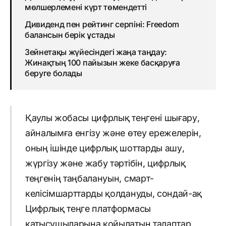
мөлшерлемені күрт төмендетті
Дивиденд пен рейтинг серпіні: Freedom
балансын берік ұстады
Зейнетақы жүйесіндегі жаңа таңдау:
Жинақтың 100 пайызын жеке басқаруға
беруге болады
Қаулы жобасы цифрлық теңгені шығару,
айналымға енгізу және өтеу ережелерін,
оның ішінде цифрлық шоттарды ашу,
жүргізу және жабу тәртібін, цифрлық
теңгенің таңбалануын, смарт-
келісімшарттарды қолдануды, сондай-ақ
Цифрлық теңге платформасы
қатысушыларына қойылатын талаптар