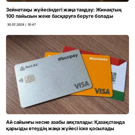
Зейнетақы жүйесіндегі жаңа таңдау: Жинақтың
100 пайызын жеке басқаруға беруге болады
30.07.2026 ∣ 10:47
Ай сайынғы несие азабы аяқталады: Қазақстанда
қарызды өтеудің жаңа жүйесі іске қосылады