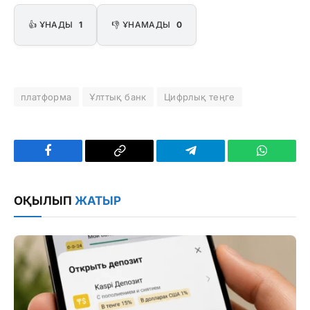
👍 ҰНАДЫ
1
👎 ҰНАМАДЫ
0
платформа
Ұлттық банк
Цифрлық теңге
Facebook
Copy
Telegram
WhatsAp
Link
ОҚЫЛЫП
ЖАТЫР