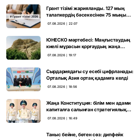
Грант тізімі жарияланды. 127 мың
талапкердің бәсекесінен 75 мыңы
өтті
07.08.2026 ∣ 22:07
ЮНЕСКО мәртебесі: Маңғыстаудың
киелі мұрасын қорғаудың жаңа
кезеңі басталды
07.08.2026 ∣ 19:17
Сырдариядағы су есебі цифрланады:
Орталық Азия ортақ қадамға келді
07.08.2026 ∣ 18:56
Жаңа Конституция: білім мен адами
капиталға салынған стратегиялық
негіз
07.08.2026 ∣ 16:49
Таныс бейне, бөтен сөз: дипфейк