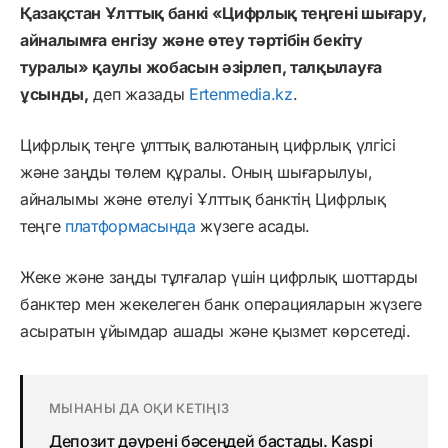
Қазақстан Ұлттық банкі «Цифрлық теңгені шығару,
айналымға енгізу және өтеу тәртібін бекіту
туралы» қаулы жобасын әзірлеп, талқылауға
ұсынды,
деп жазады
Ertenmedia.kz
.
Цифрлық теңге ұлттық валютаның цифрлық үлгісі
және заңды төлем құралы. Оның шығарылуы,
айналымы және өтелуі Ұлттық банктің Цифрлық
теңге
платформасында
жүзеге асады.
Жеке және заңды тұлғалар үшін цифрлық шоттарды
банктер мен жекелеген банк операцияларын жүзеге
асыратын ұйымдар ашады және қызмет көрсетеді.
МЫНАНЫ ДА ОҚИ КЕТІҢІЗ
Депозит дәурені бәсеңдей бастады. Kaspi