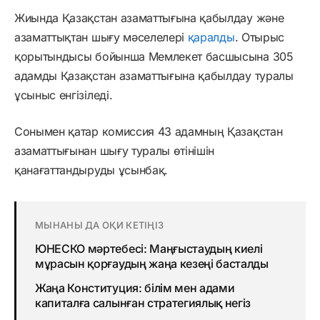
Жиында Қазақстан азаматтығына қабылдау және
азаматтықтан шығу мәселелері
қаралды
. Отырыс
қорытындысы бойынша Мемлекет басшысына 305
адамды Қазақстан азаматтығына қабылдау туралы
ұсыныс енгізіледі.
Сонымен қатар комиссия 43 адамның Қазақстан
азаматтығынан шығу туралы өтінішін
қанағаттандыруды ұсынбақ.
МЫНАНЫ ДА ОҚИ КЕТІҢІЗ
ЮНЕСКО мәртебесі: Маңғыстаудың киелі
мұрасын қорғаудың жаңа кезеңі басталды
Жаңа Конституция: білім мен адами
капиталға салынған стратегиялық негіз