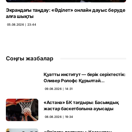
Экрандағы таңдау: «Әділет» онлайн дауыс беруде
алға шықты
05.08.2026 ∣ 23:44
Соңғы жазбалар
Қуатты институт — берік серіктестік:
Оливер Ролофс Құрылтай
сайлауының маңызын бағалады
09.08.2026 ∣ 14:31
«Астана» БК тағдыры: Басымдық
жастар баскетболына ауысады
08.08.2026 ∣ 19:34