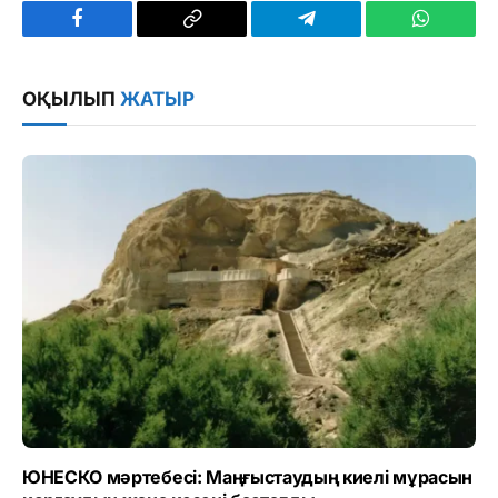
Facebook
Copy
Telegram
WhatsAp
Link
ОҚЫЛЫП
ЖАТЫР
ЮНЕСКО мәртебесі: Маңғыстаудың киелі мұрасын