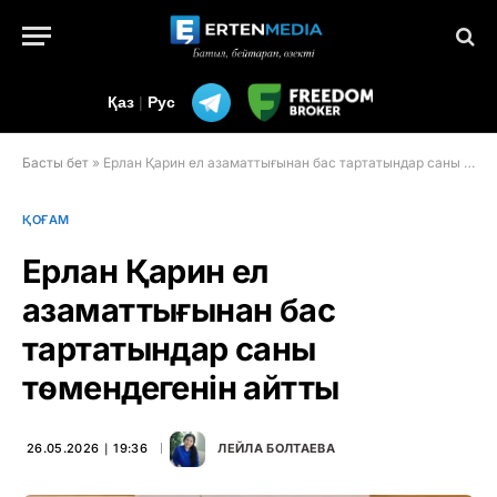
Қаз
|
Рус
Басты бет
»
Ерлан Қарин ел азаматтығынан бас тартатындар саны төмендегенін айтты
ҚОҒАМ
Ерлан Қарин ел
азаматтығынан бас
тартатындар саны
төмендегенін айтты
26.05.2026 ∣ 19:36
ЛЕЙЛА БОЛТАЕВА