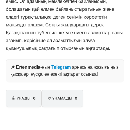
емес. Ол адамның мемлекетпен байланысын,
болашағын қай елмен байланыстыратынын және
елдегі тұрақтылыққа деген сенімін көрсететін
маңызды өлшем. Соңғы жылдардағы дерек
Қазақстаннан түбегейлі кетуге ниетті азаматтар саны
азайып, керісінше ел азаматтығын алуға
қызығушылық сақталып отырғанын аңғартады.
📌
Ertenmedia
-ның
Telegram
арнасына жазылыңыз:
қысқа әрі нұсқа, ең өзекті ақпарат осында!
👍 ҰНАДЫ
0
👎 ҰНАМАДЫ
0