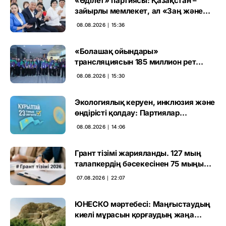
«Әділет» партиясы: Қазақстан –
зайырлы мемлекет, ал «Заң және
тәртіп» қағидаты баршаға міндетті
08.08.2026 ∣ 15:36
«Болашақ ойындары»
трансляциясын 185 миллион рет
көрген
08.08.2026 ∣ 15:30
Экологиялық керуен, инклюзия және
өндірісті қолдау: Партиялар
өңірлерде қандай мәселе көтерді
08.08.2026 ∣ 14:06
Грант тізімі жарияланды. 127 мың
талапкердің бәсекесінен 75 мыңы
өтті
07.08.2026 ∣ 22:07
ЮНЕСКО мәртебесі: Маңғыстаудың
киелі мұрасын қорғаудың жаңа
кезеңі басталды