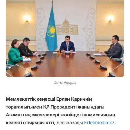
Фото: Ақорда
Мемлекеттік кеңесші Ерлан Қариннің
төрағалығымен ҚР Президенті жанындағы
Азаматтық мәселелері жөніндегі комиссияның
кезекті отырысы өтті,
деп жазады
Ertenmedia.kz
.