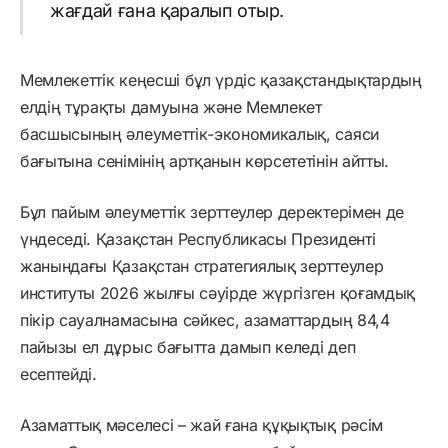
жағдай ғана қаралып отыр.
Мемлекеттік кеңесші бұл үрдіс қазақстандықтардың
елдің тұрақты дамуына және Мемлекет
басшысының әлеуметтік-экономикалық, саяси
бағытына сенімінің артқанын көрсететінін айтты.
Бұл пайым әлеуметтік зерттеулер деректерімен де
үндеседі. Қазақстан Республикасы Президенті
жанындағы Қазақстан стратегиялық зерттеулер
институты 2026 жылғы сәуірде жүргізген қоғамдық
пікір сауалнамасына сәйкес, азаматтардың 84,4
пайызы ел дұрыс бағытта дамып келеді деп
есептейді.
Азаматтық мәселесі – жай ғана құқықтық рәсім