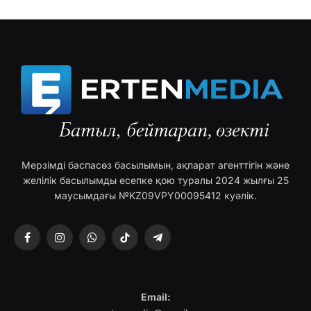
Мерзімді баспасөз басылымын, ақпарат агенттігін және
желілік басылымды есепке қою туралы 2024 жылғы 25
маусымдағы №KZ09VPY00095412 куәлік.
Facebook
Instagram
WhatsApp
TikTok
Telegram
Email: