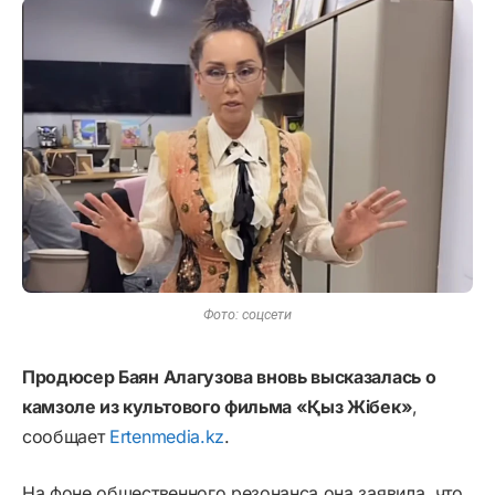
Фото: соцсети
Продюсер Баян Алагузова вновь высказалась о
камзоле из культового фильма «Қыз Жібек»
,
сообщает
Ertenmedia.kz
.
На фоне общественного резонанса она заявила, что