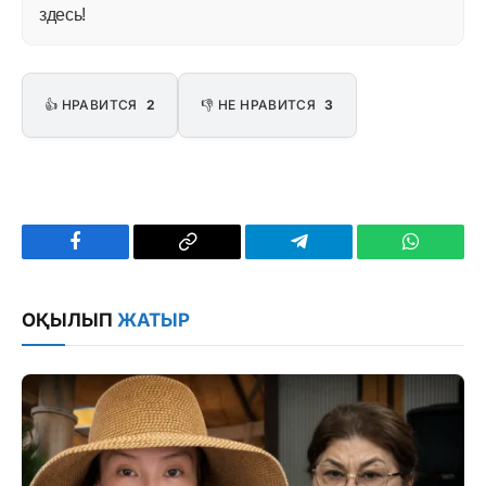
здесь!
👍 НРАВИТСЯ
2
👎 НЕ НРАВИТСЯ
3
Facebook
Copy
Telegram
WhatsAp
Link
ОҚЫЛЫП
ЖАТЫР