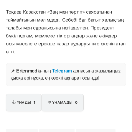
Тоқаев Қазақстан «Заң мен тәртіп» саясатынан
таймайтынын мәлімдеді. Себебі бұл бағыт халықтың
талабы мен сұранысына негізделген. Президент
бүкіл қоғам, мемлекеттік органдар және әкімдер
осы мәселеге ерекше назар аударуы тиіс екенін атап
өтті.
📌
Ertenmedia
-ның
Telegram
арнасына жазылыңыз:
қысқа әрі нұсқа, ең өзекті ақпарат осында!
👍 ҰНАДЫ
1
👎 ҰНАМАДЫ
0