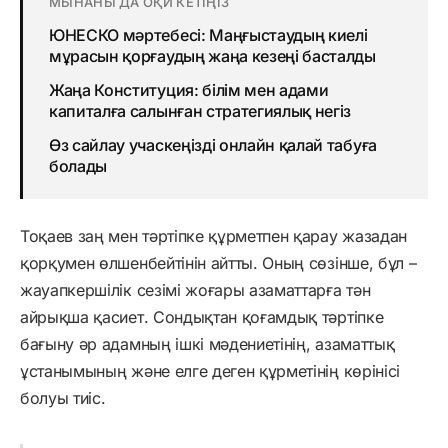
МЫНАНЫ ДА ОҚИ КЕТІҢІЗ
ЮНЕСКО мәртебесі: Маңғыстаудың киелі
мұрасын қорғаудың жаңа кезеңі басталды
Жаңа Конституция: білім мен адами
капиталға салынған стратегиялық негіз
Өз сайлау учаскеңізді онлайн қалай табуға
болады
Тоқаев заң мен тәртіпке құрметпен қарау жазадан
қорқумен өлшенбейтінін айтты. Оның сөзінше, бұл –
жауапкершілік сезімі жоғары азаматтарға тән
айрықша қасиет. Сондықтан қоғамдық тәртіпке
бағыну әр адамның ішкі мәдениетінің, азаматтық
ұстанымының және елге деген құрметінің көрінісі
болуы тиіс.