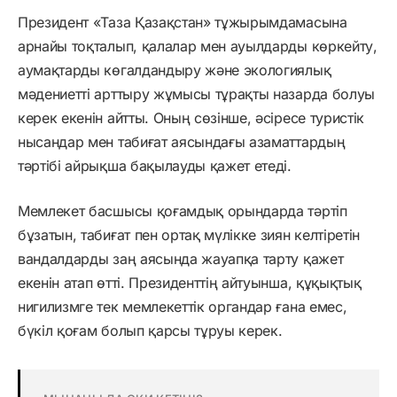
Президент «Таза Қазақстан» тұжырымдамасына
арнайы тоқталып, қалалар мен ауылдарды көркейту,
аумақтарды көгалдандыру және экологиялық
мәдениетті арттыру жұмысы тұрақты назарда болуы
керек екенін айтты. Оның сөзінше, әсіресе туристік
нысандар мен табиғат аясындағы азаматтардың
тәртібі айрықша бақылауды қажет етеді.
Мемлекет басшысы қоғамдық орындарда тәртіп
бұзатын, табиғат пен ортақ мүлікке зиян келтіретін
вандалдарды заң аясында жауапқа тарту қажет
екенін атап өтті. Президенттің айтуынша, құқықтық
нигилизмге тек мемлекеттік органдар ғана емес,
бүкіл қоғам болып қарсы тұруы керек.