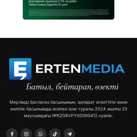
Мерзімді баспасөз басылымын, ақпарат агенттігін және
желілік басылымды есепке қою туралы 2024 жылғы 25
маусымдағы №KZ09VPY00095412 куәлік.
Facebook
Instagram
WhatsApp
TikTok
Telegram