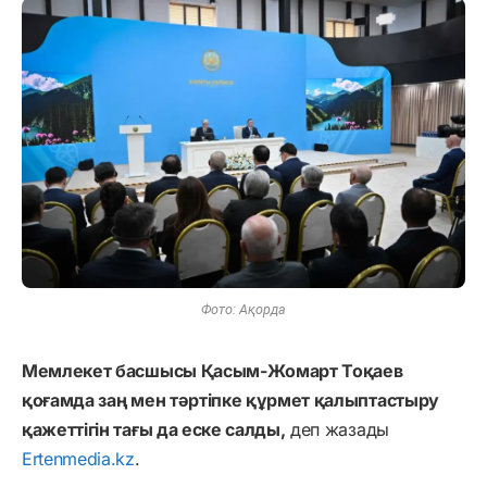
Фото: Ақорда
Мемлекет басшысы Қасым-Жомарт Тоқаев
қоғамда заң мен тәртіпке құрмет қалыптастыру
қажеттігін тағы да еске салды,
деп жазады
Ertenmedia.kz
.