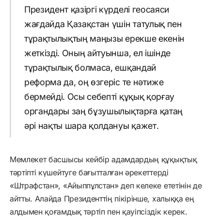
Президент қазіргі күрделі геосаяси
жағдайда Қазақстан үшін татулық пен
тұрақтылықтың маңызы ерекше екенін
жеткізді. Оның айтуынша, ел ішінде
тұрақтылық болмаса, ешқандай
реформа да, оң өзгеріс те нәтиже
бермейді. Осы себепті құқық қорғау
органдары заң бұзушылықтарға қатаң
әрі нақты шара қолдануы қажет.
Мемлекет басшысы кейбір адамдардың құқықтық
тәртіпті күшейтуге бағытталған әрекеттерді
«Штрафстан», «Айыппұлстан» деп келеке ететінін де
айтты. Алайда Президенттің пікірінше, халыққа ең
алдымен қоғамдық тәртіп пен қауіпсіздік керек.