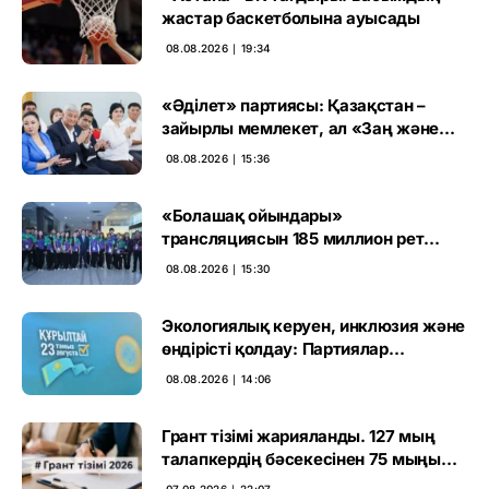
жастар баскетболына ауысады
08.08.2026 ∣ 19:34
«Әділет» партиясы: Қазақстан –
зайырлы мемлекет, ал «Заң және
тәртіп» қағидаты баршаға міндетті
08.08.2026 ∣ 15:36
«Болашақ ойындары»
трансляциясын 185 миллион рет
көрген
08.08.2026 ∣ 15:30
Экологиялық керуен, инклюзия және
өндірісті қолдау: Партиялар
өңірлерде қандай мәселе көтерді
08.08.2026 ∣ 14:06
Грант тізімі жарияланды. 127 мың
талапкердің бәсекесінен 75 мыңы
өтті
07.08.2026 ∣ 22:07