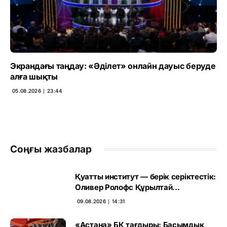
Экрандағы таңдау: «Әділет» онлайн дауыс беруде
алға шықты
05.08.2026 ∣ 23:44
Соңғы жазбалар
Қуатты институт — берік серіктестік:
Оливер Ролофс Құрылтай
сайлауының маңызын бағалады
09.08.2026 ∣ 14:31
«Астана» БК тағдыры: Басымдық