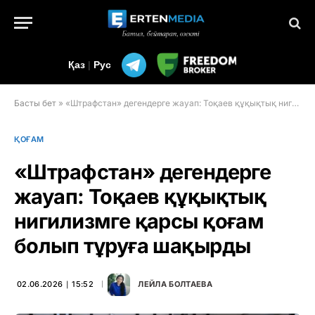
Қаз
|
Рус
Басты бет
»
«Штрафстан» дегендерге жауап: Тоқаев құқықтық нигилизмге қарсы қоғам болып тұруға шақырды
ҚОҒАМ
«Штрафстан» дегендерге
жауап: Тоқаев құқықтық
нигилизмге қарсы қоғам
болып тұруға шақырды
02.06.2026 ∣ 15:52
ЛЕЙЛА БОЛТАЕВА