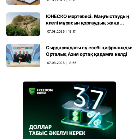
ЮНЕСКО мәртебесі: Маңғыстаудың
киелі мұрасын қорғаудың жаңа
кезеңі басталды
07.08.2026 ∣ 19:17
Сырдариядағы су есебі цифрланады:
Орталық Азия ортақ қадамға келді
07.08.2026 ∣ 18:56