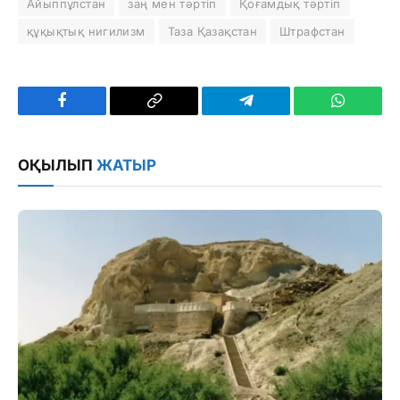
Айыппұлстан
заң мен тәртіп
Қоғамдық тәртіп
құқықтық нигилизм
Таза Қазақстан
Штрафстан
Facebook
Copy
Telegram
WhatsAp
Link
ОҚЫЛЫП
ЖАТЫР