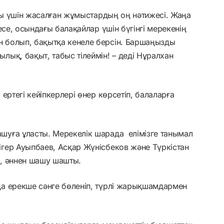
амы үшін жасалған жұмыстардың оң нәтижесі. Жаңа
есе, осындағы балақайлар үшін бүгінгі мерекенің
 болып, бақытқа кенеле берсін. Баршаңызды
ық, бақыт, табыс тілеймін! – деді Нұралхан
ертегі кейіпкерлері өнер көрсетіп, балаларға
уға ұласты. Мерекелік шарада елімізге танымал
гер Ауыпбаев, Асқар Жүнісбеков және Түркістан
, әннен шашу шашты.
а ерекше сәнге бөленіп, түрлі жарықшамдармен