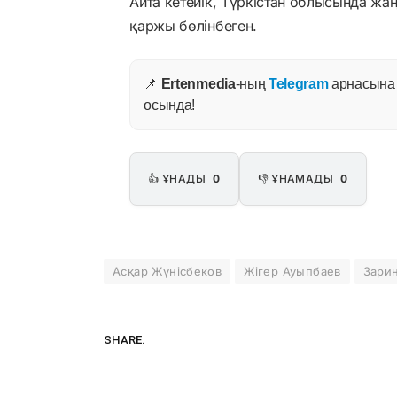
Айта кетейік, Түркістан облысында жа
қаржы бөлінбеген.
📌
Ertenmedia
-ның
Telegram
арнасына ж
осында!
👍 ҰНАДЫ
0
👎 ҰНАМАДЫ
0
Асқар Жүнісбеков
Жігер Ауыпбаев
Зари
SHARE.