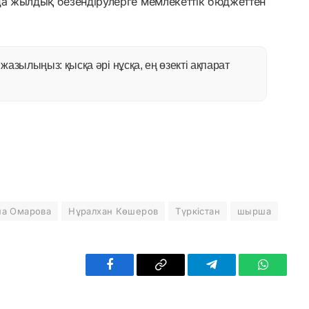
ңа жылдық безендірулерге мемлекеттік бюджеттен
азылыңыз: қысқа әрі нұсқа, ең өзекті ақпарат
на Омарова
Нұралхан Көшеров
Түркістан
шырша
Facebook
Copy
Telegram
WhatsAp
Link