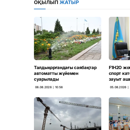
ОҚЫЛЫП
ЖАТЫР
Талдықорғандағы саябақтар
F1H2O жо
автоматты жүйемен
спорт ка
суарылады
зауыт аш
06.08.2026 ∣ 10:56
05.08.2026 ∣ 