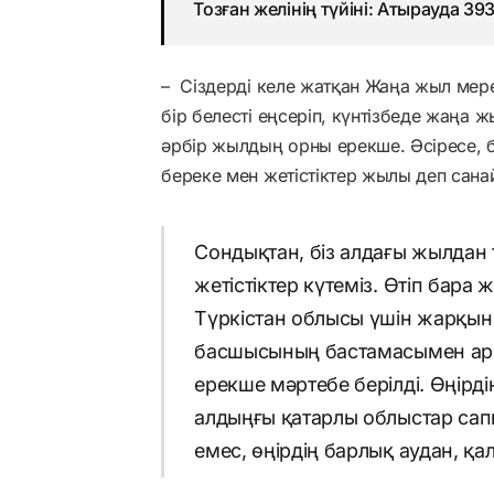
Тозған желінің түйіні: Атырауда 3
– Сіздерді келе жатқан Жаңа жыл мере
бір белесті еңсеріп, күнтізбеде жаңа 
әрбір жылдың орны ерекше. Әсіресе, б
береке мен жетістіктер жылы деп сана
Сондықтан, біз алдағы жылдан
жетістіктер күтеміз. Өтіп бара
Түркістан облысы үшін жарқын 
басшысының бастамасымен арн
ерекше мәртебе берілді. Өңірд
алдыңғы қатарлы облыстар сапы
емес, өңірдің барлық аудан, қа