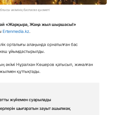
блысы әкімінің баспасөз қызметі
орай «Жарқыра, Жаңа жыл шыршасы!»
ды
Ertenmedia.kz
.
рлік орталығы алаңында орнатылған бас
 кеш ұйымдастырылды.
ың әкімі Нұралхан Көшеров қатысып, жиналған
жылмен құттықтады.
матты жүйемен суарылады
терлерін шығаратын зауыт ашылмақ