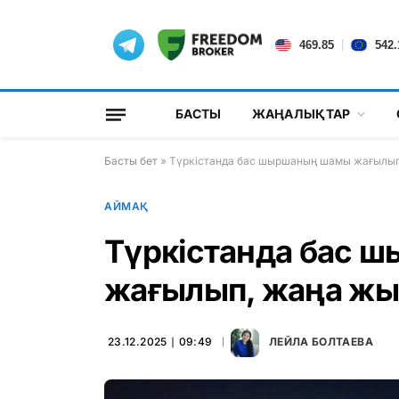
|
469.85
542.
БАСТЫ
ЖАҢАЛЫҚТАР
Басты бет
»
Түркістанда бас шыршаның шамы жағылып
АЙМАҚ
Түркістанда бас 
жағылып, жаңа жы
23.12.2025 ∣ 09:49
ЛЕЙЛА БОЛТАЕВА