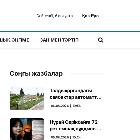
Қаз
|
Рус
Бейсенбі, 6 августа
ШЫҚ ӘҢГІМЕ
ЗАҢ МЕН ТӘРТІП
Соңғы жазбалар
Талдықорғандағы
саябақтар автоматты
жүйемен суарылады
06.08.2026 ∣ 10:56
Нұрай Серікбайға 72
рет пышақ сұққысы
келгенін жазған адам
06.08.2026 ∣ 10:24