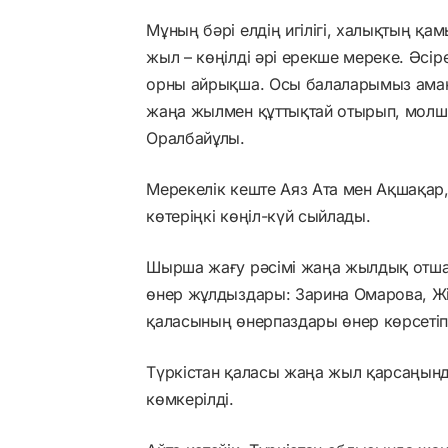
Мұның бәрі елдің игілігі, халықтың қ
жыл – көңілді әрі ерекше мереке. Әсір
орны айрықша. Осы балаларымыз аман
жаңа жылмен құттықтай отырып, молшыл
Оралбайұлы.
Мерекелік кеште Аяз Ата мен Ақшақар, 
көтеріңкі көңіл-күй сыйлады.
Шырша жағу рәсімі жаңа жылдық отшаш
өнер жұлдыздары: Зарина Омарова, Жі
қаласының өнерпаздары өнер көрсетіп
Түркістан қаласы жаңа жыл қарсаңынд
көмкерілді.