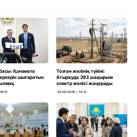
басы: Қонаевта
Тозған желінің түйіні:
терлерін шығаратын
Атырауда 393 шақырым
ылмақ
электр желісі жаңарады
18:15
05.08.2026 ∣ 14:13