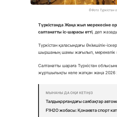
©Фото Түркістан о
Түркістанда Жаңа жыл мерекесіне 
салтанатты іс-шарасы өтті
, деп жаза
Түркістан қаласындағы Әкімшілік-іске
шыршаның шамы жағылып, мерекелік
Салтанатты шараға Түркістан облысын
жұртшылықты келе жатқан жаңа 2026 
МЫНАНЫ ДА ОҚИ КЕТІҢІЗ
Талдықорғандағы саябақтар авто
F1H2O жобасы: Қонаевта спорт ка