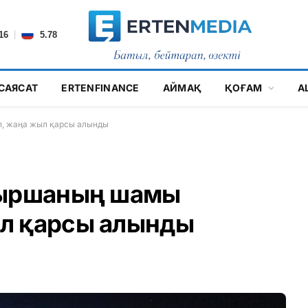
|
16
5.78
САЯСАТ
ERTENFINANCE
АЙМАҚ
ҚОҒАМ
А
, жаңа жыл қарсы алынды
шыршаның шамы
л қарсы алынды