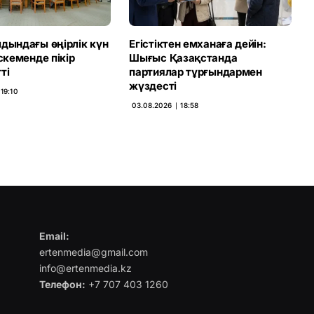
дындағы өңірлік күн
Егістіктен емханаға дейін:
Өскеменде пікір
Шығыс Қазақстанда
ті
партиялар тұрғындармен
жүздесті
19:10
03.08.2026 ∣ 18:58
Email:
ertenmedia@gmail.com
info@ertenmedia.kz
Телефон:
+7 707 403 1260