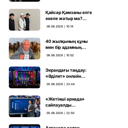
ұсталды
Қайсар Қамзаны елге
әкеле жатыр ма?
Атышулы Блогер
06.08.2026 ∣ 10:14
Виетнам әуежайында
көзге түсті
40 жылқының құны
мен бір адамның
тағдыры: апелляция 7
06.08.2026 ∣ 10:02
жылдық үкімді бұзды
Экрандағы таңдау:
«Әділет» онлайн
дауыс беруде алға
05.08.2026 ∣ 23:44
шықты
«Жетінші арнада»
сайлауалды
теледебаттың аралық
05.08.2026 ∣ 22:50
дауыс беру нәтижесі
жарияланды
Астанада саяси