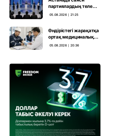
партиялардың теле
дебаты басталды
05.08.2026 ∣ 21:25
Өндірістегі жарақатқа
ортақ медициналық
талап енгізілмек
05.08.2026 ∣ 20:36