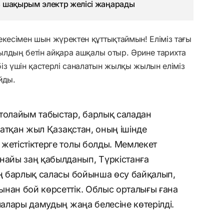
93 шақырым электр желісі жаңарады
кесімен шын жүректен құттықтаймын! Еліміз тағы
жылдың бетін айқара ашқалы отыр. Әрине тарихта
із үшін қастерлі саналатын жылқы жылын еліміз
йды.
 толайым табыстар, барлық саладан
 жатқан жыл Қазақстан, оның ішінде
жетістіктерге толы болды. Мемлекет
айы заң қабылданып, Түркістанға
ің барлық саласы бойынша өсу байқалып,
нан бой көрсеттік. Облыс орталығы ғана
лалары дамудың жаңа белесіне көтерілді.