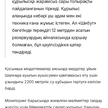
құрылысқа жарамсыз сары топырақты
пайдаланғанын тіркеді. Құрылыс
алаңында небәрі үш адам мен екі
техника ғана жұмыс істеген. Ал «Шибут»
бөгетінде тереңдігі 12 метрден асатын
резервуардың айналасында қоршау
болмаған, бұл қауіпсіздікке қатер
төндіреді.
Қосымша міндеттемелер аясында мердігер ұйым
Шалкөде ауылын ауызсумен қамтамасыз ету үшін
ұзындығы 2200 метрлік су құбырын тартуға келісім
берді.
Мониторинг барысында жиналған мәліметтер талдау
жүргізу үшін Мемлекеттік сәулет-құрылыс бақылау