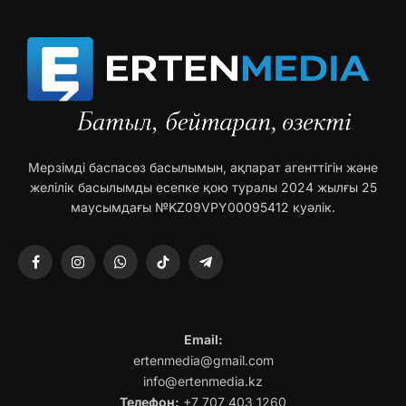
Мерзімді баспасөз басылымын, ақпарат агенттігін және
желілік басылымды есепке қою туралы 2024 жылғы 25
маусымдағы №KZ09VPY00095412 куәлік.
Facebook
Instagram
WhatsApp
TikTok
Telegram
Email:
ertenmedia@gmail.com
info@ertenmedia.kz
Телефон:
+7 707 403 1260