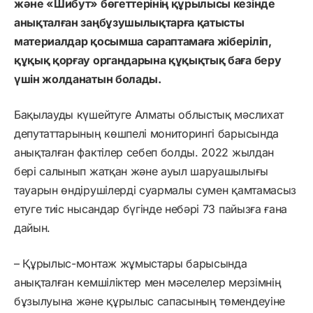
және «Шибут» бөгеттерінің құрылысы кезінде
анықталған заңбұзушылықтарға қатысты
материалдар қосымша сараптамаға жіберіліп,
құқық қорғау органдарына құқықтық баға беру
үшін жолданатын болады.
Бақылауды күшейтуге Алматы облыстық мәслихат
депутаттарының көшпелі мониторингі барысында
анықталған фактілер себеп болды. 2022 жылдан
бері салынып жатқан және ауыл шаруашылығы
тауарын өндірушілерді суармалы сумен қамтамасыз
етуге тиіс нысандар бүгінде небәрі 73 пайызға ғана
дайын.
– Құрылыс-монтаж жұмыстары барысында
анықталған кемшіліктер мен мәселелер мерзімнің
бұзылуына және құрылыс сапасының төмендеуіне