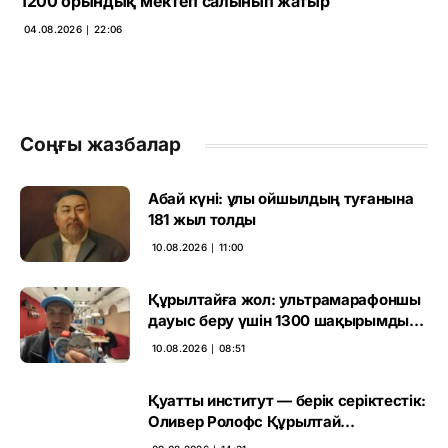
1200 орындық мектеп салынып жатыр
04.08.2026 ∣ 22:06
Соңғы жазбалар
Абай күні: ұлы ойшылдың туғанына
181 жыл толды
10.08.2026 ∣ 11:00
Құрылтайға жол: ультрамарафоншы
дауыс беру үшін 1300 шақырымды
еңсермек
10.08.2026 ∣ 08:51
Қуатты институт — берік серіктестік:
Оливер Ролофс Құрылтай
сайлауының маңызын бағалады