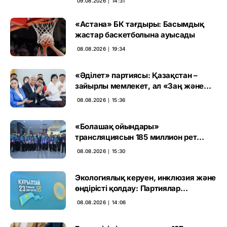
09.08.2026 ∣ 14:31
«Астана» БК тағдыры: Басымдық
жастар баскетболына ауысады
08.08.2026 ∣ 19:34
«Әділет» партиясы: Қазақстан –
зайырлы мемлекет, ал «Заң және
тәртіп» қағидаты баршаға міндетті
08.08.2026 ∣ 15:36
«Болашақ ойындары»
трансляциясын 185 миллион рет
көрген
08.08.2026 ∣ 15:30
Экологиялық керуен, инклюзия және
өндірісті қолдау: Партиялар
өңірлерде қандай мәселе көтерді
08.08.2026 ∣ 14:06