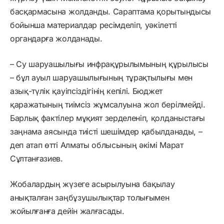
басқармасына жолданды. Сараптама қорытындысы
бойынша материалдар ресімделіп, уәкілетті
органдарға жолданады.
– Су шаруашылығы инфрақұрылымының құрылысы
– бұл ауыл шаруашылығының тұрақтылығы мен
азық-түлік қауіпсіздігінің кепілі. Бюджет
қаражатының тиімсіз жұмсалуына жол берілмейді.
Барлық фактілер мұқият зерделеніп, қолданыстағы
заңнама аясында тиісті шешімдер қабылданады, –
деп атап өтті Алматы облысының әкімі Марат
Сұлтанғазиев.
Жобалардың жүзеге асырылуына бақылау
анықталған заңбұзушылықтар толығымен
жойылғанға дейін жалғасады.