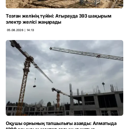
Тозған желінің түйіні: Атырауда 393 шақырым
электр желісі жаңарады
05.08.2026 ∣ 14:13
Оқушы орнының тапшылығы азаяды: Алматыда