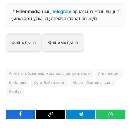
📌
Ertenmedia
-ның
Telegram
арнасына жазылыңыз:
қысқа әрі нұсқа, ең өзекті ақпарат осында!
👍 ҰНАДЫ
0
👎 ҰНАМАДЫ
0
Алматы облыстық мәслихат депутаттары
Инспекция
Қабанды
Қуат Байғожаев
Марат Сұлтанғазиев
Шибут
Facebook
Copy
Telegram
WhatsAp
Link