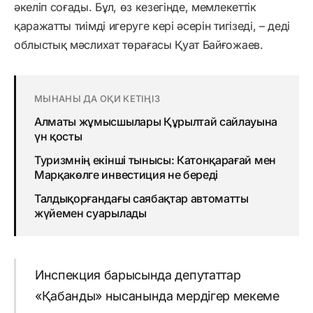
әкеліп соғады. Бұл, өз кезегінде, мемлекеттік
қаражатты тиімді игеруге кері әсерін тигізеді, – деді
облыстық мәслихат төрағасы Қуат Байғожаев.
МЫНАНЫ ДА ОҚИ КЕТІҢІЗ
Алматы жұмысшылары Құрылтай сайлауына
үн қосты
Туризмнің екінші тынысы: Катонқарағай мен
Марқакөлге инвестиция не береді
Талдықорғандағы саябақтар автоматты
жүйемен суарылады
Инспекция барысында депутаттар
«Қабанды» нысанында мердігер мекеме