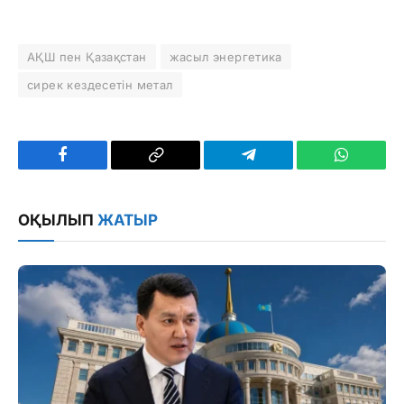
АҚШ пен Қазақстан
жасыл энергетика
сирек кездесетін метал
Facebook
Copy
Telegram
WhatsAp
Link
ОҚЫЛЫП
ЖАТЫР