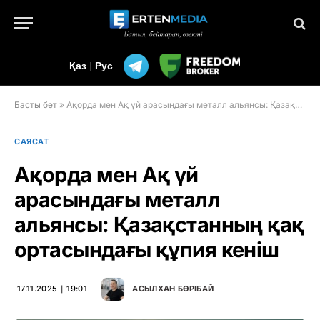
Қаз
|
Рус
Басты бет
»
Ақорда мен Ақ үй арасындағы металл альянсы: Қазақстанның қақ ортасындағы құпия кеніш
САЯСАТ
Ақорда мен Ақ үй
арасындағы металл
альянсы: Қазақстанның қақ
ортасындағы құпия кеніш
17.11.2025 ∣ 19:01
АСЫЛХАН БӨРІБАЙ