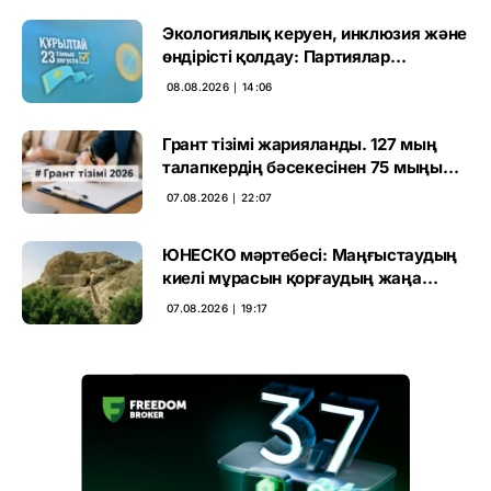
Экологиялық керуен, инклюзия және
өндірісті қолдау: Партиялар
өңірлерде қандай мәселе көтерді
08.08.2026 ∣ 14:06
Грант тізімі жарияланды. 127 мың
талапкердің бәсекесінен 75 мыңы
өтті
07.08.2026 ∣ 22:07
ЮНЕСКО мәртебесі: Маңғыстаудың
киелі мұрасын қорғаудың жаңа
кезеңі басталды
07.08.2026 ∣ 19:17