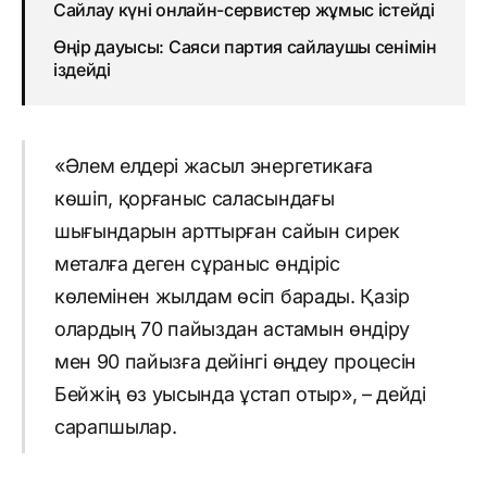
Сайлау күні онлайн-сервистер жұмыс істейді
Өңір дауысы: Саяси партия сайлаушы сенімін
іздейді
«Әлем елдері жасыл энергетикаға
көшіп, қорғаныс саласындағы
шығындарын арттырған сайын сирек
металға деген сұраныс өндіріс
көлемінен жылдам өсіп барады. Қазір
олардың 70 пайыздан астамын өндіру
мен 90 пайызға дейінгі өңдеу процесін
Бейжің өз уысында ұстап отыр», – дейді
сарапшылар.