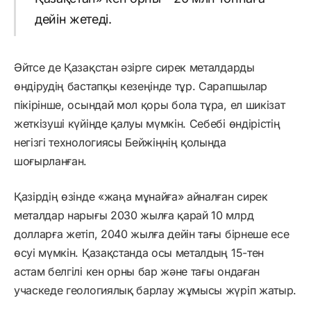
дейін жетеді.
Әйтсе де Қазақстан әзірге сирек металдарды
өндірудің бастапқы кезеңінде тұр. Сарапшылар
пікірінше, осындай мол қоры бола тұра, ел шикізат
жеткізуші күйінде қалуы мүмкін. Себебі өндірістің
негізгі технологиясы Бейжіңнің қолында
шоғырланған.
Қазірдің өзінде «жаңа мұнайға» айналған сирек
металдар нарығы 2030 жылға қарай 10 млрд
долларға жетіп, 2040 жылға дейін тағы бірнеше есе
өсуі мүмкін. Қазақстанда осы металдың 15-тен
астам белгілі кен орны бар және тағы ондаған
учаскеде геологиялық барлау жұмысы жүріп жатыр.