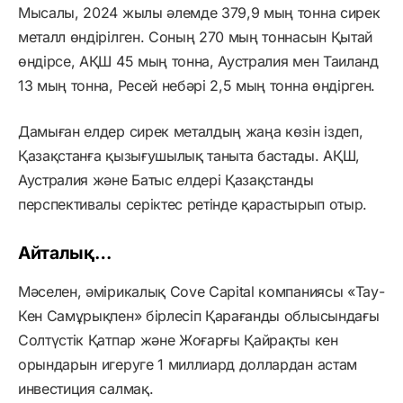
Мысалы, 2024 жылы әлемде 379,9 мың тонна сирек
металл өндірілген. Соның 270 мың тоннасын Қытай
өндірсе, АҚШ 45 мың тонна, Аустралия мен Таиланд
13 мың тонна, Ресей небәрі 2,5 мың тонна өндірген.
Дамыған елдер сирек металдың жаңа көзін іздеп,
Қазақстанға қызығушылық таныта бастады. АҚШ,
Аустралия және Батыс елдері Қазақстанды
перспективалы серіктес ретінде қарастырып отыр.
Айталық…
Мәселен, әмірикалық Cove Capital компаниясы «Тау-
Кен Самұрықпен» бірлесіп Қарағанды облысындағы
Солтүстік Қатпар және Жоғарғы Қайрақты кен
орындарын игеруге 1 миллиард доллардан астам
инвестиция салмақ.