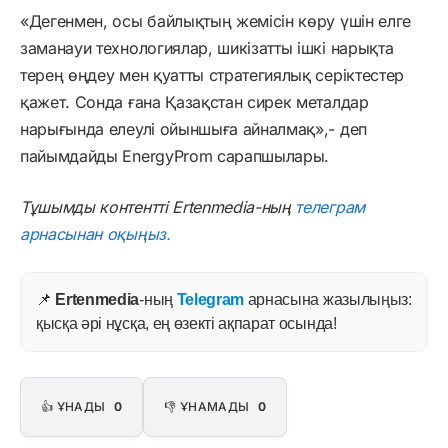
«Дегенмен, осы байлықтың жемісін көру үшін елге
заманауи технологиялар, шикізатты ішкі нарықта
терең өңдеу мен қуатты стратегиялық серіктестер
қажет. Сонда ғана Қазақстан сирек металдар
нарығында елеулі ойыншыға айналмақ»,- деп
пайымдайды EnergyProm сарапшылары.
Тұшымды контентті Ertenmedia-ның
телеграм
арнасынан оқыңыз.
📌
Ertenmedia
-ның
Telegram
арнасына жазылыңыз:
қысқа әрі нұсқа, ең өзекті ақпарат осында!
👍 ҰНАДЫ
0
👎 ҰНАМАДЫ
0