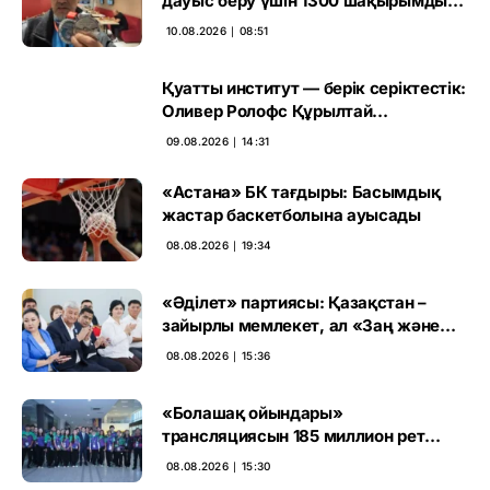
дауыс беру үшін 1300 шақырымды
еңсермек
10.08.2026 ∣ 08:51
Қуатты институт — берік серіктестік:
Оливер Ролофс Құрылтай
сайлауының маңызын бағалады
09.08.2026 ∣ 14:31
«Астана» БК тағдыры: Басымдық
жастар баскетболына ауысады
08.08.2026 ∣ 19:34
«Әділет» партиясы: Қазақстан –
зайырлы мемлекет, ал «Заң және
тәртіп» қағидаты баршаға міндетті
08.08.2026 ∣ 15:36
«Болашақ ойындары»
трансляциясын 185 миллион рет
көрген
08.08.2026 ∣ 15:30