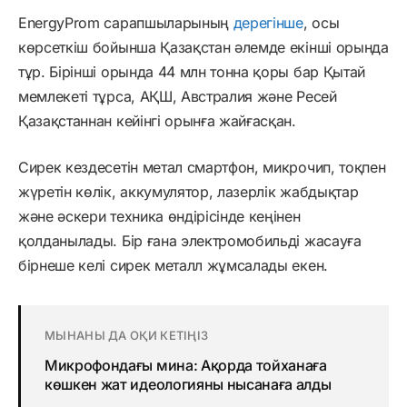
EnergyProm сарапшыларының
дерегінше
, осы
көрсеткіш бойынша Қазақстан әлемде екінші орында
тұр. Бірінші орында 44 млн тонна қоры бар Қытай
мемлекеті тұрса, АҚШ, Австралия және Ресей
Қазақстаннан кейінгі орынға жайғасқан.
Сирек кездесетін метал смартфон, микрочип, тоқпен
жүретін көлік, аккумулятор, лазерлік жабдықтар
және әскери техника өндірісінде кеңінен
қолданылады. Бір ғана электромобильді жасауға
бірнеше келі сирек металл жұмсалады екен.
МЫНАНЫ ДА ОҚИ КЕТІҢІЗ
Микрофондағы мина: Ақорда тойханаға
көшкен жат идеологияны нысанаға алды