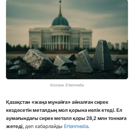
Коллаж: Ertenmedia
Қазақстан «жаңа мұнайға» айналған сирек
кездесетін металдың мол қорына иелік етеді. Ел
аумағындағы сирек металл қоры 28,2 млн тоннаға
жетеді,
деп хабарлайды
Ertenmedia
.