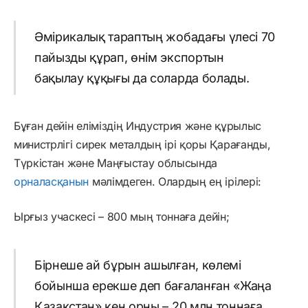
Әмірикалық тараптың жобадағы үлесі 70
пайызды құрап, өнім экспортын
бақылау құқығы да соларда болады.
Бұған дейін еліміздің Индустрия және құрылыс
министрлігі сирек металдың ірі қоры Қарағанды,
Түркістан және Маңғыстау облысында
орналасқанын
мәлімдеген. Олардың ең ірілері:
Ырғыз учаскесі – 800 мың тоннаға дейін;
Бірнеше ай бұрын ашылған, көлемі
бойынша ерекше деп бағаланған «Жаңа
Қазақстан» кен орны – 20 млн тоннаға