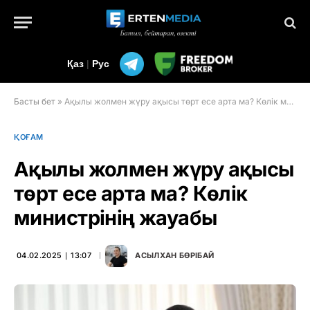
Қаз
|
Рус
Басты бет
»
Ақылы жолмен жүру ақысы төрт есе арта ма? Көлік министрінің жауабы
ҚОҒАМ
Ақылы жолмен жүру ақысы
төрт есе арта ма? Көлік
министрінің жауабы
04.02.2025 ∣ 13:07
АСЫЛХАН БӨРІБАЙ