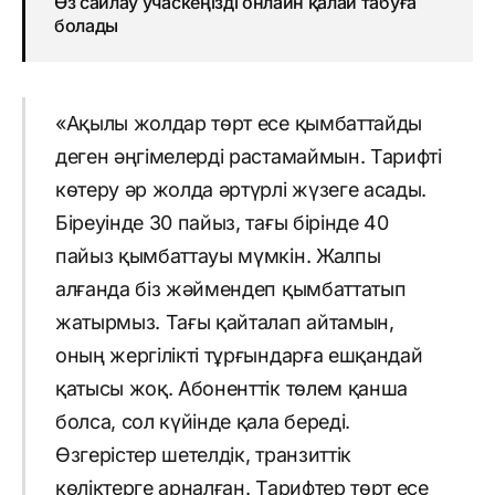
Өз сайлау учаскеңізді онлайн қалай табуға
болады
«Ақылы жолдар төрт есе қымбаттайды
деген әңгімелерді растамаймын. Тарифті
көтеру әр жолда әртүрлі жүзеге асады.
Біреуінде 30 пайыз, тағы бірінде 40
пайыз қымбаттауы мүмкін. Жалпы
алғанда біз жәймендеп қымбаттатып
жатырмыз. Тағы қайталап айтамын,
оның жергілікті тұрғындарға ешқандай
қатысы жоқ. Абоненттік төлем қанша
болса, сол күйінде қала береді.
Өзгерістер шетелдік, транзиттік
көліктерге арналған. Тарифтер төрт есе