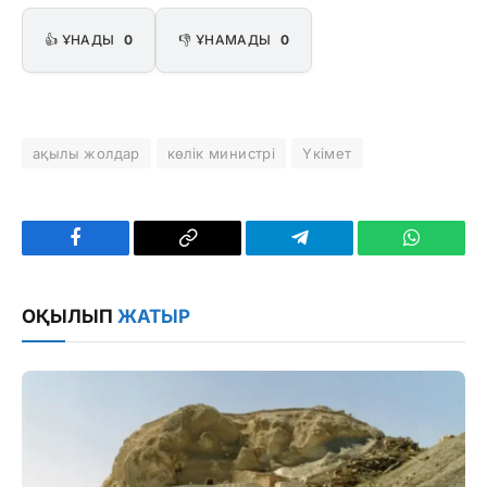
👍 ҰНАДЫ
0
👎 ҰНАМАДЫ
0
ақылы жолдар
көлік министрі
Үкімет
Facebook
Copy
Telegram
WhatsAp
Link
ОҚЫЛЫП
ЖАТЫР