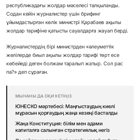
республикадағы жолдар мәселесі талқыланды.
Содан кейін журналистер үшін брифинг
ұйымдастырған көлік министрі Қарабаев ақылы
жолдар тарифіне қатысты сауалдарға жауап берді.
Журналистердің бірі министрден «әлеуметтік
желілерде биыл ақылы жолдар тарифі төрт есе
көбейеді деген болжам таралып жатыр. Сол рас
па?» деп сұраған.
МЫНАНЫ ДА ОҚИ КЕТІҢІЗ
ЮНЕСКО мәртебесі: Маңғыстаудың киелі
мұрасын қорғаудың жаңа кезеңі басталды
Жаңа Конституция: білім мен адами
капиталға салынған стратегиялық негіз