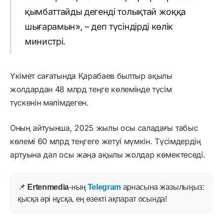
қымбаттайды дегенді толықтай жоққа
шығарамын», – деп түсіндірді көлік
министрі.
Үкімет сағатында Қарабаев былтыр ақылы
жолдардан 48 млрд теңге көлемінде түсім
түскенін мәлімдеген.
Оның айтуынша, 2025 жылы осы саладағы табыс
көлемі 60 млрд теңгеге жетуі мүмкін. Түсімдердің
артуына дәл осы жаңа ақылы жолдар көмектеседі.
📌
Ertenmedia
-ның
Telegram
арнасына жазылыңыз:
қысқа әрі нұсқа, ең өзекті ақпарат осында!