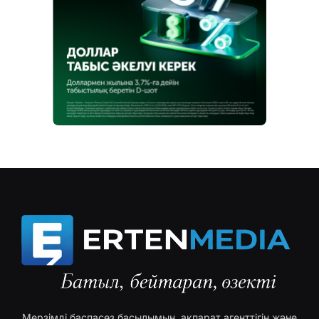
Мерзімді баспасөз басылымын, ақпарат агенттігін және