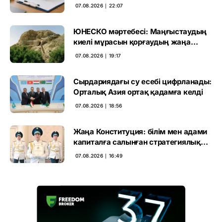
өтті
07.08.2026 ∣ 22:07
ЮНЕСКО мәртебесі: Маңғыстаудың
киелі мұрасын қорғаудың жаңа
кезеңі басталды
07.08.2026 ∣ 19:17
Сырдариядағы су есебі цифрланады:
Орталық Азия ортақ қадамға келді
07.08.2026 ∣ 18:56
Жаңа Конституция: білім мен адами
капиталға салынған стратегиялық
негіз
07.08.2026 ∣ 16:49