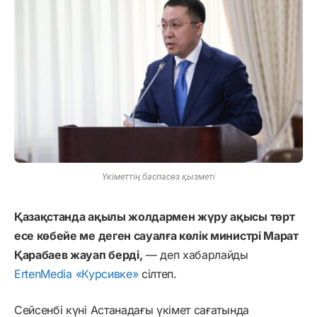
Үкіметтің баспасөз қызметі
Қазақстанда ақылы жолдармен жүру ақысы төрт
есе көбейе ме деген сауалға көлік министрі Марат
Қарабаев жауап берді,
— деп хабарлайды
ErtenMedia
«Курсивке»
сілтеп.
Сейсенбі күні Астанадағы үкімет сағатында