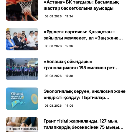
«Астана» БК тағдыры: Басымдық
жастар баскетболына ауысады
08.08.2026 ∣ 19:34
«Әділет» партиясы: Қазақстан –
зайырлы мемлекет, ал «Заң және
тәртіп» қағидаты баршаға міндетті
08.08.2026 ∣ 15:36
«Болашақ ойындары»
трансляциясын 185 миллион рет
көрген
08.08.2026 ∣ 15:30
Экологиялық керуен, инклюзия және
өндірісті қолдау: Партиялар
өңірлерде қандай мәселе көтерді
08.08.2026 ∣ 14:06
Грант тізімі жарияланды. 127 мың
талапкердің бәсекесінен 75 мыңы