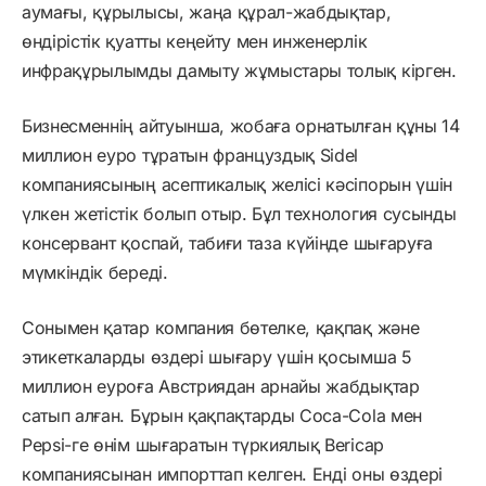
аумағы, құрылысы, жаңа құрал-жабдықтар,
өндірістік қуатты кеңейту мен инженерлік
инфрақұрылымды дамыту жұмыстары толық кірген.
Бизнесменнің айтуынша, жобаға орнатылған құны 14
миллион еуро тұратын француздық Sidel
компаниясының асептикалық желісі кәсіпорын үшін
үлкен жетістік болып отыр. Бұл технология сусынды
консервант қоспай, табиғи таза күйінде шығаруға
мүмкіндік береді.
Сонымен қатар компания бөтелке, қақпақ және
этикеткаларды өздері шығару үшін қосымша 5
миллион еуроға Австриядан арнайы жабдықтар
сатып алған. Бұрын қақпақтарды Coca-Cola мен
Pepsi-ге өнім шығаратын түркиялық Bericap
компаниясынан импорттап келген. Енді оны өздері