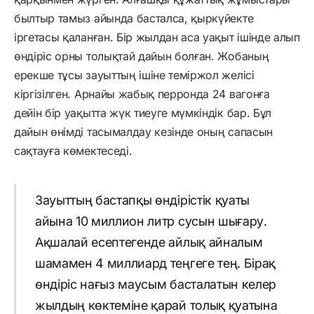
былтыр тамыз айында басталса, қыркүйекте
іргетасы қаланған. Бір жылдан аса уақыт ішінде алып
өндіріс орны толықтай дайын болған. Жобаның
ерекше тұсы зауыттың ішіне теміржол желісі
кіргізілген. Арнайы жабық перронда 24 вагонға
дейін бір уақытта жүк тиеуге мүмкіндік бар. Бұл
дайын өнімді тасымалдау кезінде оның сапасын
сақтауға көмектеседі.
Зауыттың бастапқы өндірістік қуаты
айына 10 миллион литр сусын шығару.
Ақшалай есептегенде айлық айналым
шамамен 4 миллиард теңгеге тең. Бірақ
өндіріс нағыз маусым басталатын келер
жылдың көктеміне қарай толық қуатына