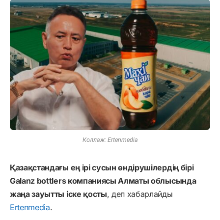
Коллаж: Ertenmedia
Қазақстандағы ең ірі сусын өндірушілердің бірі
Galanz bottlers компаниясы Алматы облысында
жаңа зауытты іске қосты
, деп хабарлайды
Ertenmedia
.