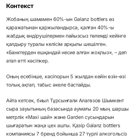
Контекст
Жобаның шамамен 60%-ын Galanz bottlers өз
қаражатынан қаржыландырса, қалған 40%-ы
жабдық өндірушілермен пайызсыз төлемді кейінге
қалдыру туралы келісім арқылы шешілген.
«Банктерден ешқандай несие алған жоқпыз», – деп
атап өтті кәсіпкер.
Оның есебінше, кәсіпорын 5 жылдан кейін өзін-өзі
толық ақтап, табыс әкеле бастайды.
Айта кетсек, биыл Тұрсынғали Алагөзов Шымкент
сыра зауытының базасында аумағы 20 мың шаршы
метрлік «Maxi шай» және Garden сусындарын
шығаратын жаңа цех ашты. Қазір Galanz bottlers
компаниясы 7 бренд бойынша 27 түрлі алкогольсіз