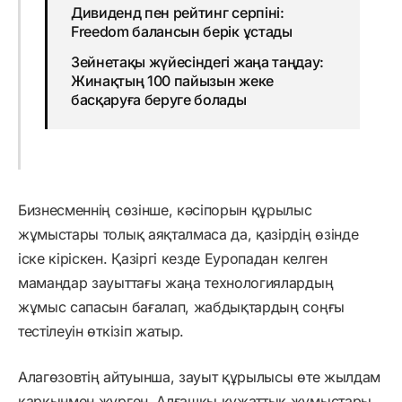
Дивиденд пен рейтинг серпіні:
Freedom балансын берік ұстады
Зейнетақы жүйесіндегі жаңа таңдау:
Жинақтың 100 пайызын жеке
басқаруға беруге болады
Бизнесменнің сөзінше, кәсіпорын құрылыс
жұмыстары толық аяқталмаса да, қазірдің өзінде
іске кіріскен. Қазіргі кезде Еуропадан келген
мамандар зауыттағы жаңа технологиялардың
жұмыс сапасын бағалап, жабдықтардың соңғы
тестілеуін өткізіп жатыр.
Алагөзовтің айтуынша, зауыт құрылысы өте жылдам
қарқынмен жүрген. Алғашқы құжаттық жұмыстары