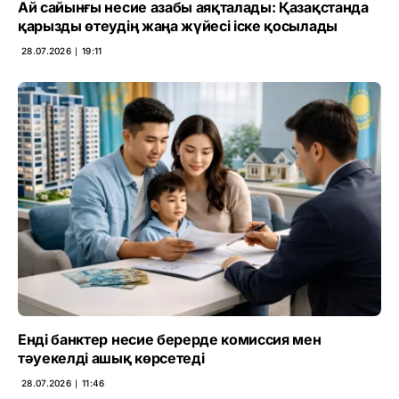
Ай сайынғы несие азабы аяқталады: Қазақстанда
қарызды өтеудің жаңа жүйесі іске қосылады
28.07.2026 ∣ 19:11
Енді банктер несие берерде комиссия мен
тәуекелді ашық көрсетеді
28.07.2026 ∣ 11:46