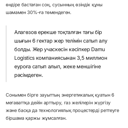
өндіре бастаған соң, сусынның өзіндік құны
шамамен 30%-ға төмендеген.
Алагөзов ерекше тоқталған тағы бір
шығын 6 гектар жер телімін сатып алу
болды. Жер учаскесін кәсіпкер Damu
Logistics компаниясынан 3,5 миллион
еуроға сатып алып, жеке меншігіне
рәсімдеген.
Сонымен бірге зауыттың энергетикалық қуатын 6
мегаваттқа дейін арттыру, газ желілерін жүргізу
және басқа да технологиялық процестерді реттеуге
біршама қаржы жұмсалған.