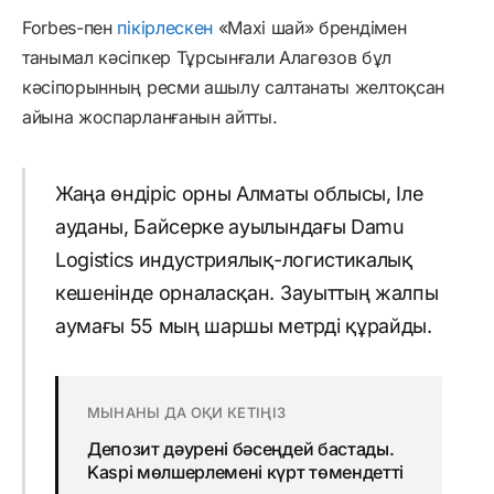
Forbes-пен
пікірлескен
«Maxi шай» брендімен
танымал кәсіпкер Тұрсынғали Алагөзов бұл
кәсіпорынның ресми ашылу салтанаты желтоқсан
айына жоспарланғанын айтты.
Жаңа өндіріс орны Алматы облысы, Іле
ауданы, Байсерке ауылындағы Damu
Logistics индустриялық-логистикалық
кешенінде орналасқан. Зауыттың жалпы
аумағы 55 мың шаршы метрді құрайды.
МЫНАНЫ ДА ОҚИ КЕТІҢІЗ
Депозит дәурені бәсеңдей бастады.
Kaspi мөлшерлемені күрт төмендетті