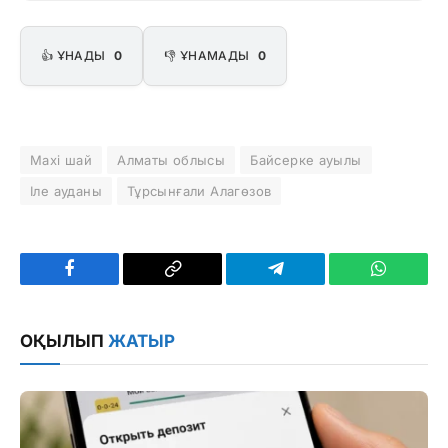
👍 ҰНАДЫ
0
👎 ҰНАМАДЫ
0
Maxi шай
Алматы облысы
Байсерке ауылы
Іле ауданы
Тұрсынғали Алагөзов
Facebook
Copy
Telegram
WhatsAp
Link
ОҚЫЛЫП
ЖАТЫР