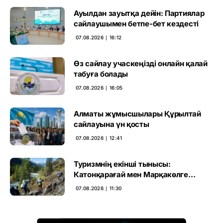
Ауылдан зауытқа дейін: Партиялар
сайлаушымен бетпе-бет кездесті
07.08.2026 ∣ 16:12
Өз сайлау учаскеңізді онлайн қалай
табуға болады
07.08.2026 ∣ 16:05
Алматы жұмысшылары Құрылтай
сайлауына үн қосты
07.08.2026 ∣ 12:41
Туризмнің екінші тынысы:
Катонқарағай мен Марқакөлге
инвестиция не береді
07.08.2026 ∣ 11:30