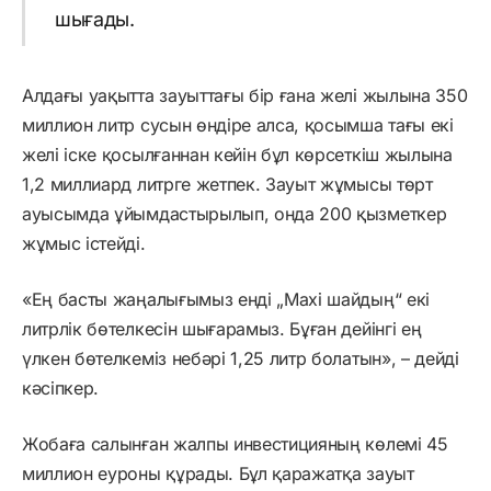
шығады.
Алдағы уақытта зауыттағы бір ғана желі жылына 350
миллион литр сусын өндіре алса, қосымша тағы екі
желі іске қосылғаннан кейін бұл көрсеткіш жылына
1,2 миллиард литрге жетпек. Зауыт жұмысы төрт
ауысымда ұйымдастырылып, онда 200 қызметкер
жұмыс істейді.
«Ең басты жаңалығымыз енді „Maxi шайдың“ екі
литрлік бөтелкесін шығарамыз. Бұған дейінгі ең
үлкен бөтелкеміз небәрі 1,25 литр болатын», – дейді
кәсіпкер.
Жобаға салынған жалпы инвестицияның көлемі 45
миллион еуроны құрады. Бұл қаражатқа зауыт