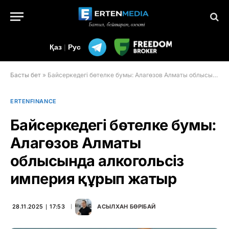
Қаз
|
Рус
Басты бет
»
Байсеркедегі бөтелке бумы: Алагөзов Алматы облысында алкогольсіз империя құрып жатыр
ERTENFINANCE
Байсеркедегі бөтелке бумы:
Алагөзов Алматы
облысында алкогольсіз
империя құрып жатыр
28.11.2025 ∣ 17:53
АСЫЛХАН БӨРІБАЙ