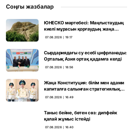
Соңғы жазбалар
ЮНЕСКО мәртебесі: Маңғыстаудың
киелі мұрасын қорғаудың жаңа
кезеңі басталды
07.08.2026 ∣ 19:17
Сырдариядағы су есебі цифрланады:
Орталық Азия ортақ қадамға келді
07.08.2026 ∣ 18:56
Жаңа Конституция: білім мен адами
капиталға салынған стратегиялық
негіз
07.08.2026 ∣ 16:49
Таныс бейне, бөтен сөз: дипфейк
қалай жұмыс істейді
07.08.2026 ∣ 16:40