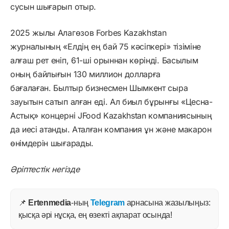
сусын шығарып отыр.
2025 жылы Алагөзов Forbes Kazakhstan
журналының «Елдің ең бай 75 кәсіпкері» тізіміне
алғаш рет еніп, 61-ші орыннан көрінді. Басылым
оның байлығын 130 миллион долларға
бағалаған. Былтыр бизнесмен Шымкент сыра
зауытын сатып алған еді. Ал биыл бұрынғы «Цесна-
Астық» концерні JFood Kazakhstan компаниясының
да иесі атанды. Аталған компания ұн және макарон
өнімдерін шығарады.
Әріптестік негізде
📌
Ertenmedia
-ның
Telegram
арнасына жазылыңыз:
қысқа әрі нұсқа, ең өзекті ақпарат осында!