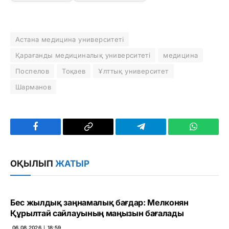
Астана медицина университеті
Қарағанды медициналық университеті
медицина
Поспелов
Тоқаев
Ұлттық университет
Шарманов
Facebook
Copy
Telegram
WhatsAp
Link
ОҚЫЛЫП
ЖАТЫР
Бес жылдық заңнамалық бағдар: Мелконян
Құрылтай сайлауының маңызын бағалады
06.08.2026 ∣ 18:59