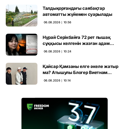
Талдықорғандағы саябақтар
автоматты жүйемен суарылады
06.08.2026 ∣ 10:56
Нұрай Серікбайға 72 рет пышақ
сұққысы келгенін жазған адам
ұсталды
06.08.2026 ∣ 10:24
Қайсар Қамзаны елге әкеле жатыр
ма? Атышулы Блогер Виетнам
әуежайында көзге түсті
06.08.2026 ∣ 10:14