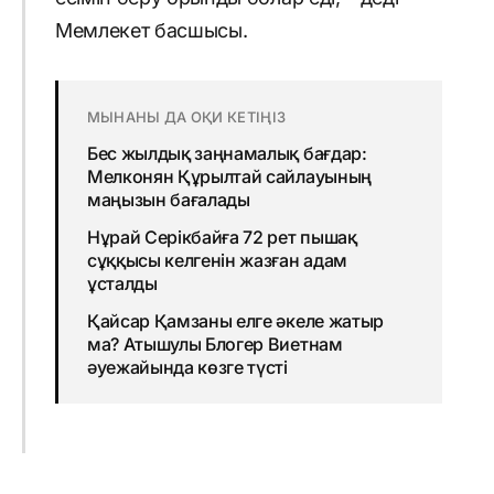
Мемлекет басшысы.
МЫНАНЫ ДА ОҚИ КЕТІҢІЗ
Бес жылдық заңнамалық бағдар:
Мелконян Құрылтай сайлауының
маңызын бағалады
Нұрай Серікбайға 72 рет пышақ
сұққысы келгенін жазған адам
ұсталды
Қайсар Қамзаны елге әкеле жатыр
ма? Атышулы Блогер Виетнам
әуежайында көзге түсті