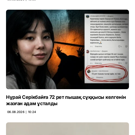
Нұрай Серікбайға 72 рет пышақ сұққысы келгенін
жазған адам ұсталды
06.08.2026 ∣ 10:24