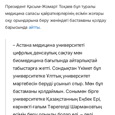
Президент Қасым-Жомарт Тоқаев бұл туралы
медицина саласы қайраткерлерінің есімін жоғары
оқу орындарына беру жөніндегі бастаманы қолдау
барысында
айтты
.
– Астана медицина университеті
цифрлық денсаулық сақтау мен
биомедицина бағытында айтарлықтай
табыстарға жетті. Сондықтан Үкімет бұл
университетке Ұлттық университет
мәртебесін беруді ұсынып отыр. Мен бұл
бастаманы қолдаймын. Сонымен бірге
университетке Қазақстанның Еңбек Ері,
көрнекті ғалым Төрегелді Шармановтың
есімін беру орынды болар еді, – деді