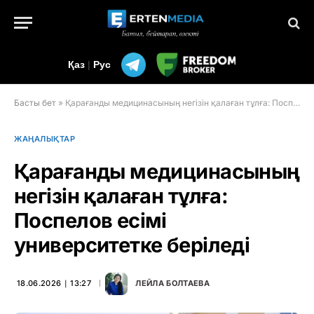
Қаз
|
Рус
Басты бет
»
Қарағанды медицинасының негізін қалаған тұлға: Поспелов есімі университетке беріледі
ЖАҢАЛЫҚТАР
Қарағанды медицинасының
негізін қалаған тұлға:
Поспелов есімі
университетке беріледі
18.06.2026 ∣ 13:27
ЛЕЙЛА БОЛТАЕВА