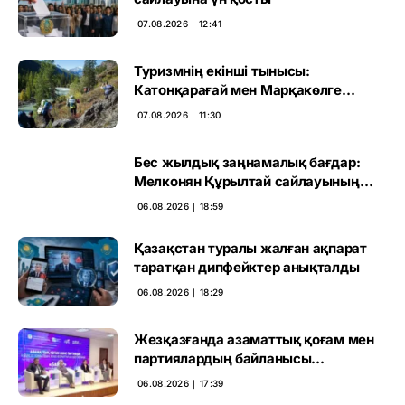
07.08.2026 ∣ 12:41
Туризмнің екінші тынысы:
Катонқарағай мен Марқакөлге
инвестиция не береді
07.08.2026 ∣ 11:30
Бес жылдық заңнамалық бағдар:
Мелконян Құрылтай сайлауының
маңызын бағалады
06.08.2026 ∣ 18:59
Қазақстан туралы жалған ақпарат
таратқан дипфейктер анықталды
06.08.2026 ∣ 18:29
Жезқазғанда азаматтық қоғам мен
партиялардың байланысы
талқыланды
06.08.2026 ∣ 17:39