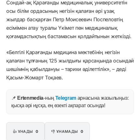
Сондай-ақ Қарағанды медициналық университетін
осы білім ордасының негізін қалаған әрі ұзақ
жылдар басқарған Петр Моисеевич Поспеловтің
есімімен атау туралы Үкімет пен медициналық
қоғамдастықтың бастамасын қолдайтынын жеткізді.
«Белгілі Қарағанды медицина мектебінің негізін
қалаған тұлғаның 125 жылдығы қарсаңында осындай
шешімнің қабылдануы – тарихи әділеттілік», – деді
Қасым-Жомарт Тоқаев.
📌
Ertenmedia
-ның
Telegram
арнасына жазылыңыз:
қысқа әрі нұсқа, ең өзекті ақпарат осында!
👍 ҰНАДЫ
0
👎 ҰНАМАДЫ
0