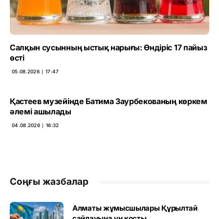
Салқын сусынның ыстық нарығы: Өндіріс 17 пайыз
өсті
05.08.2026 ∣ 17:47
Қастеев музейінде Батима Заурбекованың көркем
әлемі ашылады
04.08.2026 ∣ 16:32
Соңғы жазбалар
Алматы жұмысшылары Құрылтай
сайлауына үн қосты