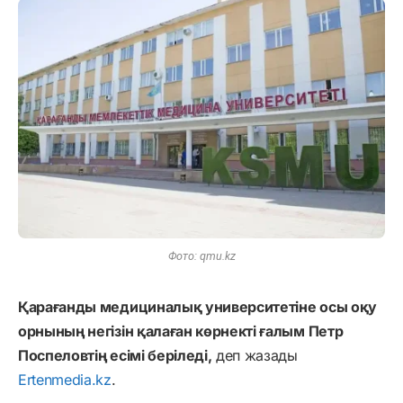
Фото: qmu.kz
Қарағанды медициналық университетіне осы оқу
орнының негізін қалаған көрнекті ғалым Петр
Поспеловтің есімі беріледі,
деп жазады
Ertenmedia.kz
.