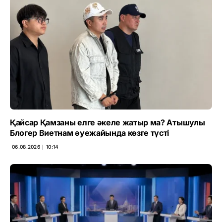
Қайсар Қамзаны елге әкеле жатыр ма? Атышулы
Блогер Виетнам әуежайында көзге түсті
06.08.2026 ∣ 10:14