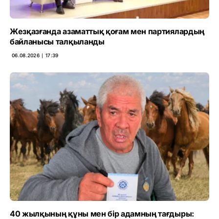
Жезқазғанда азаматтық қоғам мен партиялардың
байланысы талқыланды
06.08.2026 ∣ 17:39
40 жылқының құны мен бір адамның тағдыры: