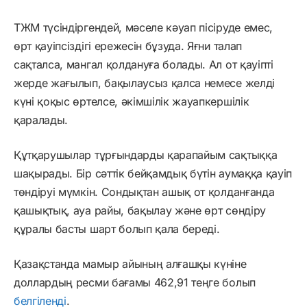
ТЖМ түсіндіргендей, мәселе кәуап пісіруде емес,
өрт қауіпсіздігі ережесін бұзуда. Яғни талап
сақталса, мангал қолдануға болады. Ал от қауіпті
жерде жағылып, бақылаусыз қалса немесе желді
күні қоқыс өртелсе, әкімшілік жауапкершілік
қаралады.
Құтқарушылар тұрғындарды қарапайым сақтыққа
шақырады. Бір сәттік бейқамдық бүтін аумаққа қауіп
төндіруі мүмкін. Сондықтан ашық от қолданғанда
қашықтық, ауа райы, бақылау және өрт сөндіру
құралы басты шарт болып қала береді.
Қазақстанда мамыр айының алғашқы күніне
доллардың ресми бағамы 462,91 теңге болып
белгіленді
.