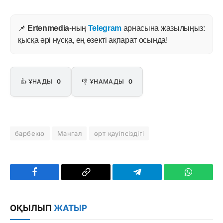
📌
Ertenmedia
-ның
Telegram
арнасына жазылыңыз:
қысқа әрі нұсқа, ең өзекті ақпарат осында!
👍 ҰНАДЫ
0
👎 ҰНАМАДЫ
0
барбекю
Мангал
өрт қауіпсіздігі
Facebook
Copy
Telegram
WhatsAp
Link
ОҚЫЛЫП
ЖАТЫР