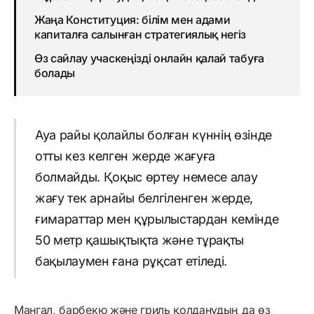
Жаңа Конституция: білім мен адами
капиталға салынған стратегиялық негіз
Өз сайлау учаскеңізді онлайн қалай табуға
болады
Ауа райы қолайлы болған күннің өзінде
отты кез келген жерде жағуға
болмайды. Қоқыс өртеу немесе алау
жағу тек арнайы белгіленген жерде,
ғимараттар мен құрылыстардан кемінде
50 метр қашықтықта және тұрақты
бақылаумен ғана рұқсат етіледі.
Мангал, барбекю және гриль қолданудың да өз