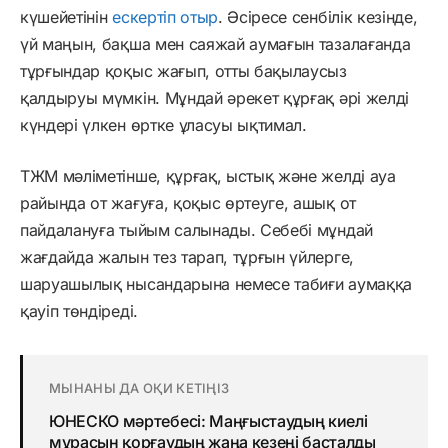
күшейетінін
ескертіп отыр
. Әсіресе сенбілік кезінде,
үй маңын, бақша мен саяжай аумағын тазалағанда
тұрғындар қоқыс жағып, отты бақылаусыз
қалдыруы мүмкін. Мұндай әрекет құрғақ әрі желді
күндері үлкен өртке ұласуы ықтимал.
ТЖМ мәліметінше, құрғақ, ыстық және желді ауа
райында от жағуға, қоқыс өртеуге, ашық от
пайдалануға тыйым салынады. Себебі мұндай
жағдайда жалын тез тарап, тұрғын үйлерге,
шаруашылық нысандарына немесе табиғи аумаққа
қауіп төндіреді.
МЫНАНЫ ДА ОҚИ КЕТІҢІЗ
ЮНЕСКО мәртебесі: Маңғыстаудың киелі
мұрасын қорғаудың жаңа кезеңі басталды