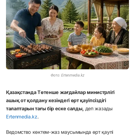
Фото: Ertenmedia.kz
Қазақстанда Төтенше жағдайлар министрлігі
ашық от қолдану кезіндегі өрт қауіпсіздігі
талаптарын тағы бір еске салды,
деп жазады
Ertenmedia.kz
.
Ведомство көктем-жаз маусымында өрт қаупі