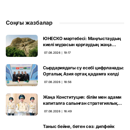
Соңғы жазбалар
ЮНЕСКО мәртебесі: Маңғыстаудың
киелі мұрасын қорғаудың жаңа
кезеңі басталды
07.08.2026 ∣ 19:17
Сырдариядағы су есебі цифрланады:
Орталық Азия ортақ қадамға келді
07.08.2026 ∣ 18:56
Жаңа Конституция: білім мен адами
капиталға салынған стратегиялық
негіз
07.08.2026 ∣ 16:49
Таныс бейне, бөтен сөз: дипфейк