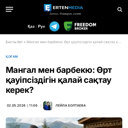
Қаз
|
Рус
Басты бет
»
Мангал мен барбекю: Өрт қауіпсіздігін қалай сақтау керек?
ҚОҒАМ
Мангал мен барбекю: Өрт
қауіпсіздігін қалай сақтау
керек?
02.05.2026 ∣ 11:06
ЛЕЙЛА БОЛТАЕВА