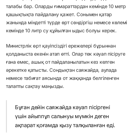
талабы бар. Оларды ғимараттардан кемінде 10 метр
қашықтықта пайдалану қажет. Сонымен қатар
жанында міндетті түрде өрт сөндіргіш немесе көлемі
кемінде 10 литр су құйылған ыдыс болуы керек.
Министрлік өрт қауіпсіздігі ережелері бұрыннан
қолданыста екенін атап өтті. Олар тек кәуап пісіруге
ғана емес, ашық от пайдаланылатын кез келген
әрекетке қатысты. Сондықтан саяжайда, аулада
немесе табиғат аясында от жаққанда белгіленген
талапты сақтау маңызды.
Бұған дейін саяжайда кәуап пісіргені
үшін айыппұл салынуы мүмкін деген
ақпарат қоғамда қызу талқыланған еді.