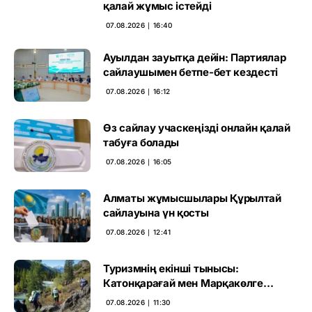
қалай жұмыс істейді
07.08.2026 ∣ 16:40
Ауылдан зауытқа дейін: Партиялар
сайлаушымен бетпе-бет кездесті
07.08.2026 ∣ 16:12
Өз сайлау учаскеңізді онлайн қалай
табуға болады
07.08.2026 ∣ 16:05
Алматы жұмысшылары Құрылтай
сайлауына үн қосты
07.08.2026 ∣ 12:41
Туризмнің екінші тынысы:
Катонқарағай мен Марқакөлге
инвестиция не береді
07.08.2026 ∣ 11:30