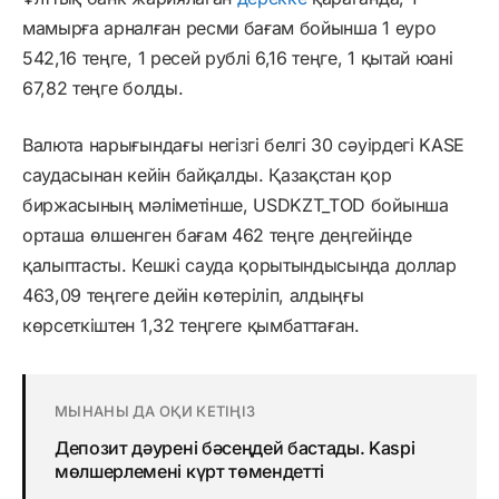
мамырға арналған ресми бағам бойынша 1 еуро
542,16 теңге, 1 ресей рублі 6,16 теңге, 1 қытай юані
67,82 теңге болды.
Валюта нарығындағы негізгі белгі 30 сәуірдегі KASE
саудасынан кейін байқалды. Қазақстан қор
биржасының мәліметінше, USDKZT_TOD бойынша
орташа өлшенген бағам 462 теңге деңгейінде
қалыптасты. Кешкі сауда қорытындысында доллар
463,09 теңгеге дейін көтеріліп, алдыңғы
көрсеткіштен 1,32 теңгеге қымбаттаған.
МЫНАНЫ ДА ОҚИ КЕТІҢІЗ
Депозит дәурені бәсеңдей бастады. Kaspi
мөлшерлемені күрт төмендетті