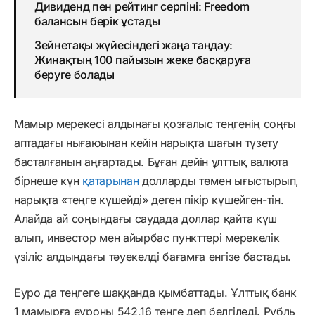
Дивиденд пен рейтинг серпіні: Freedom
балансын берік ұстады
Зейнетақы жүйесіндегі жаңа таңдау:
Жинақтың 100 пайызын жеке басқаруға
беруге болады
Мамыр мерекесі алдынағы қозғалыс теңгенің соңғы
аптадағы нығаюынан кейін нарықта шағын түзету
басталғанын аңғартады. Бұған дейін ұлттық валюта
бірнеше күн
қатарынан
долларды төмен ығыстырып,
нарықта «теңге күшейді» деген пікір күшейген-тін.
Алайда ай соңындағы саудада доллар қайта күш
алып, инвестор мен айырбас пункттері мерекелік
үзіліс алдындағы тәуекелді бағамға енгізе бастады.
Еуро да теңгеге шаққанда қымбаттады. Ұлттық банк
1 мамырға еуроны 542,16 теңге деп белгіледі. Рубль