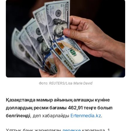
Фото: REUTERS/Lisa Marie David
Қазақстанда мамыр айының алғашқы күніне
доллардың ресми бағамы 462,91 теңге болып
белгіленді
, деп хабарлайды
Ertenmedia.kz
.
Ұлттық банк жариялаған
дерекке
қарағанда, 1