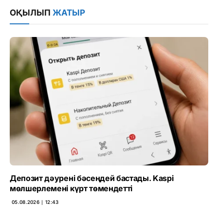
Link
ОҚЫЛЫП
ЖАТЫР
Депозит дәурені бәсеңдей бастады. Kaspi
мөлшерлемені күрт төмендетті
05.08.2026 ∣ 12:43