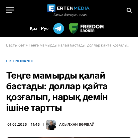
Қаз
|
Рус
Басты бет
»
Теңге мамырды қалай бастады: доллар қайта қозғалып, нарық демін ішіне тартты
ERTENFINANCE
Теңге мамырды қалай
бастады: доллар қайта
қозғалып, нарық демін
ішіне тартты
01.05.2026 ∣ 11:46
АСЫЛХАН БӨРІБАЙ