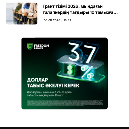
Грант тізімі 2026: мыңдаған
талапкердің тағдыры 10 тамызға
дейін белгілі болады
05.08.2026 ∣ 18:32