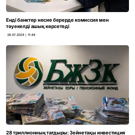
Енді банктер несие берерде комиссия мен
тәуекелді ашық көрсетеді
28.07.2026 ∣ 11:46
28 триллионның тағдыры: Зейнетақы инвестиция