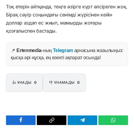
Тоқ етерін айтқанда, теңге әзірге күрт әлсіреген жоқ.
Бірақ сәуір соңындағы сенімді жүрісінен кейін
доллар аздап ес жиып, мамырды жоғары
қозғалыспен бастады.
📌
Ertenmedia
-ның
Telegram
арнасына жазылыңыз:
қысқа әрі нұсқа, ең өзекті ақпарат осында!
👍 ҰНАДЫ
0
👎 ҰНАМАДЫ
0
Facebook
Copy
Telegram
WhatsAp