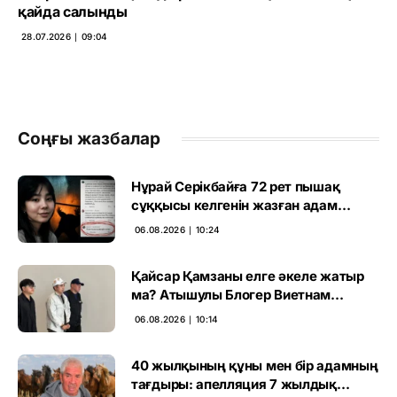
қайда салынды
28.07.2026 ∣ 09:04
Соңғы жазбалар
Нұрай Серікбайға 72 рет пышақ
сұққысы келгенін жазған адам
ұсталды
06.08.2026 ∣ 10:24
Қайсар Қамзаны елге әкеле жатыр
ма? Атышулы Блогер Виетнам
әуежайында көзге түсті
06.08.2026 ∣ 10:14
40 жылқының құны мен бір адамның
тағдыры: апелляция 7 жылдық