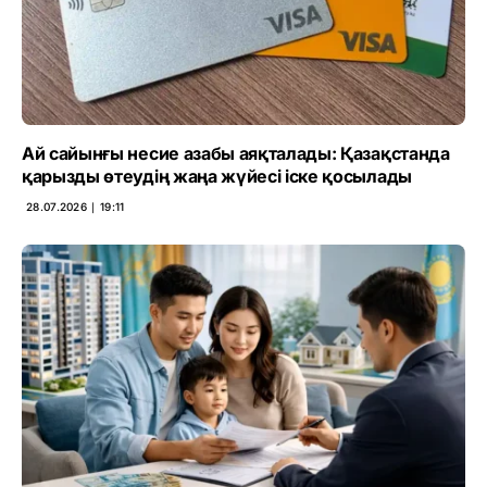
Ай сайынғы несие азабы аяқталады: Қазақстанда
қарызды өтеудің жаңа жүйесі іске қосылады
28.07.2026 ∣ 19:11