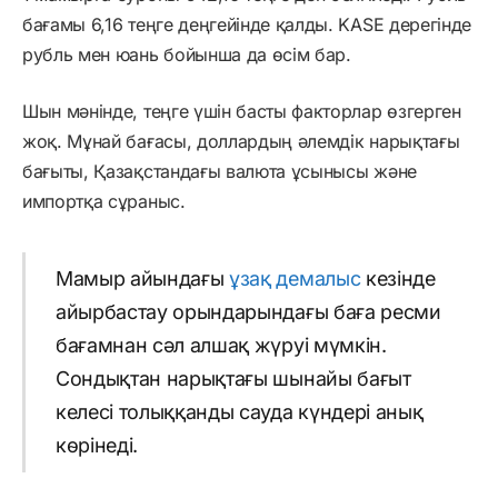
бағамы 6,16 теңге деңгейінде қалды. KASE дерегінде
рубль мен юань бойынша да өсім бар.
Шын мәнінде, теңге үшін басты факторлар өзгерген
жоқ. Мұнай бағасы, доллардың әлемдік нарықтағы
бағыты, Қазақстандағы валюта ұсынысы және
импортқа сұраныс.
Мамыр айындағы
ұзақ демалыс
кезінде
айырбастау орындарындағы баға ресми
бағамнан сәл алшақ жүруі мүмкін.
Сондықтан нарықтағы шынайы бағыт
келесі толыққанды сауда күндері анық
көрінеді.