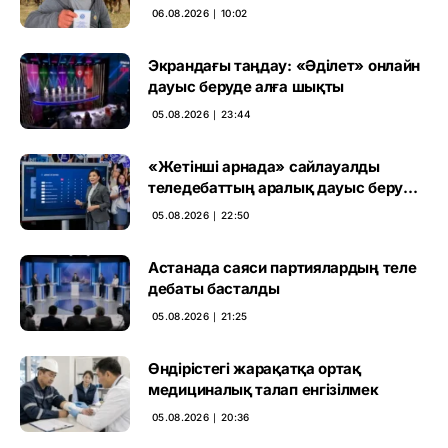
үкімді бұзды
06.08.2026 ∣ 10:02
Экрандағы таңдау: «Әділет» онлайн
дауыс беруде алға шықты
05.08.2026 ∣ 23:44
«Жетінші арнада» сайлауалды
теледебаттың аралық дауыс беру
нәтижесі жарияланды
05.08.2026 ∣ 22:50
Астанада саяси партиялардың теле
дебаты басталды
05.08.2026 ∣ 21:25
Өндірістегі жарақатқа ортақ
медициналық талап енгізілмек
05.08.2026 ∣ 20:36