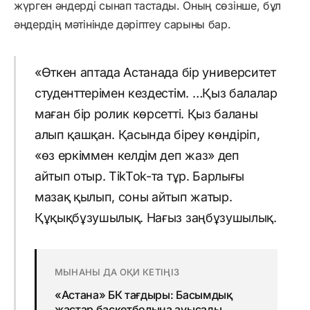
жүрген әндерді сынап тастады. Оның сөзінше, бұл
әндердің мәтінінде дәріптеу сарыны бар.
«Өткен аптада Астанада бір университет
студенттерімен кездестім. …Қыз балалар
маған бір ролик көрсетті. Қыз баланы
алып қашқан. Қасында біреу көндіріп,
«өз еркіммен келдім деп жаз» деп
айтып отыр. TikTok-та тұр. Барлығы
мазақ қылып, соны айтып жатыр.
Құқықбұзушылық. Нағыз заңбұзушылық.
МЫНАНЫ ДА ОҚИ КЕТІҢІЗ
«Астана» БК тағдыры: Басымдық
жастар баскетболына ауысады