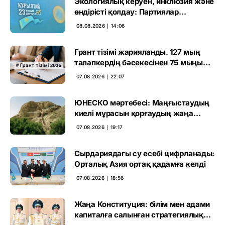
Экологиялық керуен, инклюзия және
өндірісті қолдау: Партиялар
өңірлерде қандай мәселе көтерді
08.08.2026 ∣ 14:06
Грант тізімі жарияланды. 127 мың
талапкердің бәсекесінен 75 мыңы
өтті
07.08.2026 ∣ 22:07
ЮНЕСКО мәртебесі: Маңғыстаудың
киелі мұрасын қорғаудың жаңа
кезеңі басталды
07.08.2026 ∣ 19:17
Сырдариядағы су есебі цифрланады:
Орталық Азия ортақ қадамға келді
07.08.2026 ∣ 18:56
Жаңа Конституция: білім мен адами
капиталға салынған стратегиялық