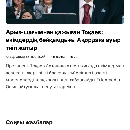
Арыз-шағымнан қажыған Тоқаев:
әкімдердің бейқамдығы Ақордаға ауыр
тиіп жатыр
Автор
АСЫЛХАН БӨРІБАЙ
28.11.2025 ∣ 16:26
Президент Тоқаев Астанада өткен жиында әкімдермен
кездесіп, жергілікті басқару жүйесіндегі өзекті
мәселелерді талқылады, деп хабарлайды Ertenmedia.
Оның айтуынша, депутаттар мен…
Соңғы жазбалар