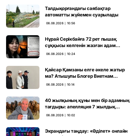
Талдықорғандағы саябақтар
автоматты жүйемен суарылады
06.08.2026 ∣ 10:56
Нұрай Серікбайға 72 рет пышақ
сұққысы келгенін жазған адам
ұсталды
06.08.2026 ∣ 10:24
Қайсар Қамзаны елге әкеле жатыр
ма? Атышулы Блогер Виетнам
әуежайында көзге түсті
06.08.2026 ∣ 10:14
40 жылқының құны мен бір адамның
тағдыры: апелляция 7 жылдық
үкімді бұзды
06.08.2026 ∣ 10:02
Экрандағы таңдау: «Әділет» онлайн