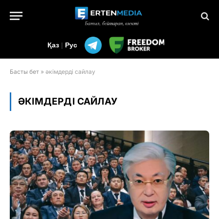
Қаз
|
Рус
Басты бет
»
әкімдерді сайлау
ӘКІМДЕРДІ САЙЛАУ