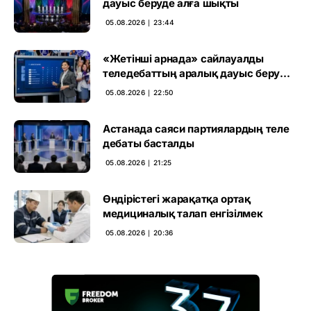
дауыс беруде алға шықты
05.08.2026 ∣ 23:44
«Жетінші арнада» сайлауалды
теледебаттың аралық дауыс беру
нәтижесі жарияланды
05.08.2026 ∣ 22:50
Астанада саяси партиялардың теле
дебаты басталды
05.08.2026 ∣ 21:25
Өндірістегі жарақатқа ортақ
медициналық талап енгізілмек
05.08.2026 ∣ 20:36