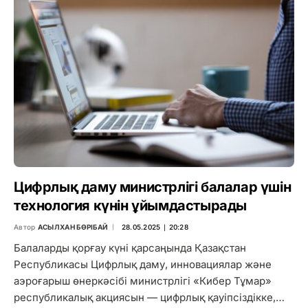
Цифрлық даму министрлігі балалар үшін
технология күнін ұйымдастырады
Автор
АСЫЛХАН БӨРІБАЙ
28.05.2025 ∣ 20:28
Балаларды қорғау күні қарсаңында Қазақстан
Республикасы Цифрлық даму, инновациялар және
аэроғарыш өнеркәсібі министрлігі «Кибер Тұмар»
республикалық акциясын — цифрлық қауіпсіздікке,…