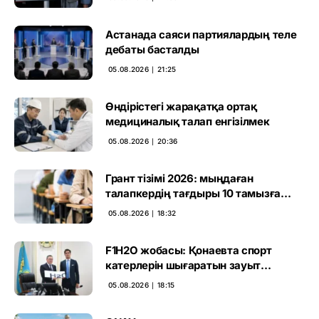
Астанада саяси партиялардың теле
дебаты басталды
05.08.2026 ∣ 21:25
Өндірістегі жарақатқа ортақ
медициналық талап енгізілмек
05.08.2026 ∣ 20:36
Грант тізімі 2026: мыңдаған
талапкердің тағдыры 10 тамызға
дейін белгілі болады
05.08.2026 ∣ 18:32
F1H2O жобасы: Қонаевта спорт
катерлерін шығаратын зауыт
ашылмақ
05.08.2026 ∣ 18:15