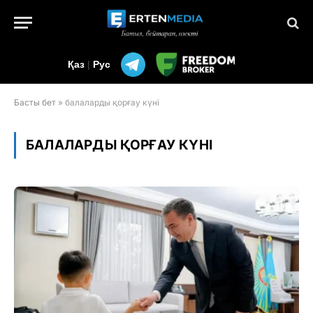
Қаз
|
Рус
Басты бет
»
балаларды қорғау күні
БАЛАЛАРДЫ ҚОРҒАУ КҮНІ