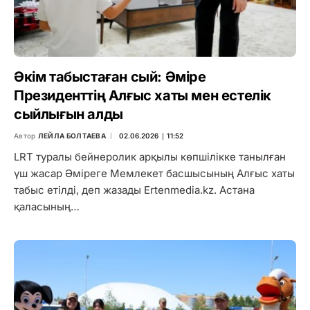
Әкім табыстаған сый: Әміре
Президенттің Алғыс хаты мен естелік
сыйлығын алды
Автор
ЛЕЙЛА БОЛТАЕВА
02.06.2026 ∣ 11:52
LRT туралы бейнеролик арқылы көпшілікке танылған
үш жасар Әміреге Мемлекет басшысының Алғыс хаты
табыс етілді, деп жазады Ertenmedia.kz. Астана
қаласының…