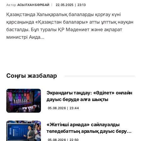
Автор
АСЫЛХАН БӨРІБАЙ
22.05.2025 ∣ 23:13
Қазақстанда Халықаралық балаларды қорғау күні
қарсаңында «Қазақстан балалары» атты ұлттық науқан
басталды. Бұл туралы ҚР Мәдениет және ақпарат
министрі Аида…
Соңғы жазбалар
Экрандағы таңдау: «Әділет» онлайн
дауыс беруде алға шықты
05.08.2026 ∣ 23:44
«Жетінші арнада» сайлауалды
теледебаттың аралық дауыс беру
нәтижесі жарияланды
05.08.2026 ∣ 22:50