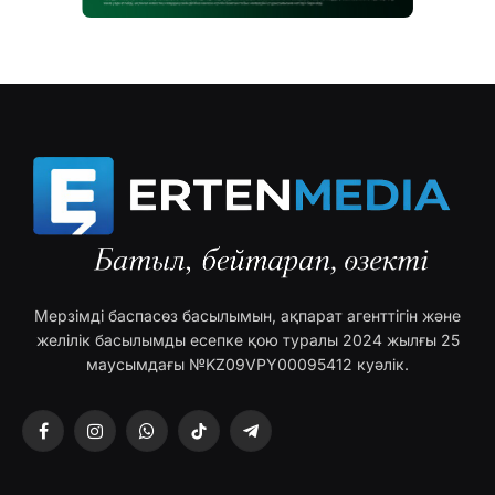
Мерзімді баспасөз басылымын, ақпарат агенттігін және
желілік басылымды есепке қою туралы 2024 жылғы 25
маусымдағы №KZ09VPY00095412 куәлік.
Facebook
Instagram
WhatsApp
TikTok
Telegram