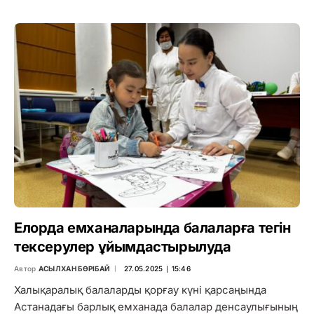
Елорда емханаларында балаларға тегін
тексерулер ұйымдастырылуда
Автор
АСЫЛХАН БӨРІБАЙ
27.05.2025 ∣ 15:46
Халықаралық балаларды қорғау күні қарсаңында
Астанадағы барлық емханада балалар денсаулығының