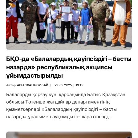
БҚО-да «Балалардың қауіпсіздігі – басты
назарда» республикалық акциясы
ұйымдастырылды
Автор
АСЫЛХАН БӨРІБАЙ
29.05.2025 ∣ 19:15
Балаларды қорғау күні қарсаңында Батыс Қазақстан
облысы Төтенше жағдайлар департаментінің
қызметкерлері «Балалардың қауіпсіздігі – басты
назарда» ұранымен ауқымды іс-шара өткізді,…