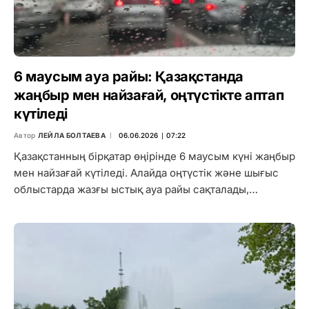
6 маусым ауа райы: Қазақстанда
жаңбыр мен найзағай, оңтүстікте аптап
күтіледі
Автор
ЛЕЙЛА БОЛТАЕВА
06.06.2026 ∣ 07:22
Қазақстанның бірқатар өңірінде 6 маусым күні жаңбыр
мен найзағай күтіледі. Алайда оңтүстік және шығыс
облыстарда жазғы ыстық ауа райы сақталады,…