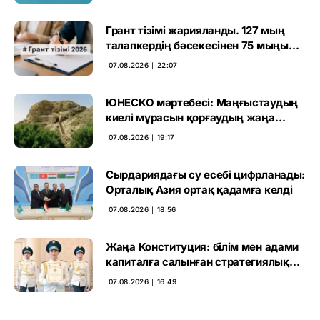
Грант тізімі жарияланды. 127 мың
талапкердің бәсекесінен 75 мыңы
өтті
07.08.2026 ∣ 22:07
ЮНЕСКО мәртебесі: Маңғыстаудың
киелі мұрасын қорғаудың жаңа
кезеңі басталды
07.08.2026 ∣ 19:17
Сырдариядағы су есебі цифрланады:
Орталық Азия ортақ қадамға келді
07.08.2026 ∣ 18:56
Жаңа Конституция: білім мен адами
капиталға салынған стратегиялық
негіз
07.08.2026 ∣ 16:49