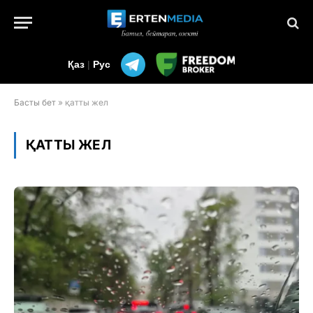
Қаз
|
Рус
Басты бет
»
қатты жел
ҚАТТЫ ЖЕЛ