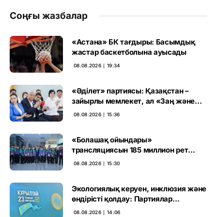
Соңғы жазбалар
«Астана» БК тағдыры: Басымдық
жастар баскетболына ауысады
08.08.2026 ∣ 19:34
«Әділет» партиясы: Қазақстан –
зайырлы мемлекет, ал «Заң және
тәртіп» қағидаты баршаға міндетті
08.08.2026 ∣ 15:36
«Болашақ ойындары»
трансляциясын 185 миллион рет
көрген
08.08.2026 ∣ 15:30
Экологиялық керуен, инклюзия және
өндірісті қолдау: Партиялар
өңірлерде қандай мәселе көтерді
08.08.2026 ∣ 14:06