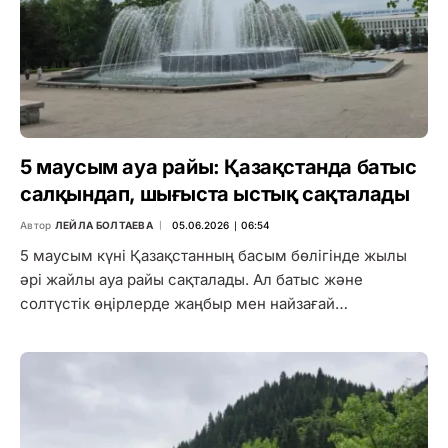
5 маусым ауа райы: Қазақстанда батыс
салқындап, шығыста ыстық сақталады
Автор
ЛЕЙЛА БОЛТАЕВА
05.06.2026 ∣ 06:54
5 маусым күні Қазақстанның басым бөлігінде жылы
әрі жайлы ауа райы сақталады. Ал батыс және
солтүстік өңірлерде жаңбыр мен найзағай…