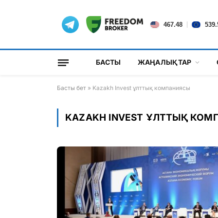
|
467.48
539.
БАСТЫ
ЖАҢАЛЫҚТАР
Басты бет
»
Kazakh Invest ұлттық компаниясы
KAZAKH INVEST ҰЛТТЫҚ КОМ