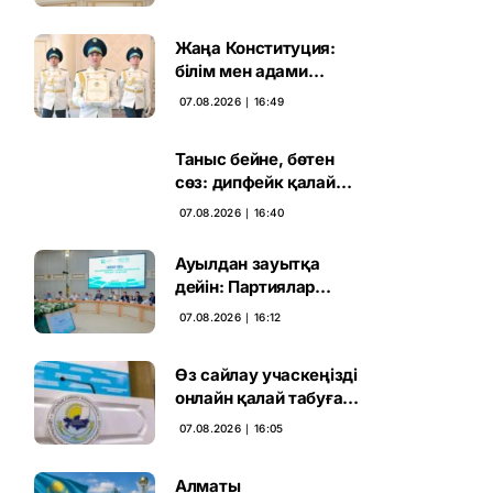
қадамға келді
Жаңа Конституция:
білім мен адами
капиталға салынған
07.08.2026 ∣ 16:49
стратегиялық негіз
Таныс бейне, бөтен
сөз: дипфейк қалай
жұмыс істейді
07.08.2026 ∣ 16:40
Ауылдан зауытқа
дейін: Партиялар
сайлаушымен бетпе-
07.08.2026 ∣ 16:12
бет кездесті
Өз сайлау учаскеңізді
онлайн қалай табуға
болады
07.08.2026 ∣ 16:05
Алматы