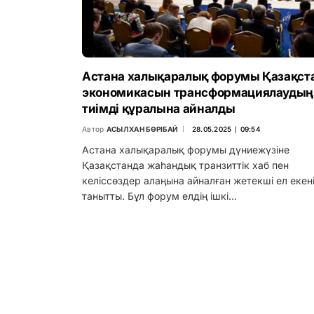
Астана халықаралық форумы Қазақст
экономикасын трансформациялаудың
тиімді құралына айналды
Автор
АСЫЛХАН БӨРІБАЙ
28.05.2025 ∣ 09:54
Астана халықаралық форумы дүниежүзіне
Қазақстанда жаһандық транзиттік хаб пен
келіссөздер алаңына айналған жетекші ел екен
танытты. Бұл форум елдің ішкі…