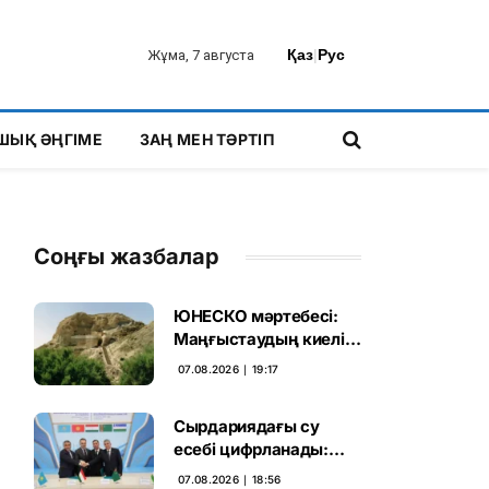
Қаз
|
Рус
Жұма, 7 августа
ШЫҚ ӘҢГІМЕ
ЗАҢ МЕН ТӘРТІП
Соңғы жазбалар
ЮНЕСКО мәртебесі:
Маңғыстаудың киелі
мұрасын қорғаудың
07.08.2026 ∣ 19:17
жаңа кезеңі басталды
Сырдариядағы су
есебі цифрланады:
Орталық Азия ортақ
07.08.2026 ∣ 18:56