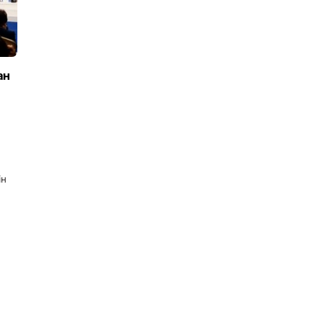
ан
ін