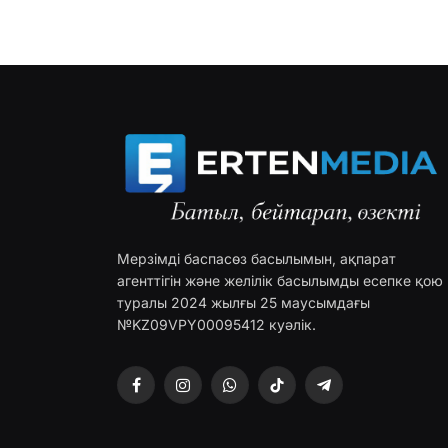
Мерзімді баспасөз басылымын, ақпарат
агенттігін және желілік басылымды есепке қою
туралы 2024 жылғы 25 маусымдағы
№KZ09VPY00095412 куәлік.
Facebook
Instagram
WhatsApp
TikTok
Telegram