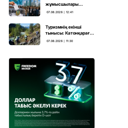
жұмысшылары
Құрылтай сайлауына
07.08.2026 ∣ 12:41
үн қосты
Туризмнің екінші
тынысы: Катонқарағай
мен Марқакөлге
07.08.2026 ∣ 11:30
инвестиция не береді