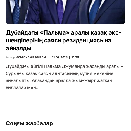
Дубайдағы «Пальма» аралы қазақ экс-
шенділерінің саяси резиденциясына
айналды
Автор
АСЫЛХАН БӨРІБАЙ
21.03.2025 ∣ 21:28
Дубайдағы әйгілі Пальма Джумейра жасанды аралы –
бұрынғы қазақ саяси элитасының құпия мекеніне
айналыпты. Алақандай аралда жым-жырт жатқан
виллалар мен…
Соңғы жазбалар