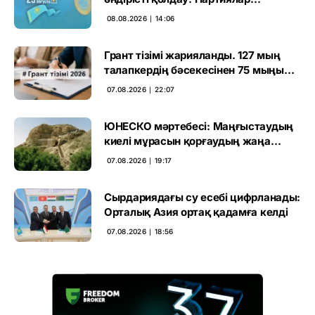
өңірлерде қандай мәселе көтерді
08.08.2026 ∣ 14:06
Грант тізімі жарияланды. 127 мың
талапкердің бәсекесінен 75 мыңы
өтті
07.08.2026 ∣ 22:07
ЮНЕСКО мәртебесі: Маңғыстаудың
киелі мұрасын қорғаудың жаңа
кезеңі басталды
07.08.2026 ∣ 19:17
Сырдариядағы су есебі цифрланады:
Орталық Азия ортақ қадамға келді
07.08.2026 ∣ 18:56