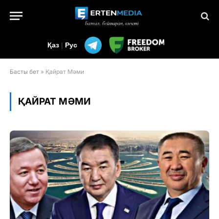
Қаз
|
Рус
Басты бет
»
Қайрат Мәми
ҚАЙРАТ МӘМИ