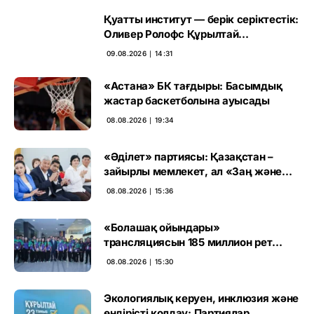
Қуатты институт — берік серіктестік:
Оливер Ролофс Құрылтай
сайлауының маңызын бағалады
09.08.2026 ∣ 14:31
«Астана» БК тағдыры: Басымдық
жастар баскетболына ауысады
08.08.2026 ∣ 19:34
«Әділет» партиясы: Қазақстан –
зайырлы мемлекет, ал «Заң және
тәртіп» қағидаты баршаға міндетті
08.08.2026 ∣ 15:36
«Болашақ ойындары»
трансляциясын 185 миллион рет
көрген
08.08.2026 ∣ 15:30
Экологиялық керуен, инклюзия және
өндірісті қолдау: Партиялар