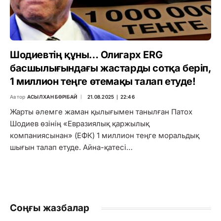
Шодиевтің құны… Олигарх ERG
басшылығындағы жастарды сотқа беріп,
1 миллион теңге өтемақы талап етуде!
Автор
АСЫЛХАН БӨРІБАЙ
21.08.2025 ∣ 22:46
Жарты әлемге жаман қылығымен танылған Патох
Шодиев өзінің «Евразиялық қаржылық
компаниясынан» (ЕФК) 1 миллион теңге моральдық
шығын талап етуде. Айна-қатесі…
Соңғы жазбалар