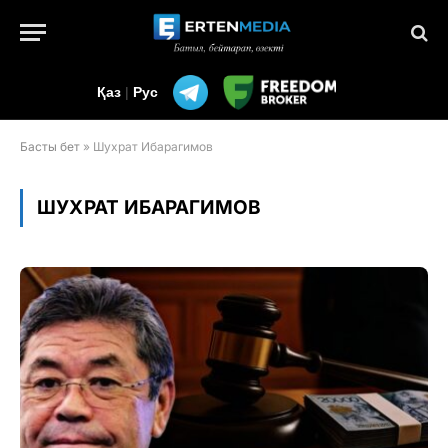
Қаз
|
Рус
Басты бет
»
Шухрат Ибарагимов
ШУХРАТ ИБАРАГИМОВ