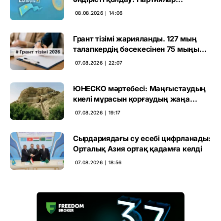
өңірлерде қандай мәселе көтерді
08.08.2026 ∣ 14:06
Грант тізімі жарияланды. 127 мың
талапкердің бәсекесінен 75 мыңы
өтті
07.08.2026 ∣ 22:07
ЮНЕСКО мәртебесі: Маңғыстаудың
киелі мұрасын қорғаудың жаңа
кезеңі басталды
07.08.2026 ∣ 19:17
Сырдариядағы су есебі цифрланады:
Орталық Азия ортақ қадамға келді
07.08.2026 ∣ 18:56