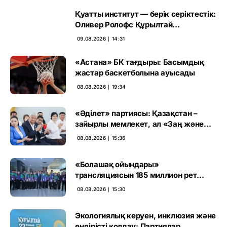
Қуатты институт — берік серіктестік:
Оливер Ролофс Құрылтай
сайлауының маңызын бағалады
09.08.2026 ∣ 14:31
«Астана» БК тағдыры: Басымдық
жастар баскетболына ауысады
08.08.2026 ∣ 19:34
«Әділет» партиясы: Қазақстан –
зайырлы мемлекет, ал «Заң және
тәртіп» қағидаты баршаға міндетті
08.08.2026 ∣ 15:36
«Болашақ ойындары»
трансляциясын 185 миллион рет
көрген
08.08.2026 ∣ 15:30
Экологиялық керуен, инклюзия және
өндірісті қолдау: Партиялар