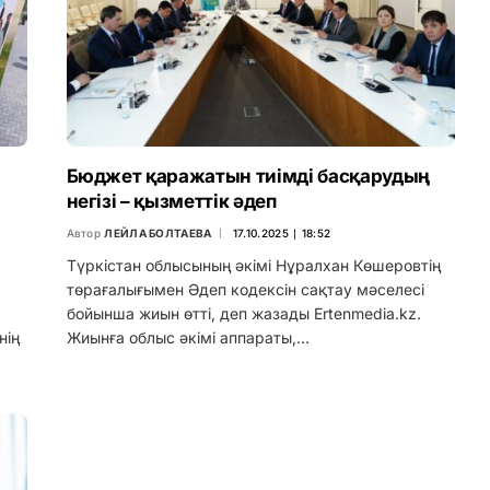
Бюджет қаражатын тиімді басқарудың
негізі – қызметтік әдеп
Автор
ЛЕЙЛА БОЛТАЕВА
17.10.2025 ∣ 18:52
Түркістан облысының әкімі Нұралхан Көшеровтің
төрағалығымен Әдеп кодексін сақтау мәселесі
бойынша жиын өтті, деп жазады Ertenmedia.kz.
нің
Жиынға облыс әкімі аппараты,…