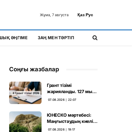
Қаз
|
Рус
Жұма, 7 августа
ШЫҚ ӘҢГІМЕ
ЗАҢ МЕН ТӘРТІП
Соңғы жазбалар
Грант тізімі
жарияланды. 127 мың
талапкердің
07.08.2026 ∣ 22:07
бәсекесінен 75 мыңы
өтті
ЮНЕСКО мәртебесі:
Маңғыстаудың киелі
мұрасын қорғаудың
07.08.2026 ∣ 19:17