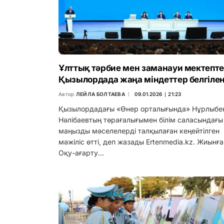
Ұлттық тәрбие мен заманауи мектепте
Қызылордада жаңа міндеттер белгілен
Автор
ЛЕЙЛА БОЛТАЕВА
09.01.2026 ∣ 21:23
Қызылордадағы «Өнер орталығында» Нұрлыбе
Нәлібаевтың төрағалығымен білім саласындағы
маңызды мәселелерді талқылаған кеңейтілген
мәжіліс өтті, деп жазады Ertenmedia.kz. Жиынғ
Оқу-ағарту…