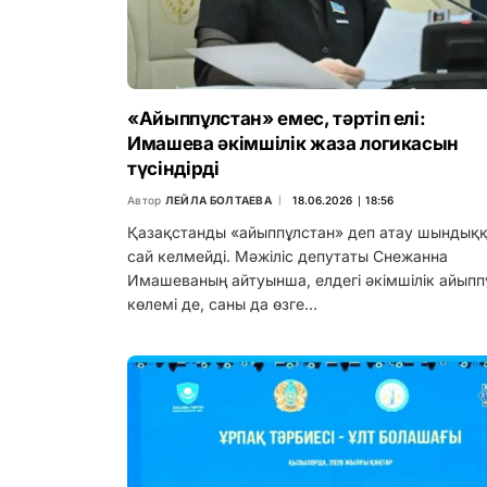
«Айыппұлстан» емес, тәртіп елі:
Имашева әкімшілік жаза логикасын
түсіндірді
Автор
ЛЕЙЛА БОЛТАЕВА
18.06.2026 ∣ 18:56
Қазақстанды «айыппұлстан» деп атау шындық
сай келмейді. Мәжіліс депутаты Снежанна
Имашеваның айтуынша, елдегі әкімшілік айыпп
көлемі де, саны да өзге…