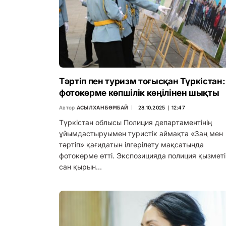
Тәртіп пен туризм тоғысқан Түркістан:
фотокөрме көпшілік көңілінен шықты
Автор
АСЫЛХАН БӨРІБАЙ
28.10.2025 ∣ 12:47
Түркістан облысы Полиция департаментінің
ұйымдастыруымен туристік аймақта «Заң мен
тәртіп» қағидатын ілгерілету мақсатында
фотокөрме өтті. Экспозицияда полиция қызметі
сан қырын…