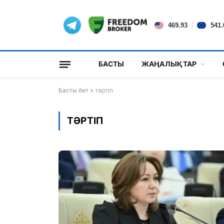
|
469.93
541.
БАСТЫ
ЖАҢАЛЫҚТАР
Басты бет
»
тәртіп
ТӘРТІП