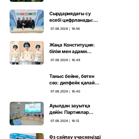
жаңа кезеңі басталды
Сырдариядағы су
есебі цифрланады:
Орталық Азия ортақ
07.08.2026 ∣ 18:56
қадамға келді
Жаңа Конституция:
білім мен адами
капиталға салынған
07.08.2026 ∣ 16:49
стратегиялық негіз
Таныс бейне, бөтен
сөз: дипфейк қалай
жұмыс істейді
07.08.2026 ∣ 16:40
Ауылдан зауытқа
дейін: Партиялар
сайлаушымен бетпе-
07.08.2026 ∣ 16:12
бет кездесті
Өз сайлау учаскеңізді