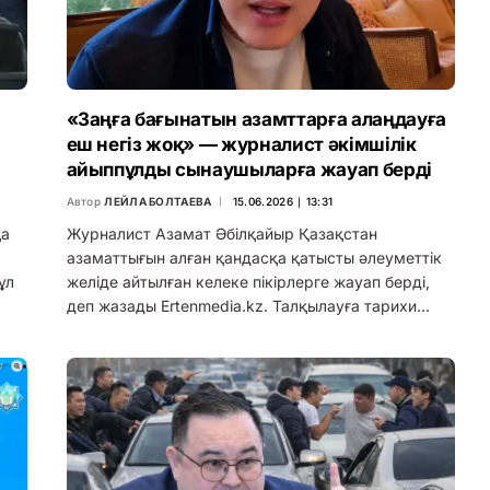
«Заңға бағынатын азамттарға алаңдауға
еш негіз жоқ» — журналист әкімшілік
айыппұлды сынаушыларға жауап берді
Автор
ЛЕЙЛА БОЛТАЕВА
15.06.2026 ∣ 13:31
қа
Журналист Азамат Әбілқайыр Қазақстан
азаматтығын алған қандасқа қатысты әлеуметтік
ұл
желіде айтылған келеке пікірлерге жауап берді,
деп жазады Ertenmedia.kz. Талқылауға тарихи…