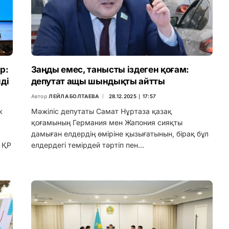
р:
Заңды емес, танысты іздеген қоғам:
ді
депутат ащы шындықты айтты
Автор
ЛЕЙЛА БОЛТАЕВА
28.12.2025 ∣ 17:57
к
Мәжіліс депутаты Самат Нұртаза қазақ
қоғамының Германия мен Жапония сияқты
дамыған елдердің өміріне қызығатынын, бірақ бұл
а ҚР
елдердегі темірдей тәртіп пен…