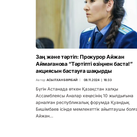
Заң және тәртіп: Прокурор Айжан
Аймағанова “Тәртіпті өзіңнен баста!”
акциясын бастауға шақырды
Автор
АСЫЛХАН БӨРІБАЙ
08.11.2024 ∣ 16:33
Бүгін Астанада өткен Қазақстан халқы
Ассамблеясы Аналар кеңесінің 10 жылдығына
арналған республикалық форумда Қуандық
Бишімбаев ісінде мемлекеттік айыптаушы болғ
Айжан…