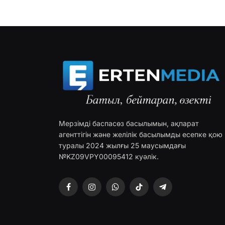
Мерзімді баспасөз басылымын, ақпарат
агенттігін және желілік басылымды есепке қою
туралы 2024 жылғы 25 маусымдағы
№KZ09VPY00095412 куәлік.
Facebook
Instagram
WhatsApp
TikTok
Telegram