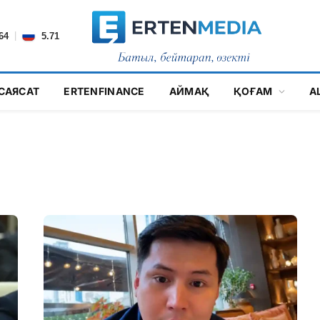
|
64
5.71
САЯСАТ
ERTENFINANCE
АЙМАҚ
ҚОҒАМ
А