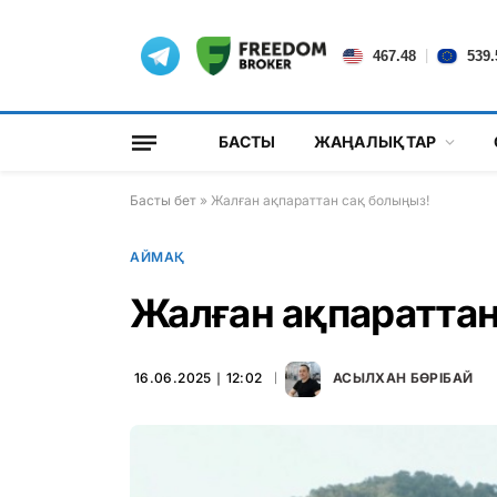
|
467.48
539.
БАСТЫ
ЖАҢАЛЫҚТАР
Басты бет
»
Жалған ақпараттан сақ болыңыз!
АЙМАҚ
Жалған ақпараттан
16.06.2025 ∣ 12:02
АСЫЛХАН БӨРІБАЙ