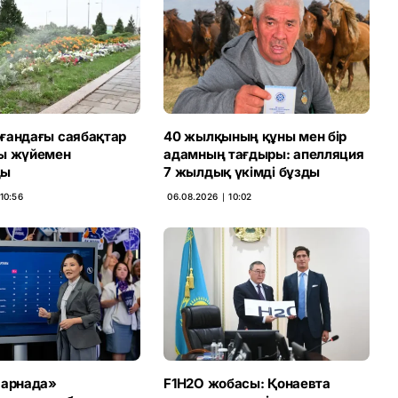
ғандағы саябақтар
40 жылқының құны мен бір
ы жүйемен
адамның тағдыры: апелляция
ды
7 жылдық үкімді бұзды
10:56
06.08.2026 ∣ 10:02
 арнада»
F1H2O жобасы: Қонаевта