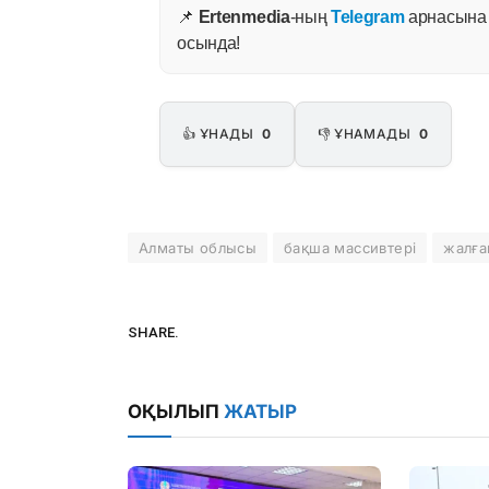
📌
Ertenmedia
-ның
Telegram
арнасына ж
осында!
👍 ҰНАДЫ
0
👎 ҰНАМАДЫ
0
Алматы облысы
бақша массивтері
жалға
SHARE.
ОҚЫЛЫП
ЖАТЫР