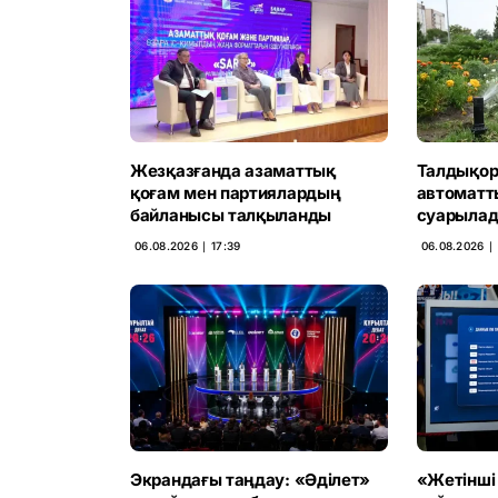
Жезқазғанда азаматтық
Талдықор
қоғам мен партиялардың
автоматт
байланысы талқыланды
суарыла
06.08.2026 ∣ 17:39
06.08.2026 ∣ 
Экрандағы таңдау: «Әділет»
«Жетінші