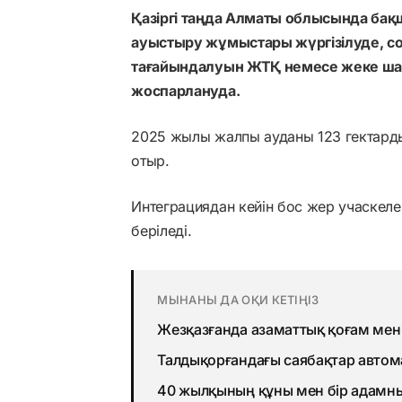
Қазіргі таңда Алматы облысында бақ
ауыстыру жұмыстары жүргізілуде, с
тағайындалуын ЖТҚ немесе жеке ша
жоспарлануда.
2025 жылы жалпы ауданы 123 гектард
отыр.
Интеграциядан кейін бос жер учаскеле
беріледі.
МЫНАНЫ ДА ОҚИ КЕТІҢІЗ
Жезқазғанда азаматтық қоғам ме
Талдықорғандағы саябақтар авто
40 жылқының құны мен бір адамны