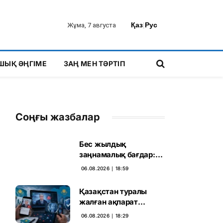
Қаз
|
Рус
Жұма, 7 августа
ШЫҚ ӘҢГІМЕ
ЗАҢ МЕН ТӘРТІП
Соңғы жазбалар
Бес жылдық
заңнамалық бағдар:
Мелконян Құрылтай
06.08.2026 ∣ 18:59
сайлауының маңызын
бағалады
Қазақстан туралы
жалған ақпарат
таратқан дипфейктер
06.08.2026 ∣ 18:29
анықталды