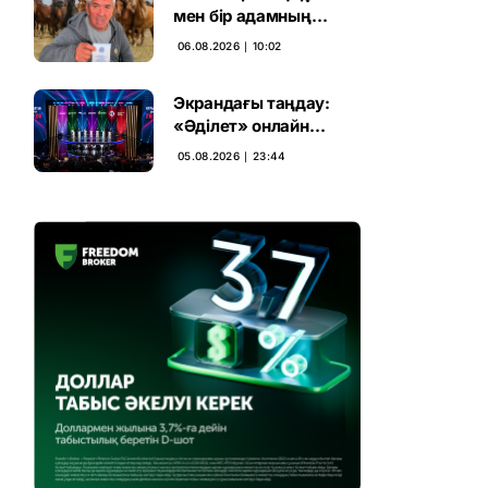
мен бір адамның
тағдыры: апелляция 7
06.08.2026 ∣ 10:02
жылдық үкімді бұзды
Экрандағы таңдау:
«Әділет» онлайн
дауыс беруде алға
05.08.2026 ∣ 23:44
шықты