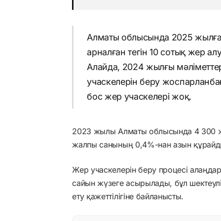
Алматы облысында 2025 жылға
арналған тегін 10 сотық жер ал
Алайда, 2024 жылғы мәліметте
учаскелерін беру жоспарланбағ
бос жер учаскелері жоқ.
2023 жылы Алматы облысында 4 300 же
жалпы санының 0,4%-нан азын құрайд
Жер учаскелерін беру процесі алаңда
сайын жүзеге асырылады, бұл шектеу
ету қажеттілігіне байланысты.