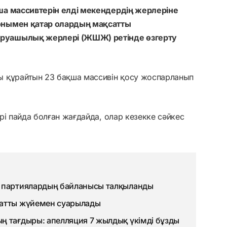
ша массивтерін елді мекендердің жерлеріне
онымен қатар олардың мақсатты
руашылық жерлері (ЖШЖ) ретінде өзгерту
ы құрайтын 23 бақша массивін қосу жоспарланып
рі пайда болған жағдайда, олар кезекке сәйкес
н партиялардың байланысы талқыланды
матты жүйемен суарылады
ң тағдыры: апелляция 7 жылдық үкімді бұзды