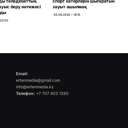
ды теледебаттың
спорт катерлерін шығаратын
ауыс беру нәтижесі
зауыт ашылмақ
нды
05.08.2026 ∣ 18:15
 22:50
Email:
ertenmedia@gmail.com
info@ertenmedia.kz
Телефон:
+7 707 403 1260