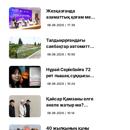
Жезқазғанда
азаматтық қоғам мен
партиялардың
06.08.2026 ∣ 17:39
байланысы
талқыланды
Талдықорғандағы
саябақтар автоматты
жүйемен суарылады
06.08.2026 ∣ 10:56
Нұрай Серікбайға 72
рет пышақ сұққысы
келгенін жазған адам
06.08.2026 ∣ 10:24
ұсталды
Қайсар Қамзаны елге
әкеле жатыр ма?
Атышулы Блогер
06.08.2026 ∣ 10:14
Виетнам әуежайында
көзге түсті
40 жылқының құны