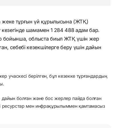
 жеке тұрғын үй құрылысына (ЖТҚ)
у кезегінде шамамен 1 284 488 адам бар.
р бойынша, облыста биыл ЖТҚ үшін жер
ан, себебі кезекшілерге беру үшін дайын
р учаскесі берілген, бұл кезекке тұрғандардың
ы.
р дайын болған және бос жерлер пайда болған
лі ресурстар мен инфрақұрылыммен қамтамасыз