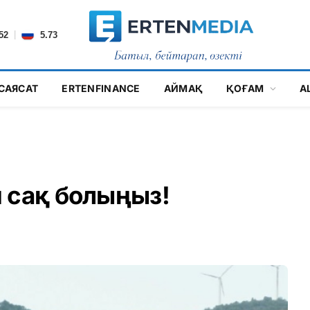
|
52
5.73
САЯСАТ
ERTENFINANCE
АЙМАҚ
ҚОҒАМ
А
 сақ болыңыз!