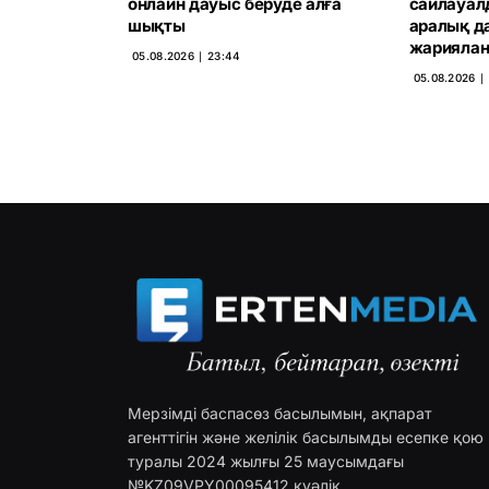
онлайн дауыс беруде алға
сайлауал
шықты
аралық д
жарияла
05.08.2026 ∣ 23:44
05.08.2026 ∣
Мерзімді баспасөз басылымын, ақпарат
агенттігін және желілік басылымды есепке қою
туралы 2024 жылғы 25 маусымдағы
№KZ09VPY00095412 куәлік.