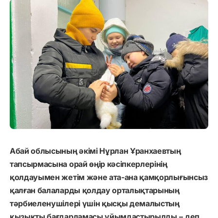
Абай облысының әкімі Нұрлан Ұранхаевтың
тапсырмасына орай өңір кәсіпкерлерінің
қолдауымен жетім және ата-ана қамқорлығынсыз
қалған балаларды қолдау орталықтарының
тәрбиеленушілері үшін қысқы демалыстың
қызықты бағдарламасы ұйымдастырылды,– деп