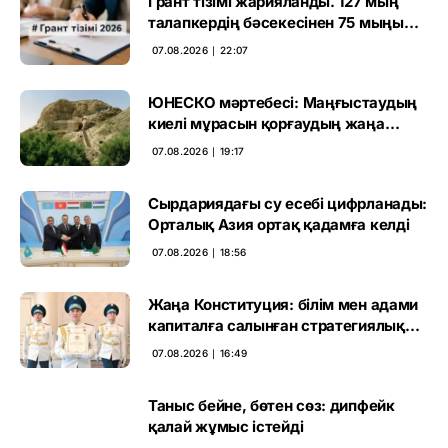
Грант тізімі жарияланды. 127 мың
талапкердің бәсекесінен 75 мыңы
өтті
07.08.2026 ∣ 22:07
ЮНЕСКО мәртебесі: Маңғыстаудың
киелі мұрасын қорғаудың жаңа
кезеңі басталды
07.08.2026 ∣ 19:17
Сырдариядағы су есебі цифрланады:
Орталық Азия ортақ қадамға келді
07.08.2026 ∣ 18:56
Жаңа Конституция: білім мен адами
капиталға салынған стратегиялық
негіз
07.08.2026 ∣ 16:49
Таныс бейне, бөтен сөз: дипфейк
қалай жұмыс істейді