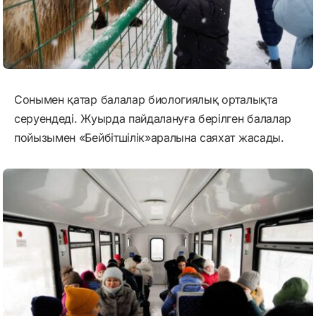
Сонымен қатар балалар биологиялық орталықта
серуендеді. Жуырда пайдалануға берілген балалар
пойызымен «Бейбітшілік»аралына саяхат жасады.