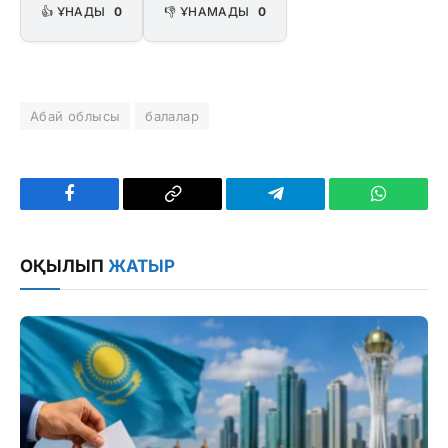
👍 ҰНАДЫ
0
👎 ҰНАМАДЫ
0
Абай облысы
балалар
Facebook
Copy
Telegram
WhatsAp
Link
ОҚЫЛЫП
ЖАТЫР