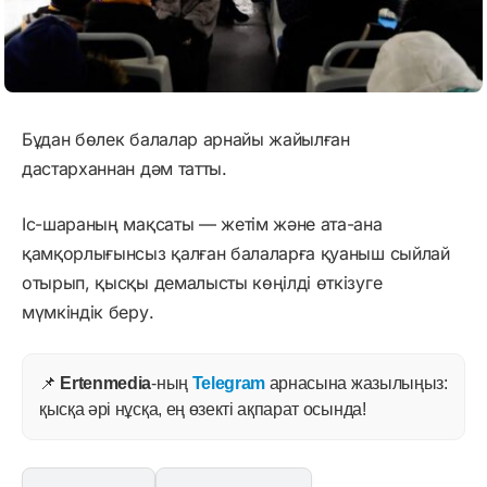
Бұдан бөлек балалар арнайы жайылған
дастарханнан дәм татты.
Іс-шараның мақсаты — жетім және ата-ана
қамқорлығынсыз қалған балаларға қуаныш сыйлай
отырып, қысқы демалысты көңілді өткізуге
мүмкіндік беру.
📌
Ertenmedia
-ның
Telegram
арнасына жазылыңыз:
қысқа әрі нұсқа, ең өзекті ақпарат осында!