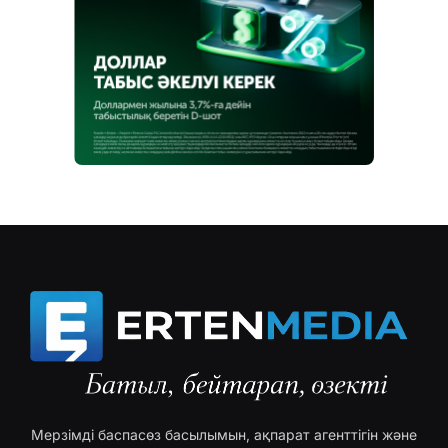
Мерзімді баспасөз басылымын, ақпарат агенттігін және