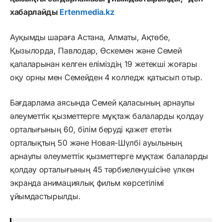
хабарлайды
Ertenmedia.kz
Ауқымды шараға Астана, Алматы, Ақтөбе,
Қызылорда, Павлодар, Өскемен және Семей
қалаларынан келген еліміздің 19 жетекші жоғары
оқу орны мен Семейден 4 колледж қатысып отыр.
Бағдарлама аясында Семей қаласының арнаулы
әлеуметтік қызметтерге мұқтаж балаларды қолдау
орталығының 60, білім беруді қажет ететін
орталықтың 50 және Новая-Шүлбі ауылының
арнаулы әлеуметтік қызметтерге мұқтаж балаларды
қолдау орталығының 45 тәрбиеленушісіне үлкен
экранда анимациялық фильм көрсетілімі
ұйымдастырылды.