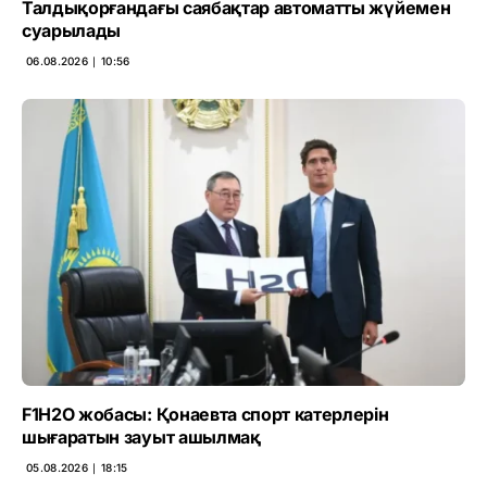
Талдықорғандағы саябақтар автоматты жүйемен
суарылады
06.08.2026 ∣ 10:56
F1H2O жобасы: Қонаевта спорт катерлерін
шығаратын зауыт ашылмақ
05.08.2026 ∣ 18:15