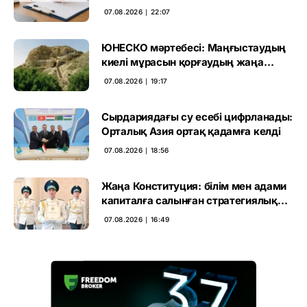
өтті
07.08.2026 ∣ 22:07
ЮНЕСКО мәртебесі: Маңғыстаудың
киелі мұрасын қорғаудың жаңа
кезеңі басталды
07.08.2026 ∣ 19:17
Сырдариядағы су есебі цифрланады:
Орталық Азия ортақ қадамға келді
07.08.2026 ∣ 18:56
Жаңа Конституция: білім мен адами
капиталға салынған стратегиялық
негіз
07.08.2026 ∣ 16:49