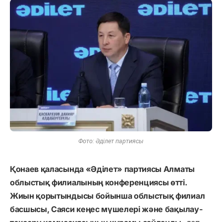
Фото: Әділет партиясы
Қонаев қаласында «Әділет» партиясы Алматы
облыстық филиалының конференциясы өтті.
Жиын қорытындысы бойынша облыстық филиал
басшысы, Саяси кеңес мүшелері және бақылау-