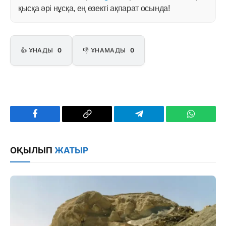
қысқа әрі нұсқа, ең өзекті ақпарат осында!
👍 ҰНАДЫ
0
👎 ҰНАМАДЫ
0
Facebook
Copy
Telegram
WhatsAp
Link
ОҚЫЛЫП
ЖАТЫР