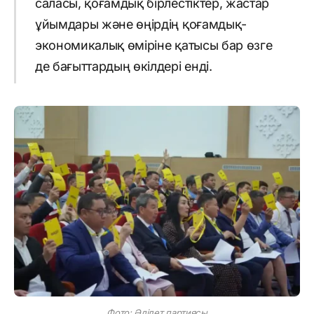
саласы, қоғамдық бірлестіктер, жастар
ұйымдары және өңірдің қоғамдық-
экономикалық өміріне қатысы бар өзге
де бағыттардың өкілдері енді.
Фото: Әділет партиясы