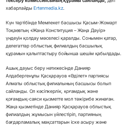
тексеру комиссиясының құрамы сайланды,
деп
хабарлайды
Ertenmedia.kz
.
Күн тәртібінде Мемлекет басшысы Қасым-Жомарт
Тоқаевтың «Жаңа Конституция – Жаңа Дәуір»
үндеуін қолдау мәселесі қаралды. Сонымен қатар,
делегаттар облыстық филиалдың басшылық
құрамын қалыптастыру бойынша шешім қабылдады.
Ашық дауыс беру нәтижесінде Данияр
Алдабергенұлы Қасқарауов «Әділет» партиясы
Алматы облыстық филиалының басшысы болып
сайланды. Ол кәсіпкерлік, қоғамдық және
қоғамдық-саяси қызметте мол тәжірибе жинаған.
Жаңа қызметінде Данияр Қасқарауов облыстық
филиалдың жұмысын үйлестіріп, партияның
бағдарламалық мақсаттарын іске асыру және