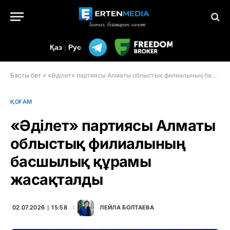
Қаз
|
Рус
Басты бет
»
«Әділет» партиясы Алматы облыстық филиалының басшылық құрамы жасақталды
ҚОҒАМ
«Әділет» партиясы Алматы
облыстық филиалының
басшылық құрамы
жасақталды
02.07.2026 ∣ 15:58
ЛЕЙЛА БОЛТАЕВА