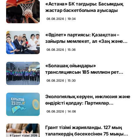
«Астана» БК тағдыры: Басымдық
жастар баскетболына ауысады
08.08.2026 ∣ 19:34
«Әділет» партиясы: Қазақстан –
зайырлы мемлекет, ал «Заң және
тәртіп» қағидаты баршаға міндетті
08.08.2026 ∣ 15:36
«Болашақ ойындары»
трансляциясын 185 миллион рет
көрген
08.08.2026 ∣ 15:30
Экологиялық керуен, инклюзия және
өндірісті қолдау: Партиялар
өңірлерде қандай мәселе көтерді
08.08.2026 ∣ 14:06
Грант тізімі жарияланды. 127 мың
талапкердің бәсекесінен 75 мыңы