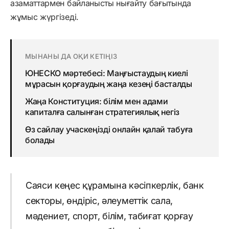
азаматтармен байланысты нығайту бағытында
жұмыс жүргізеді.
МЫНАНЫ ДА ОҚИ КЕТІҢІЗ
ЮНЕСКО мәртебесі: Маңғыстаудың киелі
мұрасын қорғаудың жаңа кезеңі басталды
Жаңа Конституция: білім мен адами
капиталға салынған стратегиялық негіз
Өз сайлау учаскеңізді онлайн қалай табуға
болады
Саяси кеңес құрамына кәсіпкерлік, банк
секторы, өндіріс, әлеуметтік сала,
мәдениет, спорт, білім, табиғат қорғау