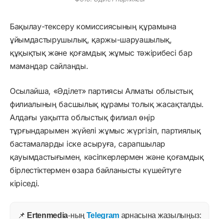
Бақылау-тексеру комиссиясының құрамына
ұйымдастырушылық, қаржы-шаруашылық,
құқықтық және қоғамдық жұмыс тәжірибесі бар
мамандар сайланды.
Осылайша, «Әділет» партиясы Алматы облыстық
филиалының басшылық құрамы толық жасақталды.
Алдағы уақытта облыстық филиал өңір
тұрғындарымен жүйелі жұмыс жүргізіп, партиялық
бастамаларды іске асыруға, сарапшылар
қауымдастығымен, кәсіпкерлермен және қоғамдық
бірлестіктермен өзара байланысты күшейтуге
кіріседі.
📌
Ertenmedia
-ның
Telegram
арнасына жазылыңыз: