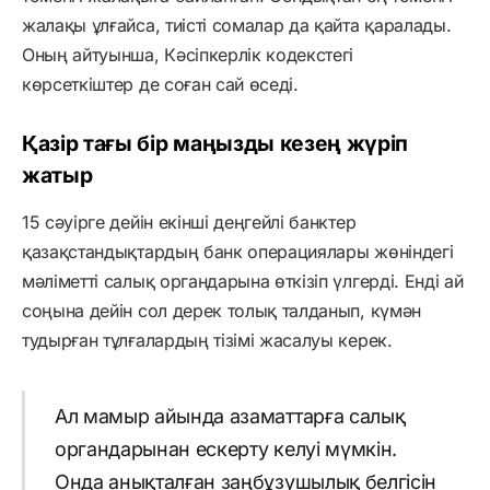
жалақы ұлғайса, тиісті сомалар да қайта қаралады.
Оның айтуынша, Кәсіпкерлік кодекстегі
көрсеткіштер де соған сай өседі.
Қазір тағы бір маңызды кезең жүріп
жатыр
15 сәуірге дейін екінші деңгейлі банктер
қазақстандықтардың банк операциялары жөніндегі
мәліметті салық органдарына өткізіп үлгерді. Енді ай
соңына дейін сол дерек толық талданып, күмән
тудырған тұлғалардың тізімі жасалуы керек.
Ал мамыр айында азаматтарға салық
органдарынан ескерту келуі мүмкін.
Онда анықталған заңбұзушылық белгісін