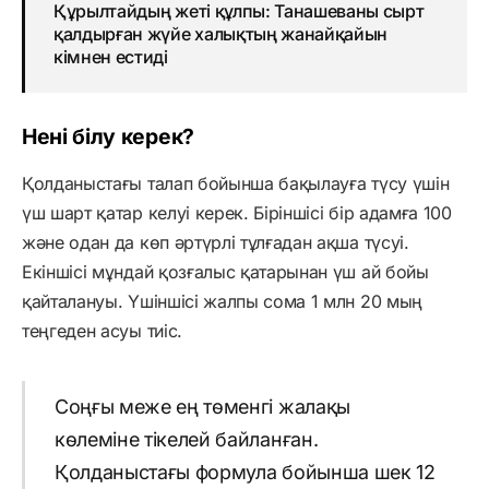
Құрылтайдың жеті құлпы: Танашеваны сырт
қалдырған жүйе халықтың жанайқайын
кімнен естиді
Нені білу керек?
Қолданыстағы талап бойынша бақылауға түсу үшін
үш шарт қатар келуі керек. Біріншісі бір адамға 100
және одан да көп әртүрлі тұлғадан ақша түсуі.
Екіншісі мұндай қозғалыс қатарынан үш ай бойы
қайталануы. Үшіншісі жалпы сома 1 млн 20 мың
теңгеден асуы тиіс.
Соңғы меже ең төменгі жалақы
көлеміне тікелей байланған.
Қолданыстағы формула бойынша шек 12