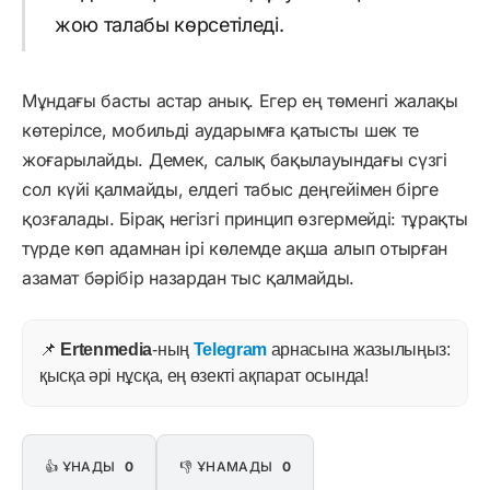
жою талабы көрсетіледі.
Мұндағы басты астар анық. Егер ең төменгі жалақы
көтерілсе, мобильді аударымға қатысты шек те
жоғарылайды. Демек, салық бақылауындағы сүзгі
сол күйі қалмайды, елдегі табыс деңгейімен бірге
қозғалады. Бірақ негізгі принцип өзгермейді: тұрақты
түрде көп адамнан ірі көлемде ақша алып отырған
азамат бәрібір назардан тыс қалмайды.
📌
Ertenmedia
-ның
Telegram
арнасына жазылыңыз:
қысқа әрі нұсқа, ең өзекті ақпарат осында!
👍 ҰНАДЫ
0
👎 ҰНАМАДЫ
0