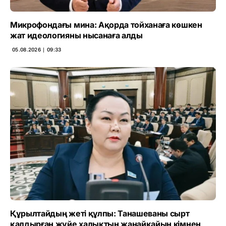
Микрофондағы мина: Ақорда тойханаға көшкен
жат идеологияны нысанаға алды
05.08.2026 ∣ 09:33
Құрылтайдың жеті құлпы: Танашеваны сырт
қалдырған жүйе халықтың жанайқайын кімнен