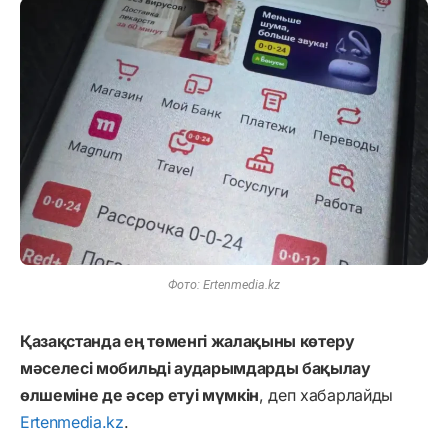
Фото: Ertenmedia.kz
Қазақстанда ең төменгі жалақыны көтеру
мәселесі мобильді аударымдарды бақылау
өлшеміне де әсер етуі мүмкін
, деп хабарлайды
Ertenmedia.kz
.