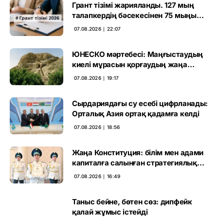
Грант тізімі жарияланды. 127 мың
талапкердің бәсекесінен 75 мыңы
өтті
07.08.2026 ∣ 22:07
ЮНЕСКО мәртебесі: Маңғыстаудың
киелі мұрасын қорғаудың жаңа
кезеңі басталды
07.08.2026 ∣ 19:17
Сырдариядағы су есебі цифрланады:
Орталық Азия ортақ қадамға келді
07.08.2026 ∣ 18:56
Жаңа Конституция: білім мен адами
капиталға салынған стратегиялық
негіз
07.08.2026 ∣ 16:49
Таныс бейне, бөтен сөз: дипфейк
қалай жұмыс істейді