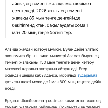
айлық ең төменгі жалақы мөлшерімен
есептеледі. 2026 жылы ең төменгі
жалақы 85 мың теңге деңгейінде
бекітілгендіктен, бақылаудағы сома 1
млн 20 мың теңге болып тұр.
Алайда жағдай өзгеруі мүмкін. Бұған дейін Ұлттық
экономика бірінші вице-министрі Азамат Әмрин ең
төменгі жалақыны 150 мың теңгеге дейін көтеру
мәселесі қаралып жатқанын айтқан еді. Егер
осындай шешім қабылданса, мобильді
аударымға
қатысты шекті меже де 1 млн 800 мың теңгеге дейін
өседі.
Ерқанат Шынбергеннің сөзінше, комитеттегі есеп ең
төменгі жалақыға байланған. Сондықтан ең төменгі