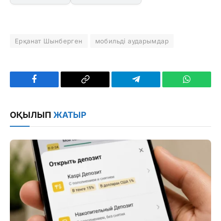
Ерқанат Шынберген
мобильді аударымдар
Facebook
Copy
Telegram
WhatsAp
Link
ОҚЫЛЫП
ЖАТЫР