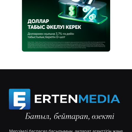
Мерзімді баспасөз басылымын, ақпарат агенттігін және