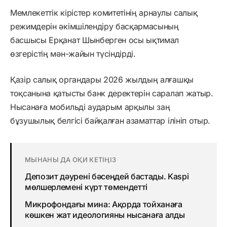
Мемлекеттік кірістер комитетінің арнаулы салық
режимдерін әкімшілендіру басқармасының
басшысы Ерқанат Шынберген осы ықтимал
өзгерістің мән-жайын түсіндірді.
Қазір салық органдары 2026 жылдың алғашқы
тоқсанына қатысты банк деректерін саралап жатыр.
Нысанаға мобильді аударым арқылы заң
бұзушылық белгісі байқалған азаматтар ілініп отыр.
МЫНАНЫ ДА ОҚИ КЕТІҢІЗ
Депозит дәурені бәсеңдей бастады. Kaspi
мөлшерлемені күрт төмендетті
Микрофондағы мина: Ақорда тойханаға
көшкен жат идеологияны нысанаға алды