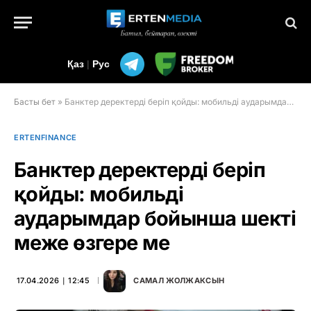
Қаз
|
Рус
Басты бет
»
Банктер деректерді беріп қойды: мобильді аударымдар бойынша шекті меже өзгере ме
ERTENFINANCE
Банктер деректерді беріп
қойды: мобильді
аударымдар бойынша шекті
меже өзгере ме
17.04.2026 ∣ 12:45
САМАЛ ЖОЛЖАКСЫН