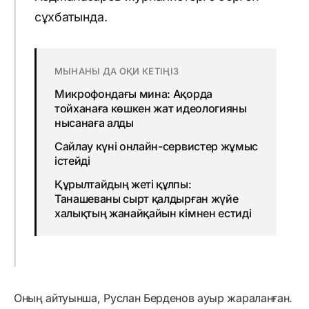
сұхбатында.
МЫНАНЫ ДА ОҚИ КЕТІҢІЗ
Микрофондағы мина: Ақорда
тойханаға көшкен жат идеологияны
нысанаға алды
Сайлау күні онлайн-сервистер жұмыс
істейді
Құрылтайдың жеті құлпы:
Танашеваны сырт қалдырған жүйе
халықтың жанайқайын кімнен естиді
Оның айтуынша, Руслан Берденов ауыр жараланған.