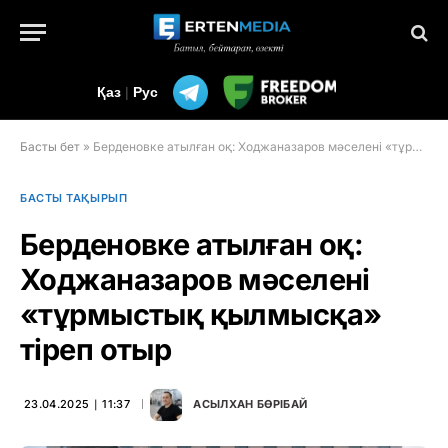
Қаз
|
Рус
Басты бет
»
Берденовке атылған оқ: Ходжаназаров мәселені «тұрмыстық қылмысқа» тіреп отыр
БАСТЫ ТАҚЫРЫП
Берденовке атылған оқ:
Ходжаназаров мәселені
«тұрмыстық қылмысқа»
тіреп отыр
23.04.2025 ∣ 11:37
АСЫЛХАН БӨРІБАЙ