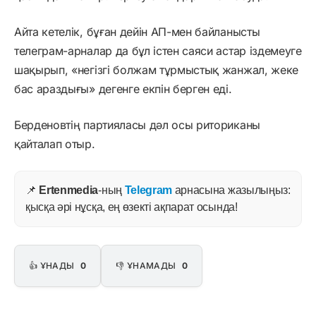
Айта кетелік, бұған дейін АП-мен байланысты
телеграм-арналар да бұл істен саяси астар іздемеуге
шақырып, «негізгі болжам тұрмыстық жанжал, жеке
бас араздығы» дегенге екпін берген еді.
Берденовтің партияласы дәл осы риториканы
қайталап отыр.
📌
Ertenmedia
-ның
Telegram
арнасына жазылыңыз:
қысқа әрі нұсқа, ең өзекті ақпарат осында!
👍 ҰНАДЫ
0
👎 ҰНАМАДЫ
0