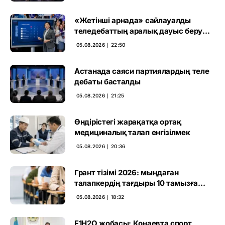
«Жетінші арнада» сайлауалды
теледебаттың аралық дауыс беру
нәтижесі жарияланды
05.08.2026 ∣ 22:50
Астанада саяси партиялардың теле
дебаты басталды
05.08.2026 ∣ 21:25
Өндірістегі жарақатқа ортақ
медициналық талап енгізілмек
05.08.2026 ∣ 20:36
Грант тізімі 2026: мыңдаған
талапкердің тағдыры 10 тамызға
дейін белгілі болады
05.08.2026 ∣ 18:32
F1H2O жобасы: Қонаевта спорт