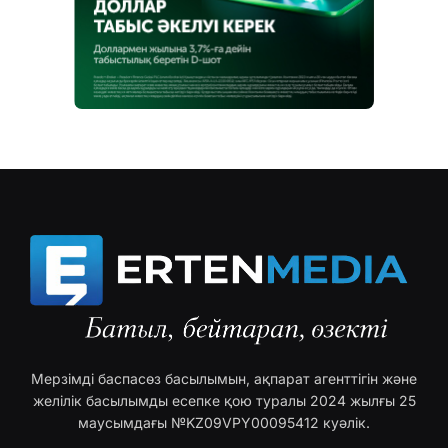
Мерзімді баспасөз басылымын, ақпарат агенттігін және
желілік басылымды есепке қою туралы 2024 жылғы 25
маусымдағы №KZ09VPY00095412 куәлік.