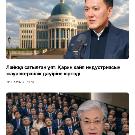
Лайкқа сатылған ұят: Қарин хайп индустриясын
жауапкершілік дәуіріне кіргізді
31.07.2026 ∣ 13:17