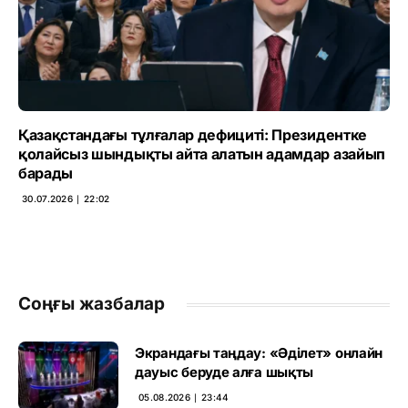
Қазақстандағы тұлғалар дефициті: Президентке
қолайсыз шындықты айта алатын адамдар азайып
барады
30.07.2026 ∣ 22:02
Соңғы жазбалар
Экрандағы таңдау: «Әділет» онлайн
дауыс беруде алға шықты
05.08.2026 ∣ 23:44