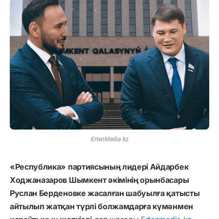
ErtenMedia.kz
«Республика» партиясының лидері Айдарбек
Ходжаназаров Шымкент әкімінің орынбасары
Руслан Берденовке жасалған шабуылға қатысты
айтылып жатқан түрлі болжамдарға күмәнмен