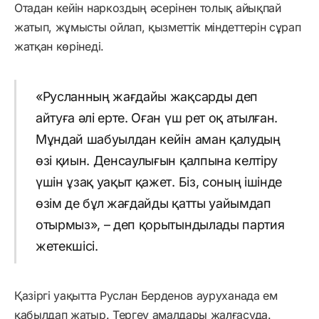
Отадан кейін наркоздың әсерінен толық айықпай
жатып, жұмысты ойлап, қызметтік міндеттерін сұрап
жатқан көрінеді.
«Русланның жағдайы жақсарды деп
айтуға әлі ерте. Оған үш рет оқ атылған.
Мұндай шабуылдан кейін аман қалудың
өзі қиын. Денсаулығын қалпына келтіру
үшін ұзақ уақыт қажет. Біз, соның ішінде
өзім де бұл жағдайды қатты уайымдап
отырмыз», – деп қорытындылады партия
жетекшісі.
Қазіргі уақытта Руслан Берденов ауруханада ем
қабылдап жатыр. Тергеу амалдары жалғасуда.