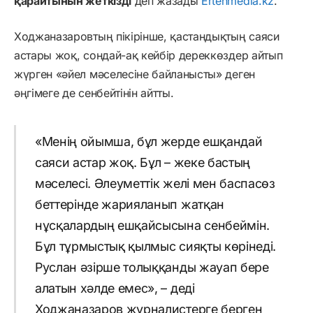
қарайтынын жеткізді
деп жазады
Ertenmedia.kz
.
Ходжаназаровтың пікірінше, қастандықтың саяси
астары жоқ, сондай-ақ кейбір дереккөздер айтып
жүрген «әйел мәселесіне байланысты» деген
әңгімеге де сенбейтінін айтты.
«Менің ойымша, бұл жерде ешқандай
саяси астар жоқ. Бұл – жеке бастың
мәселесі. Әлеуметтік желі мен баспасөз
беттерінде жарияланып жатқан
нұсқалардың ешқайсысына сенбеймін.
Бұл тұрмыстық қылмыс сияқты көрінеді.
Руслан әзірше толыққанды жауап бере
алатын хәлде емес», – деді
Ходжаназаров журналистерге берген