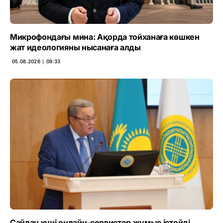
Микрофондағы мина: Ақорда тойханаға көшкен
жат идеологияны нысанаға алды
05.08.2026 ∣ 09:33
Сайлау күні онлайн-сервистер жұмыс істейді