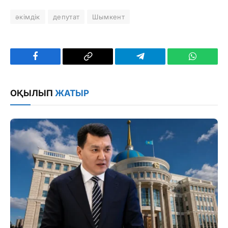
әкімдік
депутат
Шымкент
Facebook
Copy
Telegram
WhatsAp
Link
ОҚЫЛЫП
ЖАТЫР